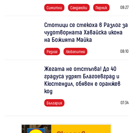
08:27
Симитли
Сандански
Перник
Стотици се стекоха в Разлог за
чудотворната Хавайска икона
на Божията Майка
08:10
Разлог
Любопитно
Жегата не отстъпва! До 40
градуса удрят Благоевград и
Кюстендил, обявен е оранжев
код
07:34
България