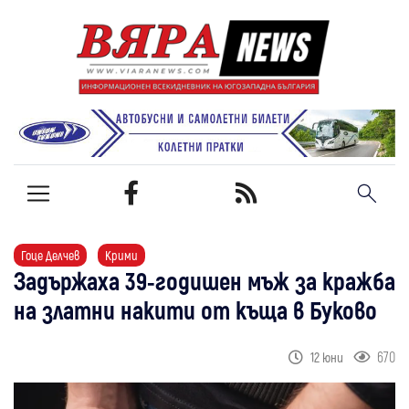
Гоце Делчев
Крими
Задържаха 39-годишен мъж за кражба
на златни накити от къща в Буково
670
12 юни