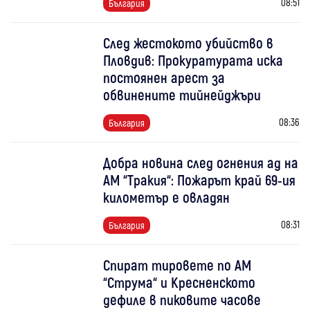
08:51
България
След жестокото убийство в
Пловдив: Прокуратурата иска
постоянен арест за
обвинените тийнейджъри
08:36
България
Добра новина след огнения ад на
АМ “Тракия“: Пожарът край 69-ия
километър е овладян
08:31
България
Спират тировете по АМ
“Струма“ и Кресненското
дефиле в пиковите часове