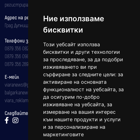
регистрирана на 08.05.2002 година.
Адрес на редакцията
Ние използваме
Град Дупница, ул.''Христо Ботев" 43
бисквитки
Телефони за реклама и абонаменти
Този уебсайт използва
0879 356 082
бисквитки и други технологии
0879 356 098
за проследяване, за да подобри
0879 356 289
изживяването ви при
сърфиране за следните цели:
за
Е-мейл
активиране на основната
viaranews@gmail.com
функционалност на уебсайта
,
за
balgarkanews@gmail.com
да осигурим по-добро
viara_reklama@mail.bg
изживяване на уебсайта
,
за
измерване на вашия интерес
Следвайте ни:
към нашите продукти и услуги
и за персонализиране на
маркетинговите