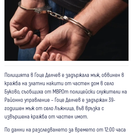
Полицията в Гоце Делчев е задържала мъж, обвинен в
кражба на златни накити от частен дом в село
Буково, съобщиха от МВР.От полицейски служители на
Районно управление – Гоце Делчев е задържан 39-
годишен мъж от село Лъжница, във връзка с
извършена кражба от частен имот.
По данни на разследването за времето от 12:00 часа