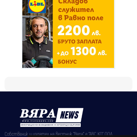
Собственик и издател на вестник "Вяра" е "АВС КО" ООД,