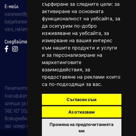
сърфиране за следните цели:
за
Е-мейл
активиране на основната
viaranews@gmail.com
функционалност на уебсайта
,
за
balgarkanews@gmail.com
да осигурим по-добро
viara_reklama@mail.bg
изживяване на уебсайта
,
за
измерване на вашия интерес
Следвайте ни:
към нашите продукти и услуги
и за персонализиране на
маркетинговите
взаимодействия
,
за
предоставяне на реклами които
са по-подходящи за вас
.
Печатното издание на вестника е регистрирано в националния
класификатор на печатните издания (Българска национална
Съгласен съм
агенция за ISSN) под номер: ISSN 1312-4722.
"АВС КО" ООД е притежател на марката: Вяра информационен
Аз отказвам
всекидневник на югозападна България, със свидетелство за марка
Промяна на предпочитанията
рег. номер: 47857/11.05.2004 година.
ми