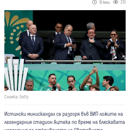
310
12 юни
Снимка: Getty
Истински минискандал се разгоря във ВИП ложите на
легендарния стадион Ацтека по време на бляскавата
церемония за откриването на Световното