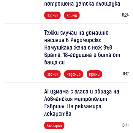
потрошена детска площадка
11:24
Перник
Крими
Тежки случаи на домашно
насилие в Радомирско:
Намушкаха жена с нож във
врата, 18-годишна е бита от
баща си
11:17
Перник
Радомир
Крими
AI измама с гласа и образа на
Ловчанския митрополит
Гавриил: Не рекламира
лекарства
10:41
България