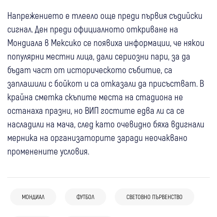
Напрежението е тлеело още преди първия съдийски
сигнал. Ден преди официалното откриване на
Мондиала в Мексико се появиха информации, че някои
популярни местни лица, дали сериозни пари, за да
бъдат част от историческото събитие, са
заплашили с бойкот и са отказали да присъстват. В
крайна сметка скъпите места на стадиона не
останаха празни, но ВИП гостите едва ли са се
насладили на мача, след като очевидно бяха вдигнали
мерника на организаторите заради неочаквано
променените условия.
08:26
Самоков
Спорт
МОНДИАЛ
ФУТБОЛ
СВЕТОВНО ПЪРВЕНСТВО
08:07
България
Спорт
Рилски спортист изпусна победата в
17-годишна българка покори света!