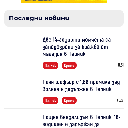
Последни новини
Две 14-годишни момчета са
заподозрени за кражба от
магазин в Перник
11:31
Перник
Крими
Пиян шофьор с 1,88 промила зад
волана е задържан в Перник
11:28
Перник
Крими
Нощен вандализъм в Перник: 18-
годишен е задържан за