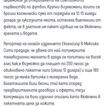
първенство по футбол. Крупни бизнесмени, които са
броили космически суми от порядъка на 12-15 хиляди
долара за луксозните места, останаха вцепенини от
факта, че в златния им пакет изобщо не са включени
храната и водата.
Репортер на онлайн изданието Екселсиор в Мексико
Сити предаде, че двама от най-популярните
телевизионни магнати в града са попитали на висок
глас как е възможно да плащат по 200 песос за
обикновено пакетче чипс (около 12 долара) и още 180
песос за малка бутилка с минерална вода.
Богаташите били бесни, тъй като според
предварителните договори и оферти, тези
консумации са били изрично описани като включени в
пакетната цена за ложите.