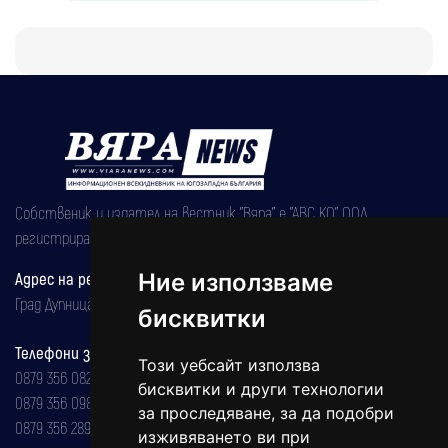
Собственик и издател на вестник "Вяра" е "АВС КО" ООД,
регистрирана на 08.05.2002 година.
Ние използваме
Адрес на редакцията
Град Дупница, ул.''Христо Ботев" 43
бисквитки
Телефони за реклама и абонаменти
Този уебсайт използва
0879 356 082
бисквитки и други технологии
0879 356 098
за проследяване, за да подобри
0879 356 289
изживяването ви при