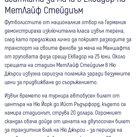
МетЛайф Стейдиъм
Футболистите от националния отбор на Германия
демонстрираха изключителна класа извън терена,
след като предложиха лично да покрият разходите за
транспорт на своите фенове за мача на Маншафта
от груповата фаза срещу Еквадор на 25 юни. Около
срещата на стадион МетЛайф Стейдиъм в Ню
Джърси избухна сериозна полемика заради безумните
цени за придвижване до съоръжението.
Извън времето на турнира автобусен билет от
центъра на Ню Йорк до Ийст Ръдърфорд, където се
намира стадионът, струва 20 долара. Огромният
скандал обаче дойде от цената на двупосочен билет
за транзитния влак на Ню Джърси – за периода на