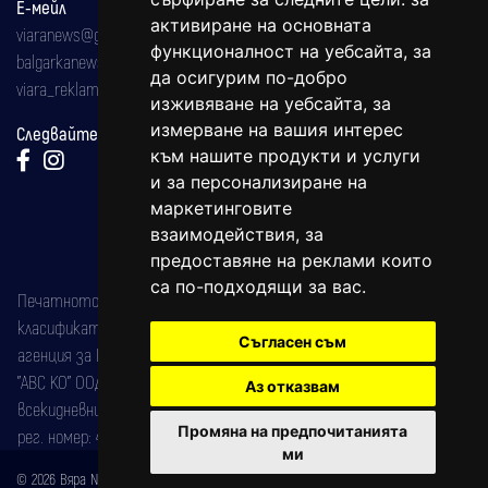
Е-мейл
активиране на основната
viaranews@gmail.com
функционалност на уебсайта
,
за
balgarkanews@gmail.com
да осигурим по-добро
viara_reklama@mail.bg
изживяване на уебсайта
,
за
измерване на вашия интерес
Следвайте ни:
към нашите продукти и услуги
и за персонализиране на
маркетинговите
взаимодействия
,
за
предоставяне на реклами които
са по-подходящи за вас
.
Печатното издание на вестника е регистрирано в националния
класификатор на печатните издания (Българска национална
Съгласен съм
агенция за ISSN) под номер: ISSN 1312-4722.
"АВС КО" ООД е притежател на марката: Вяра информационен
Аз отказвам
всекидневник на югозападна България, със свидетелство за марка
Промяна на предпочитанията
рег. номер: 47857/11.05.2004 година.
ми
© 2026 Вяра News Всички права запазени!