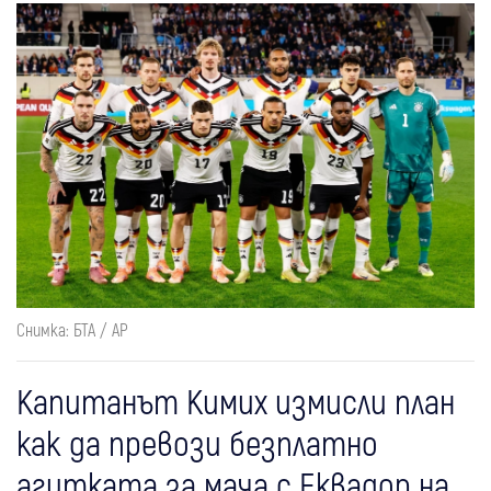
Снимка: БТА / AP
Капитанът Кимих измисли план
как да превози безплатно
агитката за мача с Еквадор на