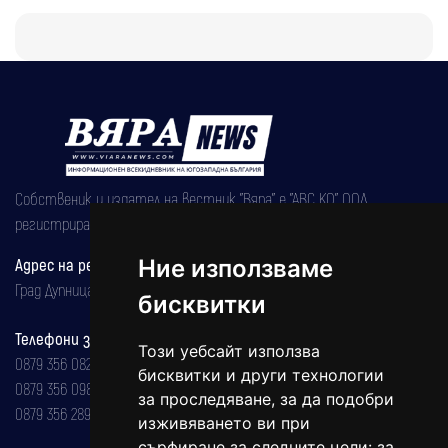
Собственик и издател на вестник "Вяра" е "АВС КО" ООД,
регистрирана на 08.05.2002 година.
Ние използваме
Адрес на редакцията
Град Дупница, ул.''Христо Ботев" 43
бисквитки
Телефони за реклама и абонаменти
Този уебсайт използва
0879 356 082
бисквитки и други технологии
0879 356 098
за проследяване, за да подобри
0879 356 289
изживяването ви при
сърфиране за следните цели:
за