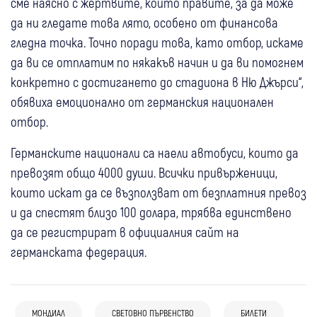
сме наясно с жертвите, които правите, за да може
да ни гледате това лято, особено от финансова
гледна точка. Точно поради това, като отбор, искаме
да ви се отплатим по някакъв начин и да ви помогнем
конкретно с достигането до стадиона в Ню Джърси“,
обявиха емоционално от германския национален
отбор.
Германските национали са наели автобуси, които да
превозят общо 4000 души. Всички привърженици,
които искат да се възползват от безплатния превоз
и да спестят близо 100 долара, трябва единствено
да се регистрират в официалния сайт на
германската федерация.
МОНДИАЛ
СВЕТОВНО ПЪРВЕНСТВО
БИЛЕТИ