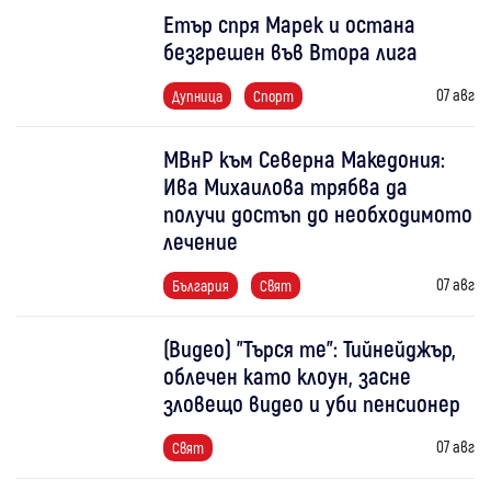
Етър спря Марек и остана
безгрешен във Втора лига
07 авг
Дупница
Спорт
МВнР към Северна Македония:
Ива Михаилова трябва да
получи достъп до необходимото
лечение
07 авг
България
Свят
(Видео) "Търся те": Тийнейджър,
облечен като клоун, засне
зловещо видео и уби пенсионер
07 авг
Свят