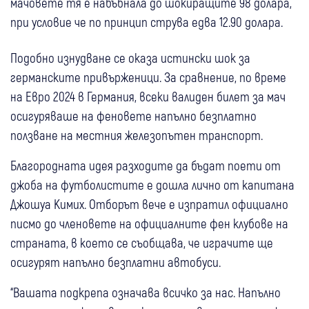
мачовете тя е набъбнала до шокиращите 98 долара,
при условие че по принцип струва едва 12.90 долара.
Подобно изнудване се оказа истински шок за
германските привърженици. За сравнение, по време
на Евро 2024 в Германия, всеки валиден билет за мач
осигуряваше на феновете напълно безплатно
ползване на местния железопътен транспорт.
Благородната идея разходите да бъдат поети от
джоба на футболистите е дошла лично от капитана
Джошуа Кимих. Отборът вече е изпратил официално
писмо до членовете на официалните фен клубове на
страната, в което се съобщава, че играчите ще
осигурят напълно безплатни автобуси.
“Вашата подкрепа означава всичко за нас. Напълно