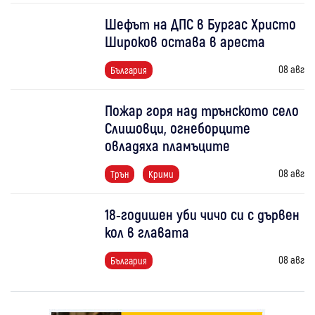
Шефът на ДПС в Бургас Христо
Широков остава в ареста
08 авг
България
Пожар горя над трънското село
Слишовци, огнеборците
овладяха пламъците
08 авг
Трън
Крими
18-годишен уби чичо си с дървен
кол в главата
08 авг
България