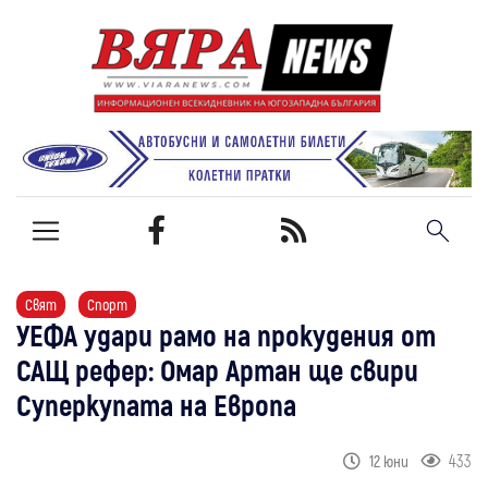
Свят
Спорт
УЕФА удари рамо на прокудения от
САЩ рефер: Омар Артан ще свири
Суперкупата на Европа
433
12 юни