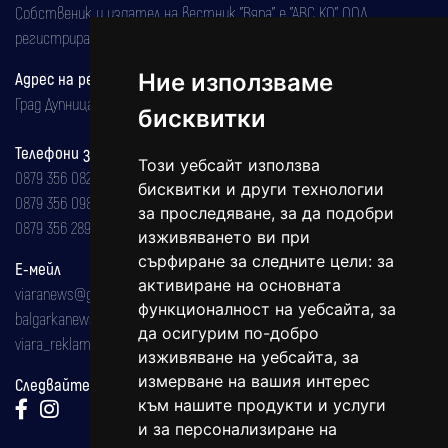
Собственик и издател на вестник "Вяра" е "АВС КО" ООД,
регистрирана на 08.05.2002 година.
Ние използваме
Адрес на редакцията
Град Дупница, ул.''Христо Ботев" 43
бисквитки
Телефони за реклама и абонаменти
Този уебсайт използва
0879 356 082
бисквитки и други технологии
0879 356 098
за проследяване, за да подобри
0879 356 289
изживяването ви при
сърфиране за следните цели:
за
Е-мейл
активиране на основната
viaranews@gmail.com
функционалност на уебсайта
,
за
balgarkanews@gmail.com
да осигурим по-добро
viara_reklama@mail.bg
изживяване на уебсайта
,
за
измерване на вашия интерес
Следвайте ни:
към нашите продукти и услуги
и за персонализиране на