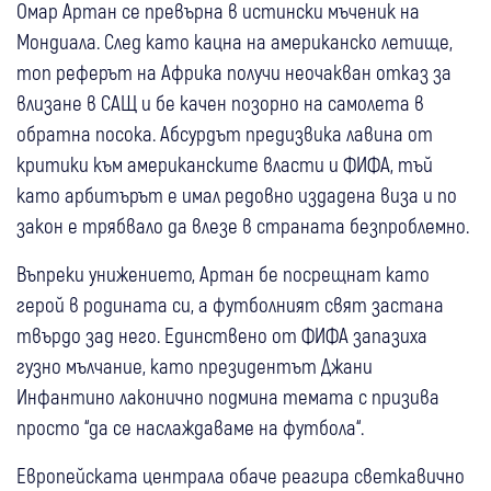
Омар Артан се превърна в истински мъченик на
Мондиала. След като кацна на американско летище,
топ реферът на Африка получи неочакван отказ за
влизане в САЩ и бе качен позорно на самолета в
обратна посока. Абсурдът предизвика лавина от
критики към американските власти и ФИФА, тъй
като арбитърът е имал редовно издадена виза и по
закон е трябвало да влезе в страната безпроблемно.
Въпреки унижението, Артан бе посрещнат като
герой в родината си, а футболният свят застана
твърдо зад него. Единствено от ФИФА запазиха
гузно мълчание, като президентът Джани
Инфантино лаконично подмина темата с призива
просто “да се наслаждаваме на футбола“.
Европейската централа обаче реагира светкавично