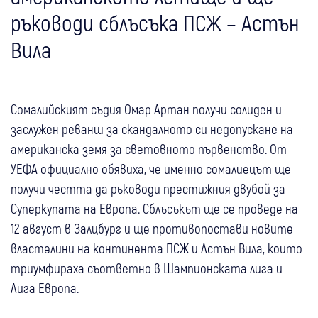
ръководи сблъсъка ПСЖ – Астън
Вила
Сомалийският съдия Омар Артан получи солиден и
заслужен реванш за скандалното си недопускане на
американска земя за световното първенство. От
УЕФА официално обявиха, че именно сомалиецът ще
получи честта да ръководи престижния двубой за
Суперкупата на Европа. Сблъсъкът ще се проведе на
12 август в Залцбург и ще противопостави новите
властелини на континента ПСЖ и Астън Вила, които
триумфираха съответно в Шампионската лига и
Лига Европа.