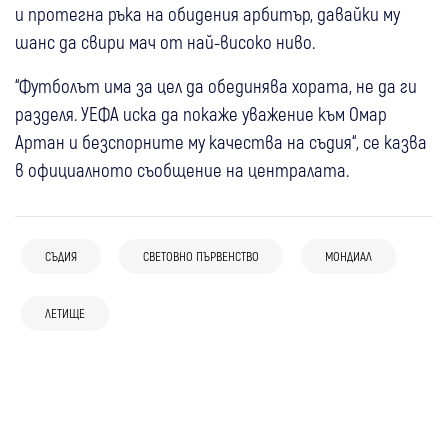
и протегна ръка на обидения арбитър, давайки му
шанс да свири мач от най-високо ниво.
“Футболът има за цел да обединява хората, не да ги
разделя. УЕФА иска да покаже уважение към Омар
Артан и безспорните му качества на съдия“, се казва
в официалното съобщение на централата.
СЪДИЯ
СВЕТОВНО ПЪРВЕНСТВО
МОНДИАЛ
03 авг
Перник
Ихтиман
Спорт
22 юли
Свят
28 юли
Дупница
Спорт
Бивш на Миньор и Ботев (Ихт) ще
20 юли
Свят
ЛЕТИЩЕ
Спорт
Огнен ад край Бордо: Двама пожарникари
Християна Гутева ще ръководи мача
ръководи мачове в Трета лига
Защо победиха испанците: Вярвай в
загинаха, заклещени в колата си от
между Спартак Плевен и Марек
19 юли
Кюстендил
системата. Кошерът е по-важен от
пламъците
19 юли
Свят
Спорт
Финалът на Световното по футбол 2026
пчелата
Днес на Мондиала: Финалът на финалите е
на живо пред Арката в Кюстендил
тук - Испания или Аржентина?