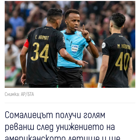
Снимка: АР/БТА
Сомалиецът получи голям
реванш след унижението на
американското летище и ще