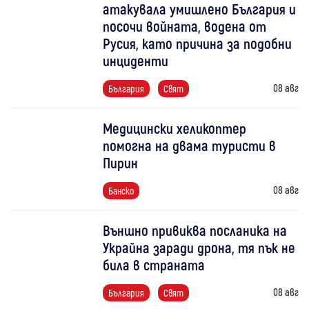
атакувала умишлено България и
посочи войната, водена от
Русия, като причина за подобни
инциденти
08 авг
България
Свят
Медицински хеликоптер
помогна на двама туристи в
Пирин
08 авг
Банско
Външно привиква посланика на
Украйна заради дрона, тя пък не
била в страната
08 авг
България
Свят