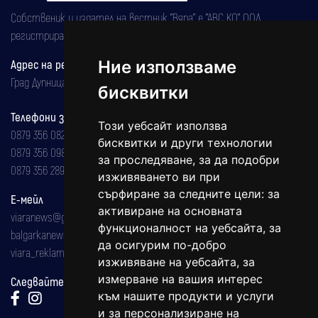
Собственик и издател на вестник "Вяра" е "АВС КО" ООД,
регистрирана на 08.05.2002 година.
Адрес на редакцията
Ние използваме
Град Дупница, ул.''Христо Ботев" 43
бисквитки
Телефони за реклама и абонаменти
Този уебсайт използва
0879 356 082
бисквитки и други технологии
0879 356 098
за проследяване, за да подобри
0879 356 289
изживяването ви при
сърфиране за следните цели:
за
Е-мейл
активиране на основната
viaranews@gmail.com
функционалност на уебсайта
,
за
balgarkanews@gmail.com
да осигурим по-добро
viara_reklama@mail.bg
изживяване на уебсайта
,
за
измерване на вашия интерес
Следвайте ни:
към нашите продукти и услуги
и за персонализиране на