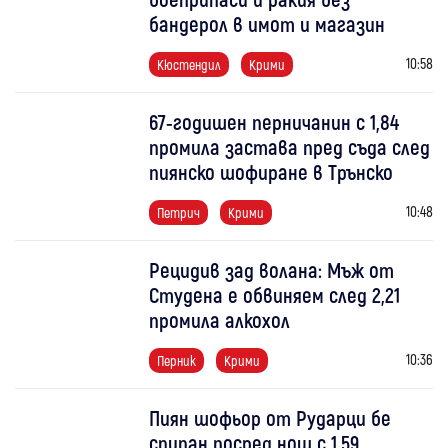
бандерол в имот и магазин
10:58
Кюстендил
Крими
67-годишен перничанин с 1,84
промила застава пред съда след
пиянско шофиране в Трънско
10:48
Петрич
Крими
Рецидив зад волана: Мъж от
Студена е обвиняем след 2,21
промила алкохол
10:36
Перник
Крими
Пиян шофьор от Рударци бе
спипан посред нощ с 1,59