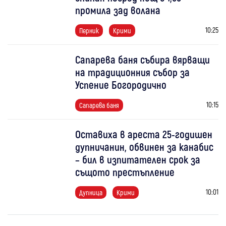
промила зад волана
10:25
Перник
Крими
Сапарева баня събира вярващи
на традиционния събор за
Успение Богородично
10:15
Сапарева баня
Оставиха в ареста 25-годишен
дупничанин, обвинен за канабис
– бил в изпитателен срок за
същото престъпление
10:01
Дупница
Крими