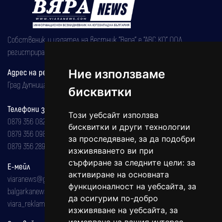
Собственик и издател на вестник "Вяра" е "АВС КО" ООД,
регистрирана на 08.05.2002 година.
Ние използваме
Адрес на редакцията
Град Дупница, ул.''Христо Ботев" 43
бисквитки
Телефони за реклама и абонаменти
Този уебсайт използва
0879 356 082
бисквитки и други технологии
0879 356 098
за проследяване, за да подобри
0879 356 289
изживяването ви при
сърфиране за следните цели:
за
Е-мейл
активиране на основната
viaranews@gmail.com
функционалност на уебсайта
,
за
balgarkanews@gmail.com
да осигурим по-добро
viara_reklama@mail.bg
изживяване на уебсайта
,
за