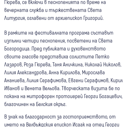
Гюрева, се включи в песнопенията по време на
вечерната служба и тържествената Света
Литургия, оглавени от архиепископ Григорий.
В рамките на фестивалната програма съставът
изпълни четири песнопения, посветени на Света
Богородица. Пред публиката и духовенството
своите гласове представиха солистите Петко
Лазаров, Роза Гюрева, Таня Аничкина, Николай Николов,
Лилия Александрова, Анна Кирилова, Мирослава
Ананиева, Лилия Серафимова, Евгени Серафимов, Кирил
Иванов и Венета Вельова. Творческата визита бе по
покана на митрофорен протоиерей Георги Богацевич,
благочинен на Белския окръг.
В знак на благодарност за гостоприемството, от
името на Велбъждския епископ Исаак на отец Георги