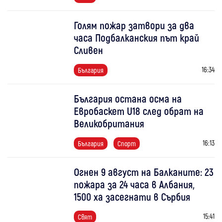
Голям пожар затвори за два
часа Подбалканския път край
Сливен
16:34
България
България остана осма на
Евробаскет U18 след обрат на
Великобритания
16:13
България
Спорт
Огнен 9 август на Балканите: 23
пожара за 24 часа в Албания,
1500 ха засегнати в Сърбия
15:41
Свят