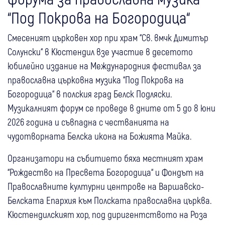
“Под Покрова на Богородица“
Смесеният църковен хор при храм “Св. вмчк Димитър
Солунски“ в Кюстендил взе участие в десетото
юбилейно издание на Международния фестивал за
православна църковна музика “Под Покрова на
Богородица“ в полския град Белск Подляски.
Музикалният форум се проведе в дните от 5 до 8 юни
2026 година и съвпадна с честванията на
чудотворната Белска икона на Божията Майка.
Организатори на събитието бяха местният храм
“Рождество на Пресвета Богородица“ и Фондът на
Православните културни центрове на Варшавско-
Белската Епархия към Полската православна църква.
Кюстендилският хор, под диригентството на Роза