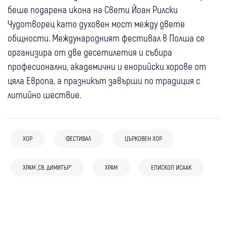
беше подарена икона на Свети Йоан Рилски
Чудотворец като духовен мост между двете
общности. Международният фестивал в Полша се
организира от две десетилетия и събира
професионални, академични и енорийски хорове от
цяла Европа, а празникът завърши по традиция с
литийно шествие.
08 авг
Банско
ХОР
ФЕСТИВАЛ
ЦЪРКОВЕН ХОР
Банско джаз фестивалът продължава с
07 авг
Самоков
музика на няколко сцени в предпоследния
06 авг
Симитли
ХРАМ „СВ. ДИМИТЪР“
ХРАМ
ЕПИСКОП ИСААК
06 авг
Банско
"София филм фест" отново идва в
си ден
02 авг
Банско
Любопитно
С молитва за здраве: Миряни изпълниха
НАП удари търговци в Банско: Засякоха
Самоков с три вечери под открито небе
31 юли
Кюстендил
Банско събра музика, култура и
храма в Симитли на Преображение
нефискални принтери
Джаз елитът на Балканите завзема
дипломация на сцената на Джаз
Господне
Кюстендил за първото издание на нов
фестивала