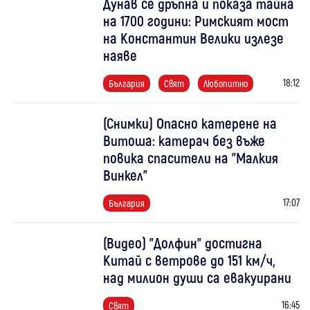
Дунав се дръпна и показа тайна
на 1700 години: Римският мост
на Константин Велики излезе
наяве
18:12
България
Свят
Любопитно
(Снимки) Опасно катерене на
Витоша: катерач без въже
повика спасители на "Малкия
Винкел"
17:07
България
(Видео) "Долфин" достигна
Китай с ветрове до 151 км/ч,
над милион души са евакуирани
16:45
Свят