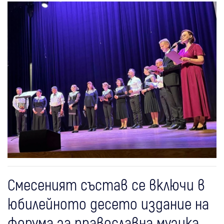
Смесеният състав се включи в
юбилейното десето издание на
форума за православна музика