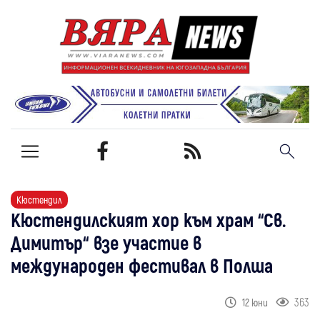
Кюстендил
Кюстендилският хор към храм “Св.
Димитър“ взе участие в
международен фестивал в Полша
363
12 юни