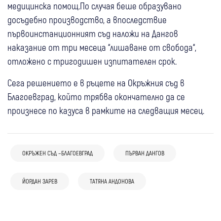
медицинска помощ.По случая беше образувано
досъдебно производство, а впоследствие
първоинстанционният съд наложи на Дангов
наказание от три месеца “лишаване от свобода“,
отложено с тригодишен изпитателен срок.
Сега решението е в ръцете на Окръжния съд в
Благоевград, който трябва окончателно да се
произнесе по казуса в рамките на следващия месец.
05 авг
Дупница
23 юли
Дупница
(СНИМКИ) Стотици на поклонение пред
ОКРЪЖЕН СЪД –БЛАГОЕВГРАД
ПЪРВАН ДАНГОВ
След обществен натиск: Председателят
чудотворната Хавайска икона в Дупница,
23 юли
на ОбС Костадинов оттегли
Дупница
патриарх Даниил възглави вечерня в храм
08 юли
Благоевград
ЙОРДАН ЗАРЕВ
Дупница
ТАТЯНА АНДОНОВА
предложението си за допълнение в
ОбС – Дупница, гласува: “Дупница Транс“ се
"Свети Георги"
25 юни
Дупница
Спорт
25 юни
Дупница
Отмениха условната присъда на кмета на
Наредбата за обществения ред в
заема с градския транспорт
Финансов тласък за "Марек": Общината
Заседание на ОбС - Дупница: Общината
Дупница по дело за заплаха към
Дупница