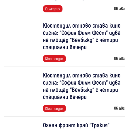
06 авг
България
Кюстендил отново става кино
сцена: “София Филм Фест“ идва
на площад “Велбъжд“ с четири
специални вечери
06 авг
Кюстендил
Кюстендил отново става кино
сцена: “София Филм Фест“ идва
на площад “Велбъжд“ с четири
специални вечери
06 авг
Кюстендил
Огнен фронт край “Тракия“: