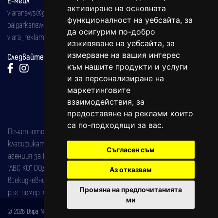
активиране на основната
viaranews@gmail.com
функционалност на уебсайта
,
за
balgarkanews@gmail.com
да осигурим по-добро
viara_reklama@mail.bg
изживяване на уебсайта
,
за
измерване на вашия интерес
Следвайте ни:
към нашите продукти и услуги
и за персонализиране на
маркетинговите
взаимодействия
,
за
предоставяне на реклами които
са по-подходящи за вас
.
Печатното издание на вестника е регистрирано в националния
класификатор на печатните издания (Българска национална
Съгласен съм
агенция за ISSN) под номер: ISSN 1312-4722.
"АВС КО" ООД е притежател на марката: Вяра информационен
Аз отказвам
всекидневник на югозападна България, със свидетелство за марка
Промяна на предпочитанията
рег. номер: 47857/11.05.2004 година.
ми
© 2026 Вяра News Всички права запазени!