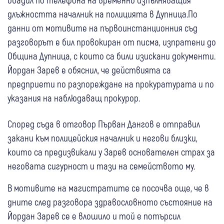
длъжността началник на полицията в Дупница.По
данни от мотивите на първоинстанционния съд
разговорът е бил провокиран от писма, изпратени до
Община Дупница, с които са били изискани документи.
Йордан Зарев е обяснил, че действията са
предприети по разпореждане на прокуратурата и по
указания на наблюдаващ прокурор.
Според съда в отговор Първан Дангов е отправил
закани към полицейския началник и негови близки,
които са предизвикали у Зарев основателен страх за
неговата сигурност и тази на семейството му.
В мотивите на магистратите се посочва още, че в
дните след разговора здравословното състояние на
Йордан Зарев се е влошило и той е потърсил