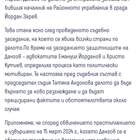
бившия началник на Районното управление в града
Йордан Зарев.
Това стана ясно след проведеното съдебно
заседание, на което се явиха всички страни по
делото.По време на заседанието защитниците на
Дангов – адвокатите Емануил Йорданов и Христо
Кутиев, определиха процеса като политически
мотивиран. Те настояха пред съдебния състав с
председател съдия Татяна Андонова делото да бъде
върнато за ново разглеждане и да бъдат
прецизирани фактите и обстоятелствата около
случая.
Припомняме, че според обвинението престъплението
е извършено на 15 март 2024 г., когато Дангов се е
обадил по телефона на временно изпълняващия