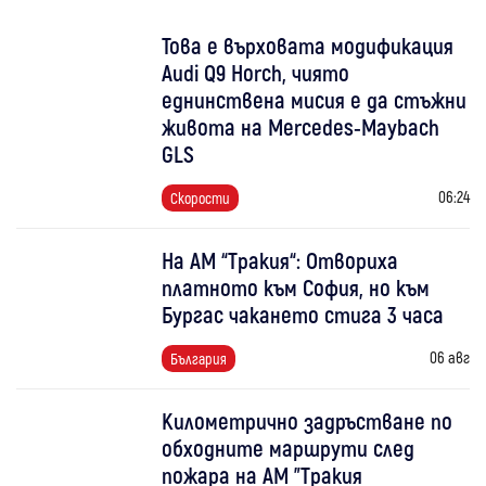
Това е върховата модификация
Audi Q9 Horch, чиято
еднинствена мисия е да стъжни
живота на Mercedes-Maybach
GLS
06:24
Скорости
На АМ “Тракия“: Отвориха
платното към София, но към
Бургас чакането стига 3 часа
06 авг
България
Километрично задръстване по
обходните маршрути след
пожара на АМ "Тракия