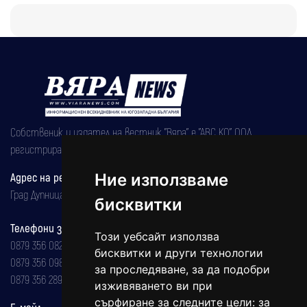
Собственик и издател на вестник "Вяра" е "АВС КО" ООД,
регистрирана на 08.05.2002 година.
Адрес на редакцията
Ние използваме
Град Дупница, ул.''Христо Ботев" 43
бисквитки
Телефони за реклама и абонаменти
Този уебсайт използва
0879 356 082
бисквитки и други технологии
0879 356 098
за проследяване, за да подобри
0879 356 289
изживяването ви при
сърфиране за следните цели:
за
Е-мейл