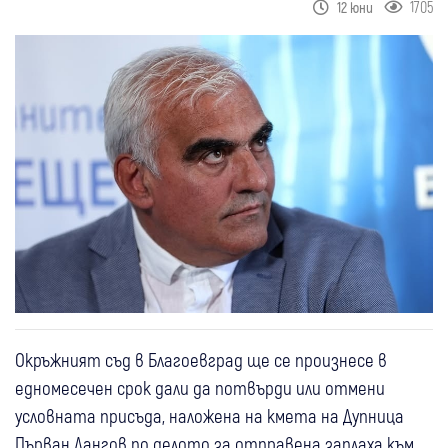
1705
12 юни
Окръжният съд в Благоевград ще се произнесе в
едномесечен срок дали да потвърди или отмени
условната присъда, наложена на кмета на Дупница
Първан Дангов по делото за отправена заплаха към