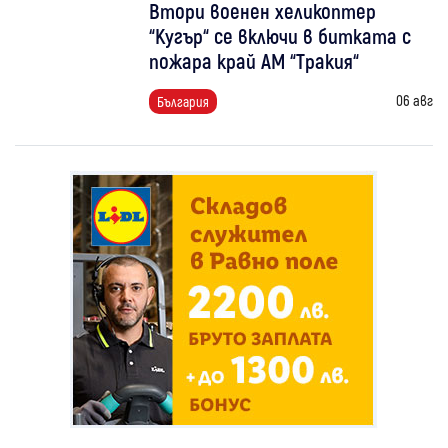
Втори военен хеликоптер
“Кугър“ се включи в битката с
пожара край АМ “Тракия“
06 авг
България