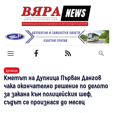
Дупница
Кметът на Дупница Първан Дангов
чака окончателно решение по делото
за закана към полицейския шеф,
съдът се произнася до месец