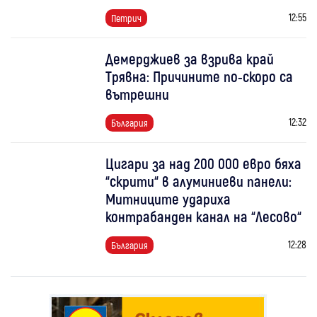
12:55
Петрич
Демерджиев за взрива край
Трявна: Причините по-скоро са
вътрешни
12:32
България
Цигари за над 200 000 евро бяха
“скрити“ в алуминиеви панели:
Митниците удариха
контрабанден канал на “Лесово“
12:28
България