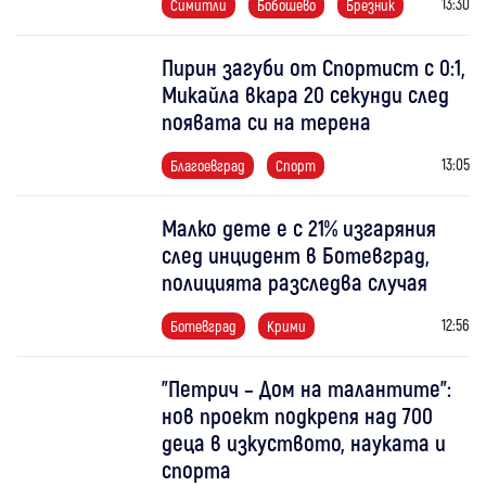
13:30
Симитли
Бобошево
Брезник
Пирин загуби от Спортист с 0:1,
Микайла вкара 20 секунди след
появата си на терена
13:05
Благоевград
Спорт
Малко дете е с 21% изгаряния
след инцидент в Ботевград,
полицията разследва случая
12:56
Ботевград
Крими
"Петрич – Дом на талантите":
нов проект подкрепя над 700
деца в изкуството, науката и
спорта