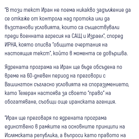
“В този текст Иран не поема никакво задължение да
се откаже от контрола над протока или да
възстанови условията, които са съществували
преди военната агресия на САЩ и Израел“, според
ИРНА, която описва “общите очертания на
настоящия текст“, който в момента се довършва.
Ядрената програма на Иран ще бъде обсъдена по
време на 60-дневен период на преговори с
Вашингтон съгласно условията на споразумението,
като Техеран настоява за своето “право“ на
обогатяване, съобщи още иранската агенция.
“Иран ще преговаря по ядрената програма
единствено в рамките на основните принципи на
Ислямската република, а въпроси като правото на