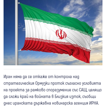
Иран няма да се откаже от контрола над
стратегическия Ормузки проток съгласно условията
на проекта за рамково споразумение със САЩ, целящо
да сложи край на войната в Близкия изток, съобщи
днес иранската държавна новинарска агенция ИРНА.