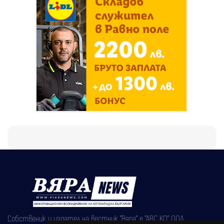
Собственик и издател на вестник "Вяра" е "АВС КО" ООД,