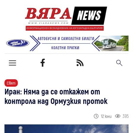
Свят
Иран: Няма да се откажем от
контрола над Ормузкия проток
395
12 юни