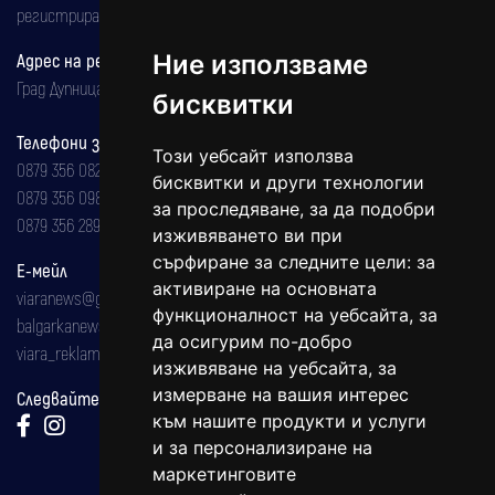
регистрирана на 08.05.2002 година.
Ние използваме
Адрес на редакцията
Град Дупница, ул.''Христо Ботев" 43
бисквитки
Телефони за реклама и абонаменти
Този уебсайт използва
0879 356 082
бисквитки и други технологии
0879 356 098
за проследяване, за да подобри
0879 356 289
изживяването ви при
сърфиране за следните цели:
за
Е-мейл
активиране на основната
viaranews@gmail.com
функционалност на уебсайта
,
за
balgarkanews@gmail.com
да осигурим по-добро
viara_reklama@mail.bg
изживяване на уебсайта
,
за
измерване на вашия интерес
Следвайте ни:
към нашите продукти и услуги
и за персонализиране на
маркетинговите