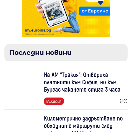
Последни новини
На АМ “Тракия“: Отвориха
платното към София, но към
Бургас чакането стига 3 часа
21:09
България
Километрично задръстване по
обходните маршрути след