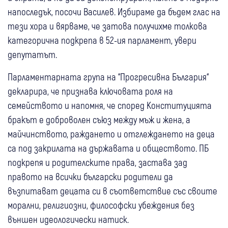
напоследък, посочи Василев. Избираме да бъдем глас на
тези хора и вярваме, че затова получихме толкова
категорична подкрепа в 52-ия парламент, увери
депутатът.
Парламентарната група на “Прогресивна България“
декларира, че признава ключовата роля на
семейството и напомня, че според Конституцията
бракът е доброволен съюз между мъж и жена, а
майчинството, раждането и отглеждането на деца
са под закрилата на държавата и обществото. ПБ
подкрепя и родителските права, застава зад
правото на всички български родители да
възпитават децата си в съответствие със своите
морални, религиозни, философски убеждения без
външен идеологически натиск.