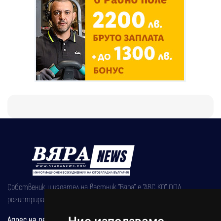
Собственик и издател на вестник "Вяра" е "АВС КО" ООД,
регистрирана на 08.05.2002 година.
Адрес на редакцията