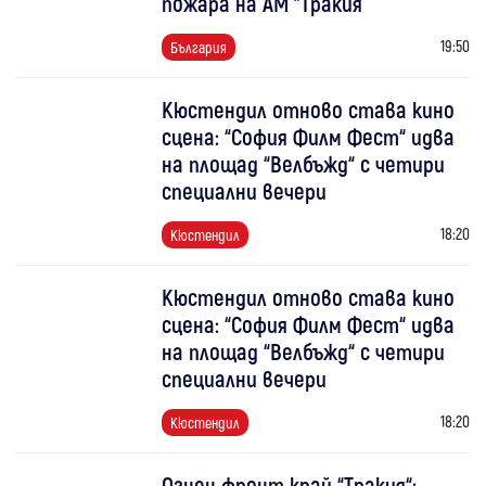
пожара на АМ "Тракия
19:50
България
Кюстендил отново става кино
сцена: “София Филм Фест“ идва
на площад “Велбъжд“ с четири
специални вечери
18:20
Кюстендил
Кюстендил отново става кино
сцена: “София Филм Фест“ идва
на площад “Велбъжд“ с четири
специални вечери
18:20
Кюстендил
Огнен фронт край “Тракия“: