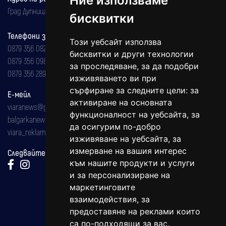
Ние използваме
Град Дупница, ул.''Христо Ботев" 43
бисквитки
Телефони за реклама и абонаменти
Този уебсайт използва
0879 356 082
бисквитки и други технологии
0879 356 098
за проследяване, за да подобри
0879 356 289
изживяването ви при
сърфиране за следните цели:
за
Е-мейл
активиране на основната
viaranews@gmail.com
функционалност на уебсайта
,
за
balgarkanews@gmail.com
да осигурим по-добро
viara_reklama@mail.bg
изживяване на уебсайта
,
за
измерване на вашия интерес
Следвайте ни:
към нашите продукти и услуги
и за персонализиране на
маркетинговите
взаимодействия
,
за
предоставяне на реклами които
са по-подходящи за вас
.