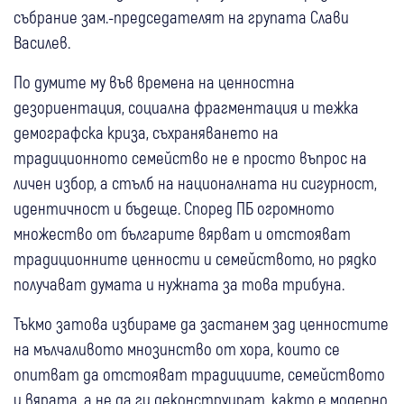
събрание зам.-председателят на групата Слави
Василев.
По думите му във времена на ценностна
дезориентация, социална фрагментация и тежка
демографска криза, съхраняването на
традиционното семейство не е просто въпрос на
личен избор, а стълб на националната ни сигурност,
идентичност и бъдеще. Според ПБ огромното
множество от българите вярват и отстояват
традиционните ценности и семейството, но рядко
получават думата и нужната за това трибуна.
Тъкмо затова избираме да застанем зад ценностите
на мълчаливото мнозинство от хора, които се
опитват да отстояват традициите, семейството
и вярата, а не да ги деконструират, както е модерно