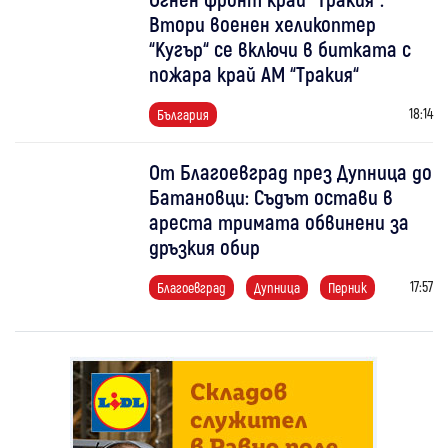
Втори военен хеликоптер
“Кугър“ се включи в битката с
пожара край АМ “Тракия“
18:14
България
От Благоевград през Дупница до
Батановци: Съдът остави в
ареста тримата обвинени за
дръзкия обир
17:57
Благоевград
Дупница
Перник