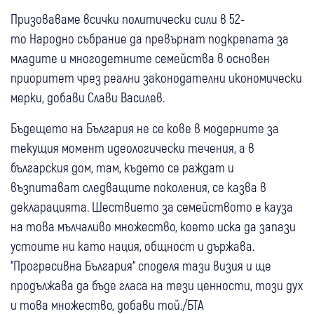
Призоваваме всички политически сили в 52-
то Народно събрание да превърнат подкрепата за
младите и многодетните семейства в основен
приоритет чрез реални законодателни икономически
мерки, добави Слави Василев.
Бъдещето на България не се кове в модерните за
текущия момент идеологически течения, а в
българския дом, там, където се раждат и
възпитават следващите поколения, се казва в
декларацията. Шествието за семейството е кауза
на това мълчаливо множество, което иска да запази
устоите ни като нация, общност и държава.
“Прогресивна България“ споделя тази визия и ще
продължава да бъде гласа на тези ценности, този дух
и това множество, добави той./БТА