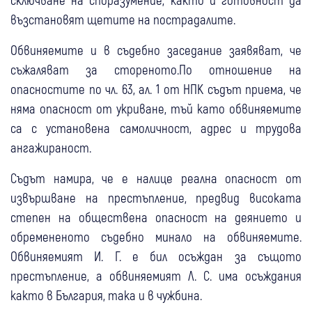
възстановят щетите на пострадалите.
Обвиняемите и в съдебно заседание заявяват, че
съжаляват за стореното.По отношение на
опасностите по чл. 63, ал. 1 от НПК съдът приема, че
няма опасност от укриване, тъй като обвиняемите
са с установена самоличност, адрес и трудова
ангажираност.
Съдът намира, че е налице реална опасност от
извършване на престъпление, предвид високата
степен на обществена опасност на деянието и
обремененото съдебно минало на обвиняемите.
Обвиняемият И. Г. е бил осъждан за същото
престъпление, а обвиняемият Л. С. има осъждания
както в България, така и в чужбина.