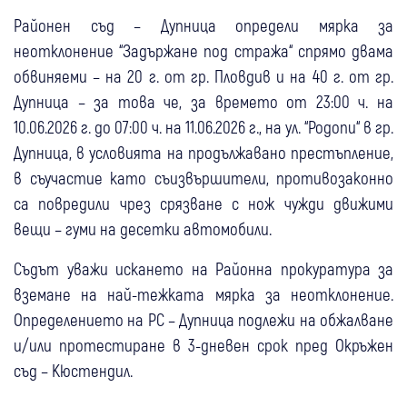
Районен съд – Дупница определи мярка за
неотклонение “Задържане под стража“ спрямо двама
обвиняеми – на 20 г. от гр. Пловдив и на 40 г. от гр.
Дупница – за това че, за времето от 23:00 ч. на
10.06.2026 г. до 07:00 ч. на 11.06.2026 г., на ул. “Родопи“ в гр.
Дупница, в условията на продължавано престъпление,
в съучастие като съизвършители, противозаконно
са повредили чрез срязване с нож чужди движими
вещи – гуми на десетки автомобили.
Съдът уважи искането на Районна прокуратура за
вземане на най-тежката мярка за неотклонение.
Определението на РС – Дупница подлежи на обжалване
и/или протестиране в 3-дневен срок пред Окръжен
съд – Кюстендил.