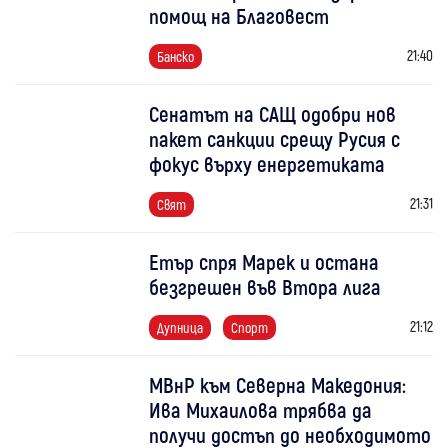
помощ на Благовест
21:40
Банско
Сенатът на САЩ одобри нов
пакет санкции срещу Русия с
фокус върху енергетиката
21:31
Свят
Етър спря Марек и остана
безгрешен във Втора лига
21:12
Дупница
Спорт
МВнР към Северна Македония:
Ива Михаилова трябва да
получи достъп до необходимото