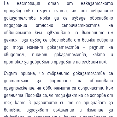
На настоящия етап от наказателното
производство съдът счита, че от събраните
доказателства може да се изведе обосновано
подозрение относно съпричастността на
обвиняемите към извършване на вменените им
деяния. Този извод се обосновава от всички събрани
до този момент доказателства – разпит на
свидетели, писмени доказателства, както и
протокол за доброволно предаване на сгъваем нож.
Съдът приема, че събраните доказателства са
достатъчни за формиране на обосновано
предположение, че обвиняемите са съпричастни към
деянията. Посочва се, че този факт не се оспорва от
тях, като в разпитите си те се признават за
виновни, изразяват съжаление и желание за
сключване на споразумение, както и готовност да