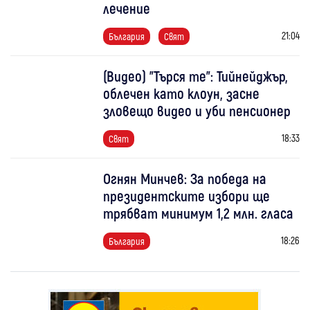
лечение
21:04
България
Свят
(Видео) "Търся те": Тийнейджър,
облечен като клоун, засне
зловещо видео и уби пенсионер
18:33
Свят
Огнян Минчев: За победа на
президентските избори ще
трябват минимум 1,2 млн. гласа
18:26
България