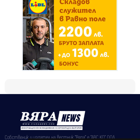
Собственик и издател на вестник "Вяра" е "АВС КО" ООД,