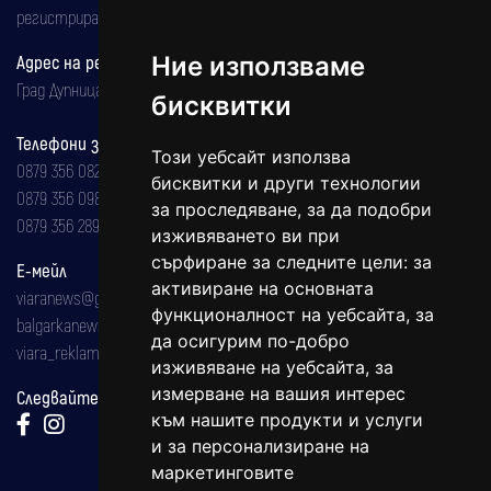
регистрирана на 08.05.2002 година.
Ние използваме
Адрес на редакцията
Град Дупница, ул.''Христо Ботев" 43
бисквитки
Телефони за реклама и абонаменти
Този уебсайт използва
0879 356 082
бисквитки и други технологии
0879 356 098
за проследяване, за да подобри
0879 356 289
изживяването ви при
сърфиране за следните цели:
за
Е-мейл
активиране на основната
viaranews@gmail.com
функционалност на уебсайта
,
за
balgarkanews@gmail.com
да осигурим по-добро
viara_reklama@mail.bg
изживяване на уебсайта
,
за
измерване на вашия интерес
Следвайте ни:
към нашите продукти и услуги
и за персонализиране на
маркетинговите