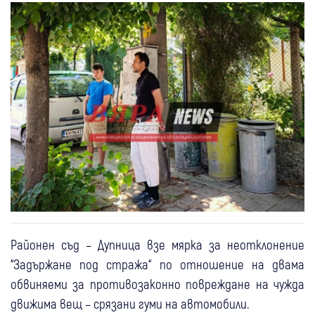
Районен съд – Дупница взе мярка за неотклонение
“Задържане под стража“ по отношение на двама
обвиняеми за противозаконно повреждане на чужда
движима вещ – срязани гуми на автомобили.