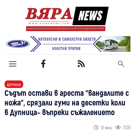
Дупница
Съдът остави в ареста “вандалите с
ножа“, срязали гуми на десетки коли
в Дупница– въпреки съжалението
1308
12 юни