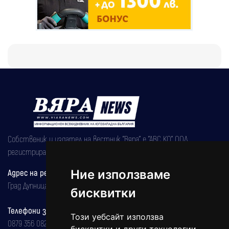
Собственик и издател на вестник "Вяра" е "АВС КО" ООД,
регистрирана на 08.05.2002 година.
Ние използваме
Адрес на редакцията
Град Дупница, ул.''Христо Ботев" 43
бисквитки
Телефони за реклама и абонаменти
Този уебсайт използва
0879 356 082