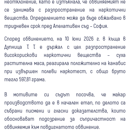
неотклонение, като е изтъкнала, че обвиняемият не
се занимава с разпространение на наркотични
вещества. Определението може да бъде обжалвано в
тридневен срок пред Апелативен съд – София.
Според обвинението, на 10 юни 2026 г. в къща в
Дупница Т. Т. е държал с цел разпространение
високорискови наркотични вещества – суха
растителна маса, реагирала положително на канабис
при извършен полеви наркотест, с общо бруто
тегло 597,81 грама.
В мотивите си съдът посочва, че макар
производството да е в начален етап, по делото са
събрани писмени и гласни доказателства, които
обосновават подозрение за съпричастност на
обвиняемия към повдигнатото обвинение.