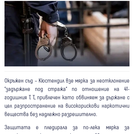
Окръжен съд – Кюстендил взе мярка за неотклонение
“задържане под стража“ по отношение на 41-
годишния Т. Т., привлечен като обвиняем за държане с
цел разпространение на високорискови наркотични
вещества без надлежно разрешително.
Защитата е пледирала за по-лека мярка за