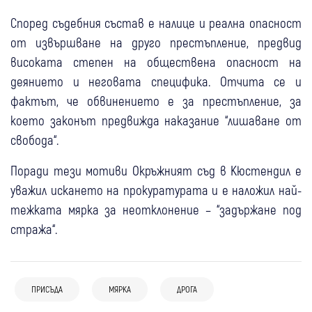
Според съдебния състав е налице и реална опасност
от извършване на друго престъпление, предвид
високата степен на обществена опасност на
деянието и неговата специфика. Отчита се и
фактът, че обвинението е за престъпление, за
което законът предвижда наказание “лишаване от
свобода“.
Поради тези мотиви Окръжният съд в Кюстендил е
уважил искането на прокуратурата и е наложил най-
тежката мярка за неотклонение – “задържане под
стража“.
ПРИСЪДА
МЯРКА
ДРОГА
06 авг
Крими
България