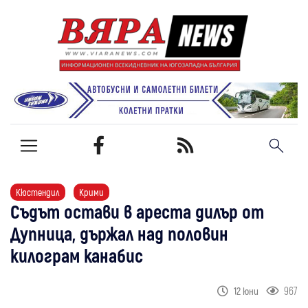
Кюстендил
Крими
Съдът остави в ареста дилър от
Дупница, държал над половин
килограм канабис
967
12 юни