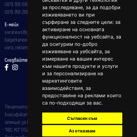
бисквитки и други технологии
0879 356 098
за проследяване, за да подобри
0879 356 289
изживяването ви при
сърфиране за следните цели:
за
Е-мейл
активиране на основната
viaranews@gmail.com
функционалност на уебсайта
,
за
balgarkanews@gmail.com
да осигурим по-добро
viara_reklama@mail.bg
изживяване на уебсайта
,
за
измерване на вашия интерес
Следвайте ни:
към нашите продукти и услуги
и за персонализиране на
маркетинговите
взаимодействия
,
за
предоставяне на реклами които
са по-подходящи за вас
.
Печатното издание на вестника е регистрирано в националния
класификатор на печатните издания (Българска национална
Съгласен съм
агенция за ISSN) под номер: ISSN 1312-4722.
"АВС КО" ООД е притежател на марката: Вяра информационен
Аз отказвам