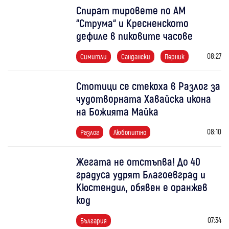
Спират тировете по АМ
“Струма“ и Кресненското
дефиле в пиковите часове
08:27
Симитли
Сандански
Перник
Стотици се стекоха в Разлог за
чудотворната Хавайска икона
на Божията Майка
08:10
Разлог
Любопитно
Жегата не отстъпва! До 40
градуса удрят Благоевград и
Кюстендил, обявен е оранжев
код
07:34
България