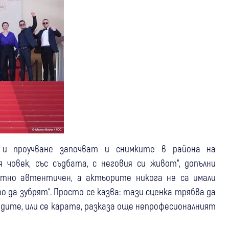
 и проучване започват и снимките в района на
я човек, със съдбата, с неговия си живот“, допълни
ютно автентичен, а актьорите никога не са имали
о да зубрят“. Просто се казва: тази сценка трябва да
водите, или се карате, разказа още непрофесионалният