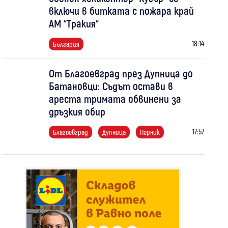
включи в битката с пожара край
АМ “Тракия“
18:14
България
От Благоевград през Дупница до
Батановци: Съдът остави в
ареста тримата обвинени за
дръзкия обир
17:57
Благоевград
Дупница
Перник