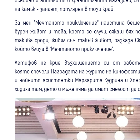
на камък - занаят, популярен в този край.
За мен “Мечтаното приключение“ наистина беше
бурен живот и това, което се случи, сякаш бях п
такива среди, живял съм такъв живот, разказа С
който влиза в “Мечтаното приключение“.
Летифов не крие възхищението си от работат
която спечели Наградата на журито на кинофестив
и нейните асистентки Маргарита Кудрина и Хенр
ходиха там, дето и мъже няма да имат смелост да 