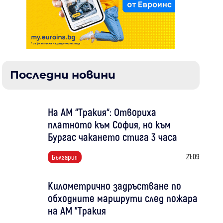
Последни новини
На АМ “Тракия“: Отвориха
платното към София, но към
Бургас чакането стига 3 часа
21:09
България
Километрично задръстване по
обходните маршрути след пожара
на АМ "Тракия