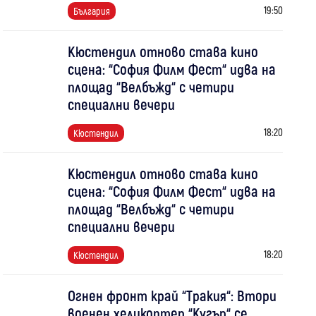
19:50
България
Кюстендил отново става кино
сцена: “София Филм Фест“ идва на
площад “Велбъжд“ с четири
специални вечери
18:20
Кюстендил
Кюстендил отново става кино
сцена: “София Филм Фест“ идва на
площад “Велбъжд“ с четири
специални вечери
18:20
Кюстендил
Огнен фронт край “Тракия“: Втори
военен хеликоптер “Кугър“ се