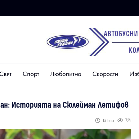
Свят
Спорт
Любопитно
Скорости
Из
 Кан: Историята на Сюлейман Летифов
724
13 юни