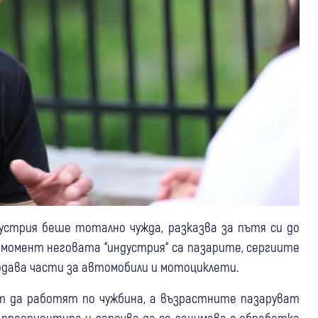
дустрия беше тотално чужда, разказва за пътя си до
и момент неговата “индустрия“ са пазарите, сергиите
родава части за автомобили и мотоциклети.
т да работят по чужбина, а възрастните пазаруват
 преориентира и започва да се занимава с обработка