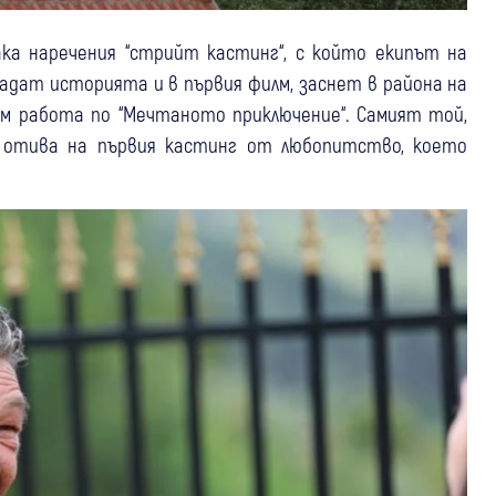
ака наречения “стрийт кастинг“, с който екипът на
дадат историята и в първия филм, заснет в района на
а им работа по “Мечтаното приключение“. Самият той,
а, отива на първия кастинг от любопитство, което