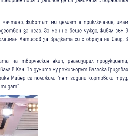
 мечтано, животът ми целият е приключение, имам
одготвен за него. За мен не беше чуждо, живял съм в
юлейман Летифов за връзката си с образа на Саид, в
а на творческия екип, реализирал продукцията,
ала в Кан. По думите му режисьорът Валеска Гризебах
ике Майер са положили “пет години къртовски труд,
отидат“.