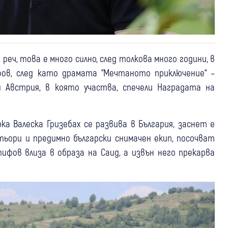
 реч, това е много силно, след толкова много години, в
фов, след като драмата “Мечтаното приключение“ –
 и Австрия, в която участва, спечели Наградата на
 Валеска Гризебах се развива в България, заснет е
тьори и предимно български снимачен екип, посочват
фов влиза в образа на Саид, а извън него прекарва