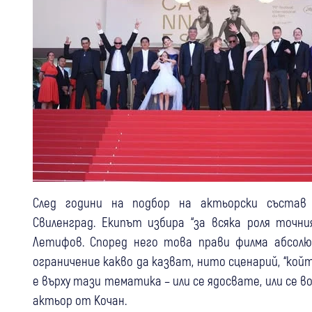
След години на подбор на актьорски състав
Свиленград. Екипът избира “за всяка роля точни
Летифов. Според него това прави филма абсол
ограничение какво да казват, нито сценарий, “койт
е върху тази тематика – или се ядосвате, или се 
актьор от Кочан.