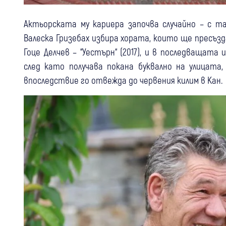
Актьорската му кариера започва случайно – с т
Валеска Гризебах избира хората, които ще пресъз
Гоце Делчев – “Уестърн“ (2017), и в последващат
след като получава покана буквално на улицат
впоследствие го отвежда до червения килим в Кан.