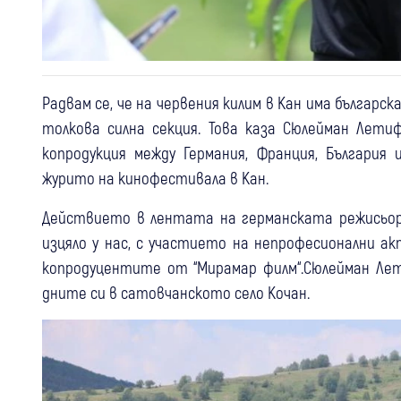
Радвам се, че на червения килим в Кан има българска
толкова силна секция. Това каза Сюлейман Лети
копродукция между Германия, Франция, България
журито на кинофестивала в Кан.
Действието в лентата на германската режисьорка
изцяло у нас, с участието на непрофесионални ак
копродуцентите от “Мирамар филм“.Сюлейман Лети
дните си в сатовчанското село Кочан.