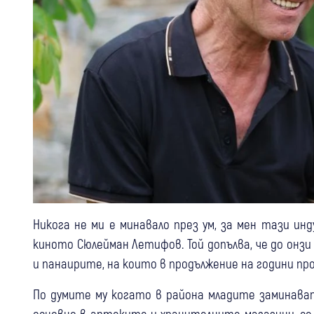
Никога не ми е минавало през ум, за мен тази ин
киното Сюлейман Летифов. Той допълва, че до онз
и панаирите, на които в продължение на години п
По думите му когато в района младите заминава
основно в аптеките и хранителните магазини, се