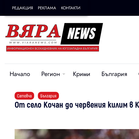
РЕДАКЦИЯ
РЕКЛАМА
КОНТАКТИ
Начало
Регион
Крими
България
Сатовча
България
От село Кочан до червения килим в