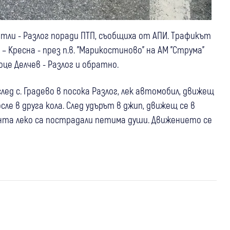
митли - Разлог поради ПТП, съобщиха от АПИ. Трафикът
– Кресна - през п.в. "Марикостиново" на АМ "Струма"
Гоце Делчев - Разлог и обратно.
след с. Градево в посока Разлог, лек автомобил, движещ
сле в друга кола. След удърът в джип, движещ се в
ента леко са пострадали петима души. Движението се
05 авг
България
05 авг
България
10 нарушения за три години зад волана:
15-годишна подкара кола посред нощ,
Съдът остави под домашен арест
04 авг
България
блъсна мъж в Слънчев бряг и избяга:
шофьора, обвинен за смъртта на
Ад на пътя към морето: Кола се заби в
Автомобилът минал през няколко
оркестрант от ВМС
мантинела и блокира движението към
неправоспособни шофьори