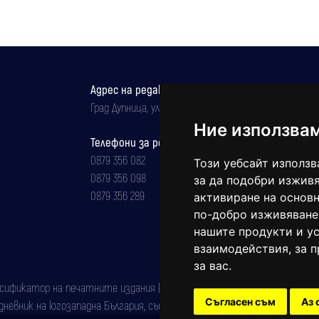
Созопол
Адрес на редакцията
Град Дупница, ул.''Христо Ботев" 43
Ние използва
Телефони за реклама и абонаменти
0879 356 082
Този уебсайт използв
0879 356 098
за да подобри изживя
0879 356 289
активиране на основн
по-добро изживяване
нашите продукти и ус
взаимодействия
,
за 
за вас
.
фикатор на печатните издания (Българска национална агенция за ISSN)
Съгласен съм
Аз 
евник на югозападна България, със свидетелство за марка рег. номер: 