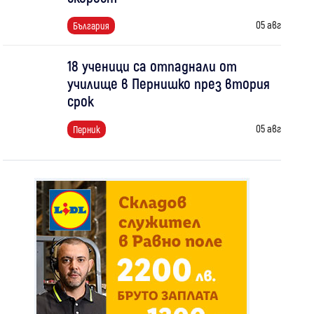
05 авг
България
18 ученици са отпаднали от
училище в Пернишко през втория
срок
05 авг
Перник