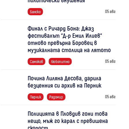
05 авг
Банско
Финал с Ричард Бона: Джаз
фестивалът “Д-р Емил Илиев“
отново превърна Боровец в
музикалната столица на лятото
05 авг
Самоков
Любопитно
Почина Лиляна Десова, дарила
безценния си архив на Перник
05 авг
Перник
Радомир
Полицията в Пловдив гони това
нещо, мъж го карал с превишена
скорост