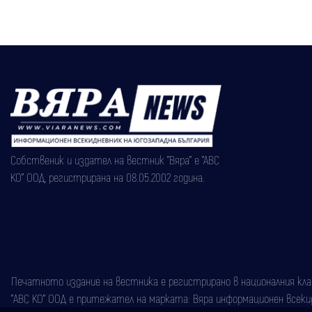
в Русе
Собственик и издател на вестник "Вяра" е "АВС
КО" ООД, регистрирана на 08.05.2002 година.
Печатното издание на вестника е регистрирано в националния класи
"АВС КО" ООД е притежател на марката: Вяра информационен всекидн