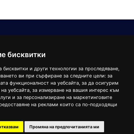
Е-мейл
Следвайте ни:
viaranews@gmail.com
balgarkanews@gmail.com
ме бисквитки
viara_reklama@mail.bg
а бисквитки и други технологии за проследяване,
ването ви при сърфиране за следните цели:
за
ата функционалност на уебсайта
,
за да осигурим
 на уебсайта
,
за измерване на вашия интерес към
луги и за персонализиране на маркетинговите
предоставяне на реклами които са по-подходящи
 под номер: ISSN 1312-4722.
отказвам
Промяна на предпочитанията ми
47857/11.05.2004 година.