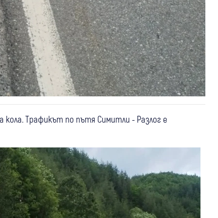
а кола. Трафикът по пътя Симитли - Разлог е