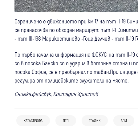
Ограничено е движението при км 17 на път II-19 Си
се пренасочва по обходен маршрут: път I-1 Симитли 
- път III-198 Марикостиново -Гоце Делчев - път II-19 
По първоначална информация на ФОКУС, на път II-19 
се в посока Банско се е ударил в бетонна стена и по
посока София, се е преобърнал по таван.При инцид
регулира от полицейските служители на място.
Снимка:фейсбук, Костадин Христов
05 авг
България
05 авг
Разлог
19-годишна шофьорка катастрофира,
04 авг
България
Прекратяват разследването за
докато ползвала телефон, брат ѝ е с
КАТАСТРОФА
ПТП
ТРАФИК
АПИ
(Снимки, Видео) Моторист на задна
фаталната катастрофа с двамата
опасност за живота
гума се заби в колата на майка с дете
пилоти в "Граф Игнатиево"