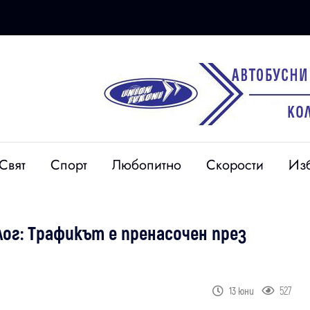
Свят
Спорт
Любопитно
Скорости
Из
ог: Трафикът е пренасочен през
527
13 юни