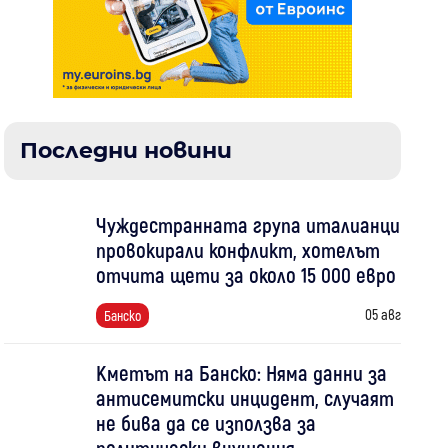
Последни новини
Чуждестранната група италианци
провокирали конфликт, хотелът
отчита щети за около 15 000 евро
05 авг
Банско
Кметът на Банско: Няма данни за
антисемитски инцидент, случаят
не бива да се използва за
политически внушения