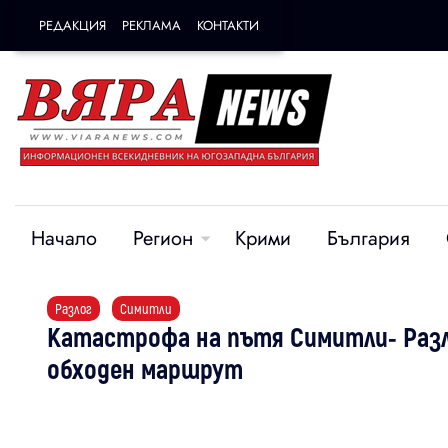
РЕДАКЦИЯ
РЕКЛАМА
КОНТАКТИ
Начало
Регион
Крими
България
Разлог
Симитли
Катастрофа на пътя Симитли- Разл
обходен маршрут