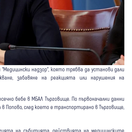
 “Медицински надзор“, която трябва да установи дали
жване, забавяне на реакцията или нарушения на
сечно бебе в МБАЛ Търговище. По първоначални данни
 в Попово, след което е транспортирано в Търговище,
гията на събитията, действията на медицинските