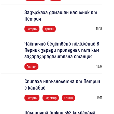
Задържаха домашен насилник от
Петрич
13:18
Петрич
Крими
Частично бедствено положение в
Перник заради пропаднал път към
газоразпределителна станция
13:17
Перник
Спипаха непълнолетна от Петрич
с канабис
13:11
Петрич
Радомир
Крими
Полицията откри 352 килограма