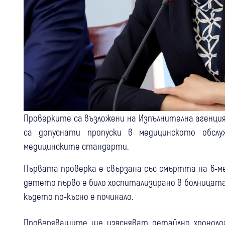
Проверките са възложени на Изпълнителна агенция
са допуснати пропуски в медицинското обслу
медицинските стандарти.
Първата проверка е свързана със смъртта на 6-ме
детето първо е било хоспитализирано в болницата
където по-късно е починало.
Проверяващите ще изясняват детайлно хроноло