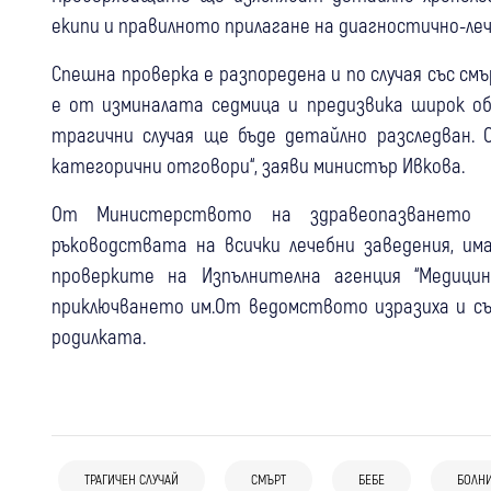
екипи и правилното прилагане на диагностично-ле
Спешна проверка е разпоредена и по случая със см
е от изминалата седмица и предизвика широк об
трагични случая ще бъде детайлно разследван.
категорични отговори“, заяви министър Ивкова.
От Министерството на здравеопазването 
ръководствата на всички лечебни заведения, и
проверките на Изпълнителна агенция “Медици
приключването им.От ведомството изразиха и съ
родилката.
06 авг
Свят
ТРАГИЧЕН СЛУЧАЙ
СМЪРТ
БЕБЕ
БОЛН
31 юли
Благоевград