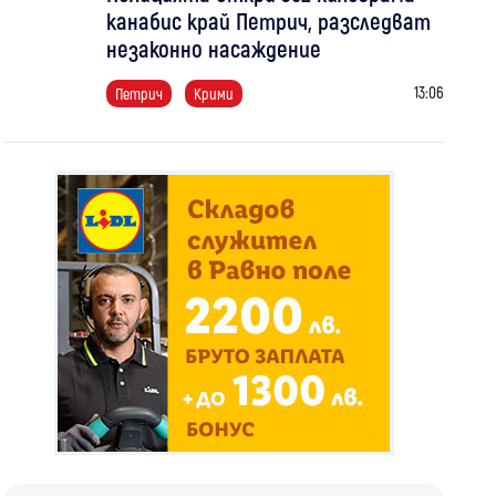
канабис край Петрич, разследват
незаконно насаждение
13:06
Петрич
Крими