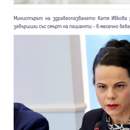
Министърът на здравеопазването Катя Ивкова р
завършили със смърт на пациенти – 6-месечно бебе 