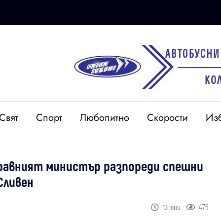
Свят
Спорт
Любопитно
Скорости
Из
дравният министър разпореди спешни
Сливен
475
13 юни