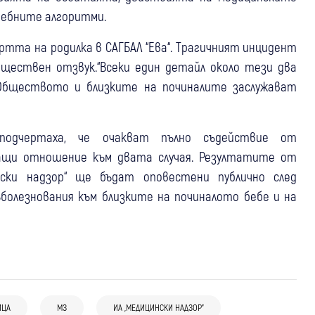
чебните алгоритми.
ъртта на родилка в САГБАЛ “Ева“. Трагичният инцидент
ществен отзвук.“Всеки един детайл около тези два
 Обществото и близките на починалите заслужават
подчертаха, че очакват пълно съдействие от
мащи отношение към двата случая. Резултатите от
нски надзор“ ще бъдат оповестени публично след
болезнования към близките на починалото бебе и на
04 авг
България
ИЦА
МЗ
ИА „МЕДИЦИНСКИ НАДЗОР”
30 юли
Петрич