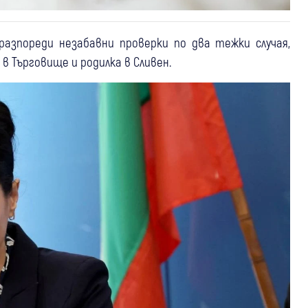
азпореди незабавни проверки по два тежки случая,
в Търговище и родилка в Сливен.