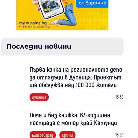
Последни новини
Първа копка на регионалното депо
за отпадъци в Дупница: Проектът
ще обслужва над 100 000 жители
13:38
Дупница
Пиян и без книжка: 67-годишен
пострада с мотор край Катунци
13:20
Благоевград
Крими