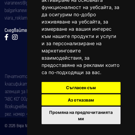
активиране на основната
viaranews@gmail.com
функционалност на уебсайта
,
за
balgarkanews@gmail.com
да осигурим по-добро
viara_reklama@mail.bg
изживяване на уебсайта
,
за
измерване на вашия интерес
Следвайте ни:
към нашите продукти и услуги
и за персонализиране на
маркетинговите
взаимодействия
,
за
предоставяне на реклами които
са по-подходящи за вас
.
Печатното издание на вестника е регистрирано в националния
класификатор на печатните издания (Българска национална
Съгласен съм
агенция за ISSN) под номер: ISSN 1312-4722.
"АВС КО" ООД е притежател на марката: Вяра информационен
Аз отказвам
всекидневник на югозападна България, със свидетелство за марка
Промяна на предпочитанията
рег. номер: 47857/11.05.2004 година.
ми
© 2026 Вяра News Всички права запазени!
Created by
DREAMmedia Creative Studio