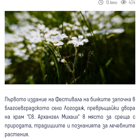
434
13 юни
Първото издание на Фестивала на билките започна в
благоевградското село Логодаж, превръщайки двора
на храм “Св. Архангел Михаил“ в място за среща с
природата, традициите и познанията за лечебните
растения.