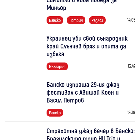
Миньор
14:05
Банско
Петрич
Разлог
Украинец уби свой сънародник
край Слънчев бряг и опита да
избяга
13:47
България
Банско изпраща 29-ия джаз
фестивал с Авишай Коен и
Васил Петров
12:39
Банско
Страхотна джаз вечер в Банско:
Бразилското трио HII Trio и