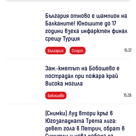
България отново е шампион на
Балканите! Юношите до 17
години взеха инфарктен финал
срещу Турция
15:37
България
Спорт
Зам.-кметът на Бобошево е
пострадал при пожара край
Висока могила
15:28
Бобошево
(Снимки) Луд втори кръг в
Югозападната Трета лига:
девет гола в Петрич, обрат в
Симитли и нова победа за