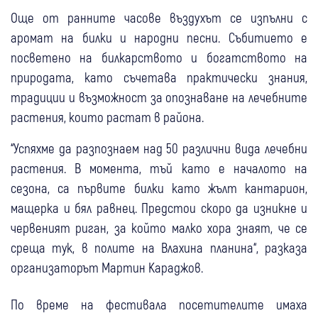
Още от ранните часове въздухът се изпълни с
аромат на билки и народни песни. Събитието е
посветено на билкарството и богатството на
природата, като съчетава практически знания,
традиции и възможност за опознаване на лечебните
растения, които растат в района.
“Успяхме да разпознаем над 50 различни вида лечебни
растения. В момента, тъй като е началото на
сезона, са първите билки като жълт кантарион,
мащерка и бял равнец. Предстои скоро да изникне и
червеният риган, за който малко хора знаят, че се
среща тук, в полите на Влахина планина“, разказа
организаторът Мартин Караджов.
По време на фестивала посетителите имаха