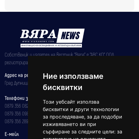
Собственик и издател на вестник "Вяра" е "АВС КО" ООД,
регистрирана на 08.05.2002 година.
Адрес на редакцията
Ние използваме
Град Дупница, ул.''Христо Ботев" 43
бисквитки
Телефони за реклама и абонаменти
Този уебсайт използва
0879 356 082
бисквитки и други технологии
0879 356 098
за проследяване, за да подобри
0879 356 289
изживяването ви при
сърфиране за следните цели:
за
Е-мейл