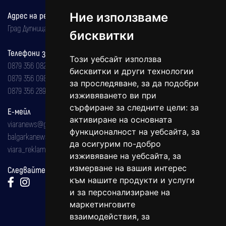
Ние използваме
Адрес на редакцията
Град Дупница, ул.''Христо Ботев" 43
бисквитки
Телефони за реклама и абонаменти
Този уебсайт използва
0879 356 082
бисквитки и други технологии
0879 356 098
за проследяване, за да подобри
0879 356 289
изживяването ви при
сърфиране за следните цели:
за
Е-мейл
активиране на основната
viaranews@gmail.com
функционалност на уебсайта
,
за
balgarkanews@gmail.com
да осигурим по-добро
viara_reklama@mail.bg
изживяване на уебсайта
,
за
измерване на вашия интерес
Следвайте ни:
към нашите продукти и услуги
и за персонализиране на
маркетинговите
взаимодействия
,
за