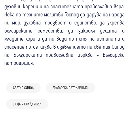
духовни корени и на спасителната православна вяра.
Нека по техните молитви Господ да дарува на народа
ни мир, духовна трезвост и единство, да укрепва
българските семейства, да закриля децата и
младите хора и да ни води по пътя на истината и
спасението, се казва в изявлението на светия Синод
на Българската православна църква – Българска
патриаршия.
19 май
Рила
СВЕТИЯ СИНОД
БЪЛГАРСКА ПАТРИАРШИЯ.
Йеромонах Павел от Рилския манастир
09 апр
България
Свят
внася декларация в Светия синод заради
„СОФИЯ ПРАЙД 2026“
Българска делегация няма да пътува до
спрени заплати
Йерусалим за Благодатния огън