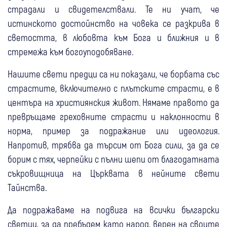
страдали и свидетелствали. Те ни учат, че
истинското достойнство на човека се разкрива в
светостта, в любовта към Бога и ближния и в
стремежа към богоуподобяване.
Нашите свети предци са ни показали, че борбата със
страстите, включително с плътските страсти, е в
центъра на християнския живот. Нямаме правото да
превръщаме греховните страсти и наклонности в
норма, пример за подражание или идеология.
Напротив, трябва да търсим от Бога сили, за да се
борим с тях, черпейки с пълни шепи от благодатната
съкровищница на Църквата в нейните свети
Тайнства.
Да подражаваме на подвига на всички български
светии, за да пребъдем като народ, верен на своите