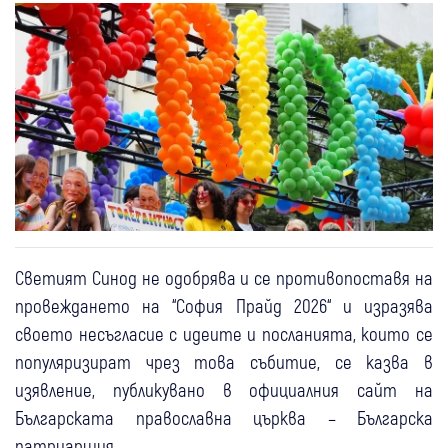
Светият Синод не одобрява и се противопоставя на
провеждането на “София Прайд 2026“ и изразява
своето несъгласие с идеите и посланията, които се
популяризират чрез това събитие, се казва в
изявление, публикувано в официалния сайт на
Българската православна църква – Българска
патриаршия.