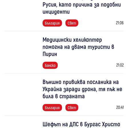
Русия, като причина за подобни
инциденти
21:06
България
Свят
Медицински хеликоптер
помогна на двама туристи в
Пирин
21:02
Банско
Външно привиква посланика на
Украйна заради дрона, тя пък не
била в страната
20:41
България
Свят
Шефът на ДПС в Бургас Христо