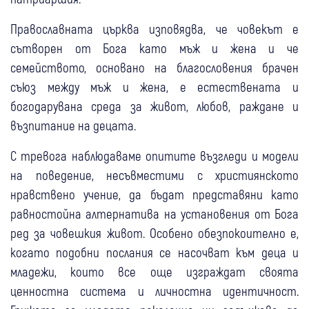
Православната църква изповядва, че човекът е
сътворен от Бога като мъж и жена и че
семейството, основано на благословения брачен
съюз между мъж и жена, е естествената и
богодарувана среда за живот, любов, раждане и
възпитание на децата.
С тревога наблюдаваме опитите възгледи и модели
на поведение, несъвместими с християнското
нравствено учение, да бъдат представяни като
равностойна алтернатива на установения от Бога
ред за човешкия живот. Особено обезпокоително е,
когато подобни послания се насочват към деца и
младежи, които все още изграждат своята
ценностна система и личностна идентичност.