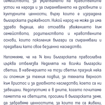
семейството, за укрепването на нравствените
устои на народа и за съхраняването на духовните и
културните ценности, върху които е изградена
българската държавност. Никой народ не може да има
здраво бъдеще, ако отслабва уважението към
семейството, родителството и нравствените
основи, които поколения българи са съхранявали и
предавали като свое безценно наследство.
Напомняме, че на 14 юни Българската православна
църква отбелязва Неделята на всички български
светии. В навечерието на този светъл празник нека
си спомним за техния подвиг, за тяхната вярност
към Христос и за духовното наследство, което са ни
завещали. Недопустимо е в дните, когато почитаме
паметта на светците, просияли в българската земя,
да забравяме ценностите, за които те са живели,