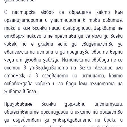
С пастирска любов се обръщаме както към
организаторите и участниците в това събитие,
така и към всички наши сънародници. Църквата не
отхвърля никого и не престава да се моли за всеки
човек, но е длъжна ясно да свидетелства за
евангелската истина и да предпазва своите верни
чеда от духовна заблуда. Истинската свобода не се
състои в утвърждаването на всяко желание или
стремеж, а в следването на истината, която
освобождава човека и го води към пълнотата на
живота в Бога.
Призоваваме всички държавни институции,
обществените организации и цялото ни общество
да съдействат за утвърждаването на брака и