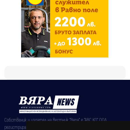
Собственик и издател на вестник "Вяра" е "АВС КО" ООД,
регистрирана на 08.05.2002 година.