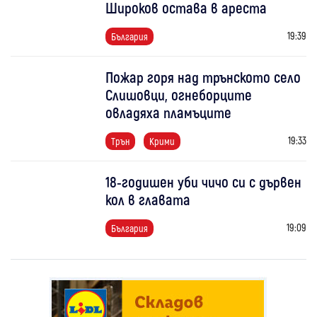
Широков остава в ареста
19:39
България
Пожар горя над трънското село
Слишовци, огнеборците
овладяха пламъците
19:33
Трън
Крими
18-годишен уби чичо си с дървен
кол в главата
19:09
България