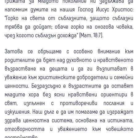
Грижата за младото поколение ни задължава да
напомним думите на нашия Господ Иисус Христос:
“Горко на света от съблазните, защото съблазни
трябва да дойдат; обаче горко на оногова човека,
чрез когото съблазън дохожда“ (Мат. 18:7).
Затова се обръщаме с особено внимание към
родителите да бдят над духовното и нравственото
възрастване на децата и да ги възпитават в
уважение към християнските добродетели и семейни
ценности. Безразсъдно е възрастните да оставят
младите хора без ясни нравствени ориентири в
свят, изпълнен с противоречиви послания и
изкушения. Наш дълг е да им помагаме да изграждат
здрава ценностна система, основана на истината,
отговорността и уважението към човешкото
достойнство.