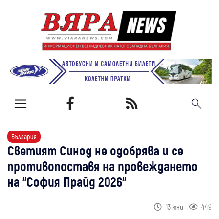
България
Светият Синод не одобрява и се
противопоставя на провеждането
на “София Прайд 2026“
449
13 юни