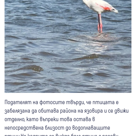
Подателят на фотосите твърди, че птицата е
забелязана да обитава района на язовира и се движи
отделно, като въпреки това остава в
непосредствена близост до водоплаващите
птици.На кадрите се вижда бяла птица с розови