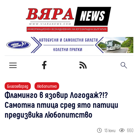
Благоевград
Любопитно
Фламинго в язовир Логодаж?!?
Самотна птица сред ято патици
предизвика любопитство
660
13 юни