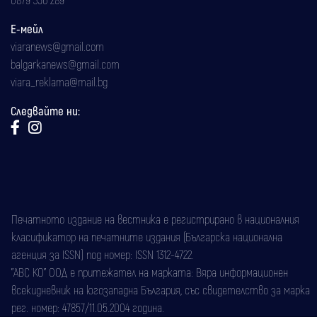
Е-мейл
viaranews@gmail.com
balgarkanews@gmail.com
viara_reklama@mail.bg
Следвайте ни:
Печатното издание на вестника е регистрирано в националния
класификатор на печатните издания (Българска национална
агенция за ISSN) под номер: ISSN 1312-4722.
"АВС КО" ООД е притежател на марката: Вяра информационен
всекидневник на югозападна България, със свидетелство за марка
рег. номер: 47857/11.05.2004 година.