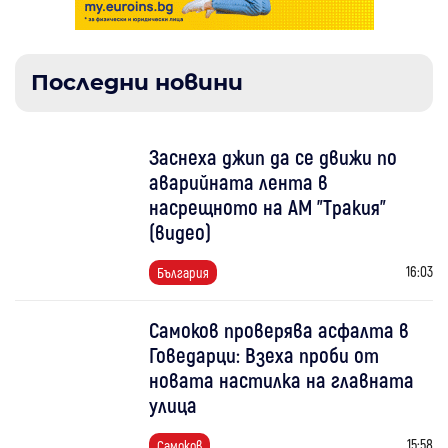
Последни новини
Заснеха джип да се движи по
аварийната лента в
насрещното на АМ "Тракия"
(видео)
16:03
България
Самоков проверява асфалта в
Говедарци: Взеха проби от
новата настилка на главната
улица
15:58
Самоков