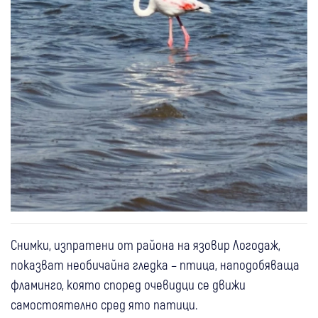
Снимки, изпратени от района на язовир Логодаж,
показват необичайна гледка – птица, наподобяваща
фламинго, която според очевидци се движи
самостоятелно сред ято патици.