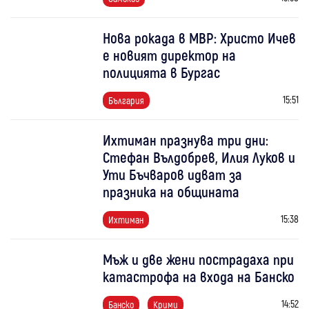
Нова рокада в МВР: Христо Ичев
е новият директор на
полицията в Бургас
15:51
България
Ихтиман празнува три дни:
Стефан Вълдобрев, Илия Луков и
Ути Бъчваров идват за
празника на общината
15:38
Ихтиман
Мъж и две жени пострадаха при
катастрофа на входа на Банско
14:52
Банско
Крими