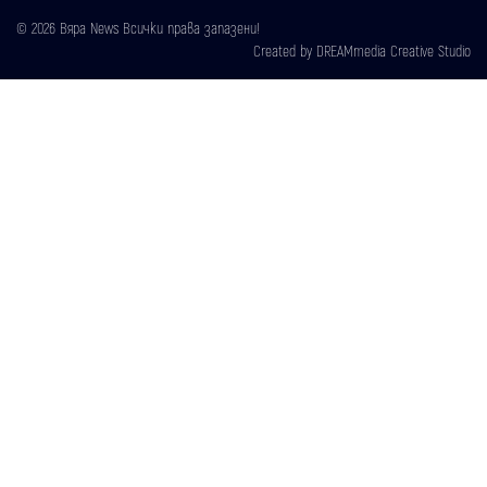
© 2026 Вяра News Всички права запазени!
Created by
DREAMmedia Creative Studio