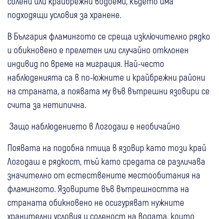
солени или крайбрежни водоеми, където има
подходящи условия за хранене.
В България фламингото се среща изключително рядко
и обикновено е прелетен или случайно отклонен
индивид по време на миграция. Най-често
наблюденията са в по-южните и крайбрежни райони
на страната, а появата му във вътрешни язовири се
счита за нетипична.
Защо наблюдението в Логодаш е необичайно
Появата на подобна птица в язовир като този край
Логодаш е рядкост, тъй като средата се различава
значително от естествените местообитания на
фламингото. Язовирите във вътрешността на
страната обикновено не осигуряват нужните
хранителни условия и соленост на водата, които