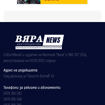
Собственик и издател на вестник "Вяра" е "АВС КО" ООД,
регистрирана на 08.05.2002 година.
Адрес на редакцията
Град Дупница, ул.''Христо Ботев" 43
Телефони за реклама и абонаменти
0879 356 082
0879 356 098
0879 356 289