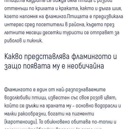
оттенъци по крилата и краката, както и дълга шия,
което напомня на фламинго.Птицата е предизвикала
интерес сред посетители в района, където през
летните месеци десетки туристи се отправят за
риболов и пикник.
Какво представлява фламингото и
защо появата му е необичайна
Фламингото е един от най-разпознаваемите
водолюбиви птици, известен със своя розов цвят,
който се дължи на храната му – основно водорасли и
малки ракообразни, богати на пигменти
(каротеноиди). То обикновено обитава по-топли и