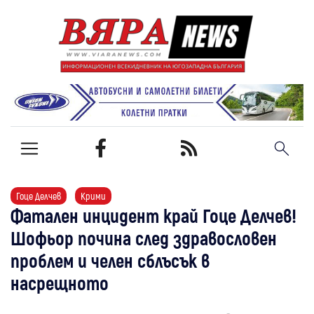
Гоце Делчев
Крими
Фатален инцидент край Гоце Делчев!
Шофьор почина след здравословен
проблем и челен сблъсък в
насрещното