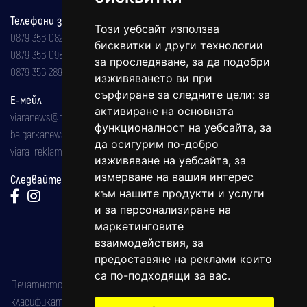
Телефони за реклама и абонаменти
Този уебсайт използва
0879 356 082
бисквитки и други технологии
0879 356 098
за проследяване, за да подобри
0879 356 289
изживяването ви при
сърфиране за следните цели:
за
Е-мейл
активиране на основната
viaranews@gmail.com
функционалност на уебсайта
,
за
balgarkanews@gmail.com
да осигурим по-добро
viara_reklama@mail.bg
изживяване на уебсайта
,
за
измерване на вашия интерес
Следвайте ни:
към нашите продукти и услуги
и за персонализиране на
маркетинговите
взаимодействия
,
за
предоставяне на реклами които
са по-подходящи за вас
.
Печатното издание на вестника е регистрирано в националния
класификатор на печатните издания (Българска национална