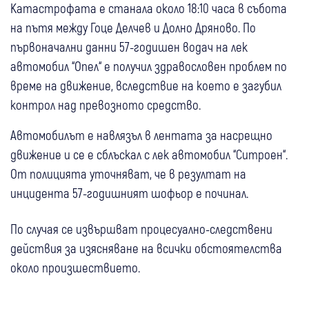
Катастрофата е станала около 18:10 часа в събота
на пътя между Гоце Делчев и Долно Дряново. По
първоначални данни 57-годишен водач на лек
автомобил “Опел“ е получил здравословен проблем по
време на движение, вследствие на което е загубил
контрол над превозното средство.
Автомобилът е навлязъл в лентата за насрещно
движение и се е сблъскал с лек автомобил “Ситроен“.
От полицията уточняват, че в резултат на
инцидента 57-годишният шофьор е починал.
По случая се извършват процесуално-следствени
действия за изясняване на всички обстоятелства
около произшествието.