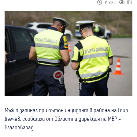
814
14 юни
Мъж е загинал при пътен инцидент в района на Гоце
Делчев, съобщиха от Областна дирекция на МВР –
Благоевград.