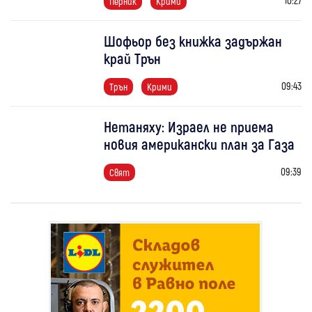
Перник
Крими
Шофьор без книжка задържан
край Трън
09:43
Трън
Крими
Нетаняху: Израел не приема
новия американски план за Газа
09:39
Свят