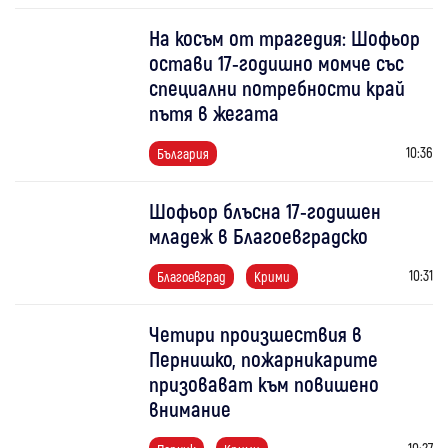
На косъм от трагедия: Шофьор
остави 17-годишно момче със
специални потребности край
пътя в жегата
10:36
България
Шофьор блъсна 17-годишен
младеж в Благоевградско
10:31
Благоевград
Крими
Четири произшествия в
Пернишко, пожарникарите
призовават към повишено
внимание
10:27