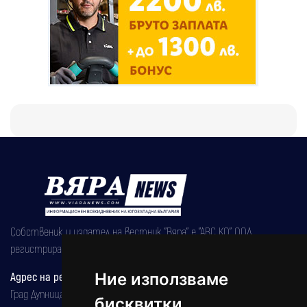
Собственик и издател на вестник "Вяра" е "АВС КО" ООД,
регистрирана на 08.05.2002 година.
Ние използваме
Адрес на редакцията
Град Дупница, ул.''Христо Ботев" 43
бисквитки