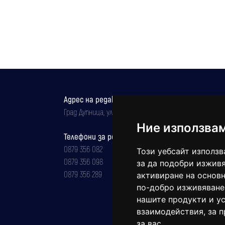
Адрес на редакцията
Град Дупница, ул.''Христо Ботев" 43
Ние използва
Телефони за реклама и абонаменти
0879 356 082
Този уебсайт използв
0879 356 098
за да подобри изживя
0879 356 289
активиране на основн
по-добро изживяване
нашите продукти и ус
взаимодействия
,
за 
за вас
.