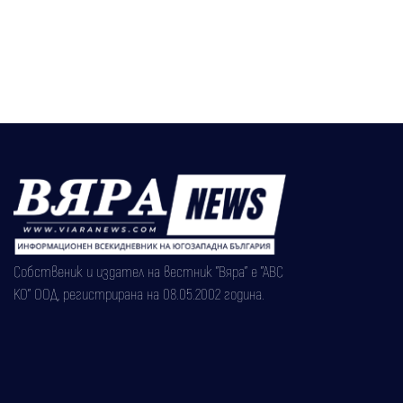
Собственик и издател на вестник "Вяра" е "АВС
КО" ООД, регистрирана на 08.05.2002 година.