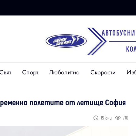
Свят
Спорт
Любопитно
Скорости
Из
 временно полетите от летище София
710
15 юни