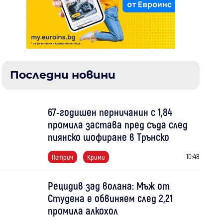
Последни новини
67-годишен перничанин с 1,84
промила застава пред съда след
пиянско шофиране в Трънско
10:48
Петрич
Крими
Рецидив зад волана: Мъж от
Студена е обвиняем след 2,21
промила алкохол