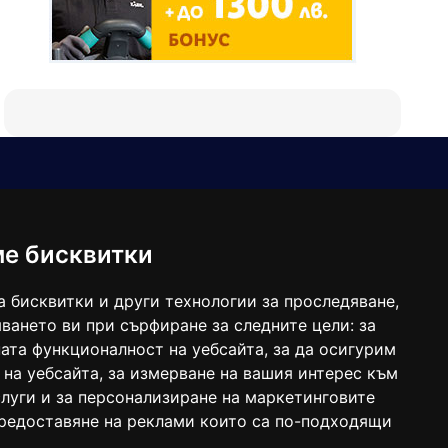
Е-мейл
Следвайте ни:
viaranews@gmail.com
balgarkanews@gmail.com
ме бисквитки
viara_reklama@mail.bg
а бисквитки и други технологии за проследяване,
ването ви при сърфиране за следните цели:
за
ата функционалност на уебсайта
,
за да осигурим
 на уебсайта
,
за измерване на вашия интерес към
луги и за персонализиране на маркетинговите
предоставяне на реклами които са по-подходящи