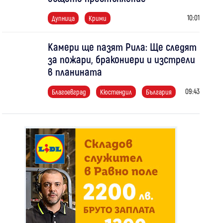
10:01
Дупница
Крими
Камери ще пазят Рила: Ще следят
за пожари, бракониери и изстрели
в планината
09:43
Благоевград
Кюстендил
България