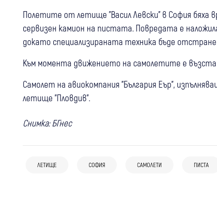
Полетите от летище "Васил Левски" в София бяха 
сервизен камион на пистата. Повредата е наложила
докато специализираната техника бъде отстране
Към момента движението на самолетите е възстан
Самолет на авиокомпания "България Еър", изпълнява
летище "Пловдив".
Снимка: БГнес
05 авг
България
06 авг
България
10 души вече са задържани за
Километрично задръстване по
03 авг
България
фабриката за смърт в София:
обходните маршрути след пожара на
ЛЕТИЩЕ
СОФИЯ
САМОЛЕТИ
ПИСТА
Повдигнаха обвинение на 17-годишния,
Разследващите откриха дрога, оръжия
АМ "Тракия
пребил шофьор на автобус и потрошил
и над 300 000 евро
превозното средство