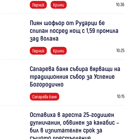
10:36
Перник
Крими
Пиян шофьор от Рударци бе
спипан посред нощ с 1,59 промила
зад волана
10:25
Перник
Крими
Сапарева баня събира вярващи на
традиционния събор за Успение
Богородично
10:15
Сапарева баня
Оставиха в ареста 25-годишен
дупничанин, обвинен за канабис –
бил в изпитателен срок за
същото престъпление