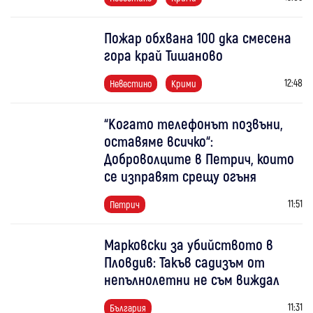
Пожар обхвана 100 дка смесена
гора край Тишаново
12:48
Невестино
Крими
“Когато телефонът позвъни,
оставяме всичко“:
Доброволците в Петрич, които
се изправят срещу огъня
11:51
Петрич
Марковски за убийството в
Пловдив: Такъв садизъм от
непълнолетни не съм виждал
11:31
България