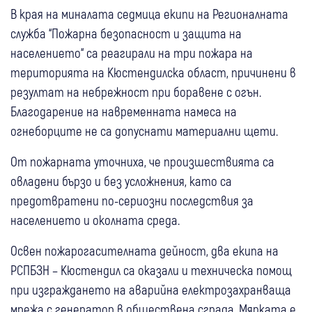
В края на миналата седмица екипи на Регионалната
служба “Пожарна безопасност и защита на
населението“ са реагирали на три пожара на
територията на Кюстендилска област, причинени в
резултат на небрежност при боравене с огън.
Благодарение на навременната намеса на
огнеборците не са допуснати материални щети.
От пожарната уточниха, че произшествията са
овладени бързо и без усложнения, като са
предотвратени по-сериозни последствия за
населението и околната среда.
Освен пожарогасителната дейност, два екипа на
РСПБЗН – Кюстендил са оказали и техническа помощ
при изграждането на аварийна електрозахранваща
мрежа с генератор в обществена сграда. Мярката е