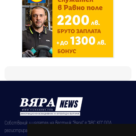
Собственик и издател на вестник "Вяра" е "АВС КО" ООД,
регистрирана на 08.05.2002 година.