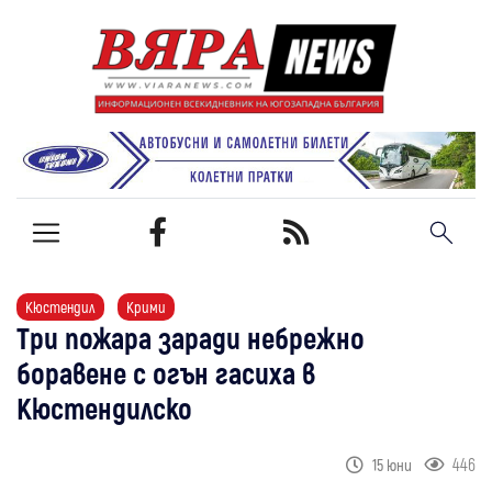
Кюстендил
Крими
Три пожара заради небрежно
боравене с огън гасиха в
Кюстендилско
446
15 юни