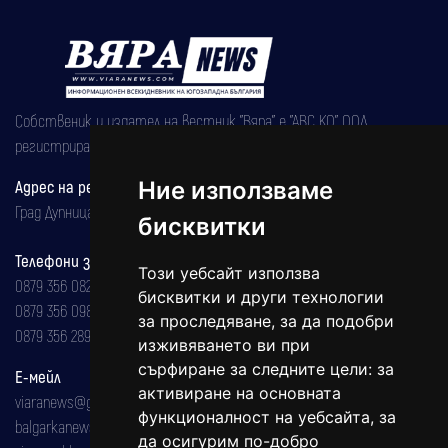
Собственик и издател на вестник "Вяра" е "АВС КО" ООД,
регистрирана на 08.05.2002 година.
Ние използваме
Адрес на редакцията
Град Дупница, ул.''Христо Ботев" 43
бисквитки
Телефони за реклама и абонаменти
Този уебсайт използва
0879 356 082
бисквитки и други технологии
0879 356 098
за проследяване, за да подобри
0879 356 289
изживяването ви при
сърфиране за следните цели:
за
Е-мейл
активиране на основната
viaranews@gmail.com
функционалност на уебсайта
,
за
balgarkanews@gmail.com
да осигурим по-добро