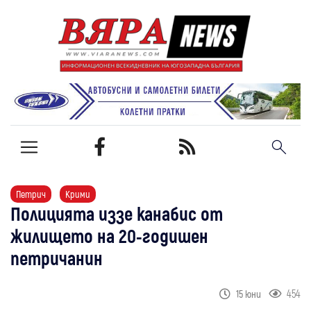
Петрич
Крими
Полицията иззе канабис от
жилището на 20-годишен
петричанин
454
15 юни