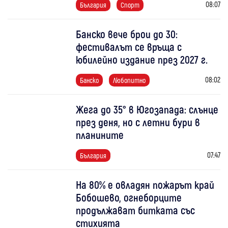
08:07
България
Спорт
Банско вече брои до 30:
фестивалът се връща с
юбилейно издание през 2027 г.
08:02
Банско
Любопитно
Жега до 35° в Югозапада: слънце
през деня, но с летни бури в
планините
07:47
България
На 80% е овладян пожарът край
Бобошево, огнеборците
продължават битката със
стихията