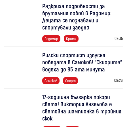
Разкриха подробности за
бруталния побой в Радомир:
Децата се познавали и
спортували заедно
08:35
Радомир
Крими
Рилски спортист изпусна
победата в Самоков! “Скиорите“
водеха до 85-ата минута
08:26
Самоков
Спорт
17-годишна българка покори
света! Виктория Ангелова е
световна шампионка в тройния
скок