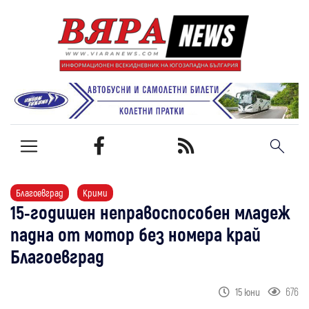
Благоевград
Крими
15-годишен неправоспособен младеж
падна от мотор без номера край
Благоевград
676
15 юни