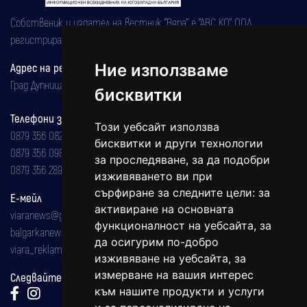
Собственик и издател на вестник "Вяра" е "АВС КО" ООД,
регистрирана на 08.05.2002 година.
Адрес на редакцията
Ние използваме
Град Дупница, ул.''Христо Ботев" 43
бисквитки
Телефони за реклама и абонаменти
Този уебсайт използва
0879 356 082
бисквитки и други технологии
0879 356 098
за проследяване, за да подобри
0879 356 289
изживяването ви при
сърфиране за следните цели:
за
Е-мейл
активиране на основната
viaranews@gmail.com
функционалност на уебсайта
,
за
balgarkanews@gmail.com
да осигурим по-добро
viara_reklama@mail.bg
изживяване на уебсайта
,
за
измерване на вашия интерес
Следвайте ни:
към нашите продукти и услуги