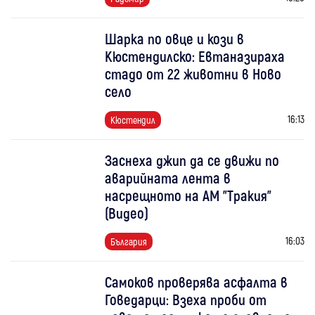
Шарка по овце и кози в
Кюстендилско: Евтаназираха
стадо от 22 животни в Ново
село
16:13
Кюстендил
Заснеха джип да се движи по
аварийната лента в
насрещното на АМ "Тракия"
(Видео)
16:03
България
Самоков проверява асфалта в
Говедарци: Взеха проби от