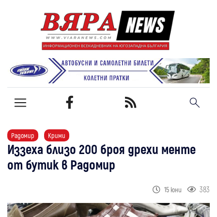
Радомир
Крими
Иззеха близо 200 броя дрехи менте
от бутик в Радомир
383
15 юни