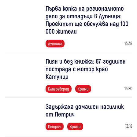
Първа копка на регионалното
депо за отпадъци в Дупница:
Проектът ще обслужва над 100
000 жители
13:38
Дупница
Пиян и без книжка: 67-годишен
пострада с мотор край
Катунци
13:20
Благоевград
Крими
Задържаха домашен насилник
от Петрич
13:18
Петрич
Крими