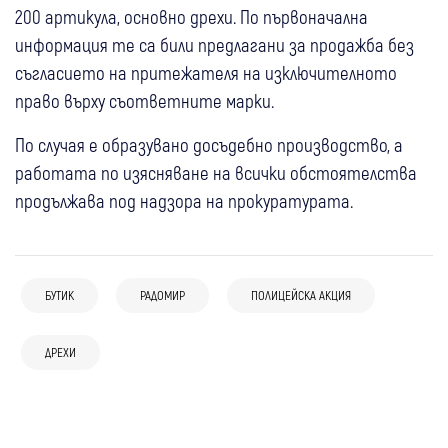
200 артикула, основно дрехи. По първоначална
информация те са били предлагани за продажба без
съгласието на притежателя на изключителното
право върху съответните марки.
По случая е образувано досъдебно производство, а
работата по изясняване на всички обстоятелства
продължава под надзора на прокуратурата.
БУТИК
РАДОМИР
ПОЛИЦЕЙСКА АКЦИЯ
09:08
Крими
12:20
Радомир
Крими
08:58
Радомир
Крими
Това няма място в Радомир!“ Кметът
Полицията се самосезира заради клипа с
03 авг
Самоков
ДРЕХИ
Крими
Видео с брутално насилие над дете
Кирил Стоев с остра реакция след
насилие над дете в Радомир
03 авг
Перник
Радомир
Крими
Криминално проявена самоковка открадна
разтърси Радомир! Кметът свиква
кадрите с насилие между деца
Дрогиран с кокаин и пиян с близо два
170 евро от дом, върна парите и получи 72
всички институции
03 авг
Перник
Крими
промила осъмнаха в арестите на Радомир
часа арест