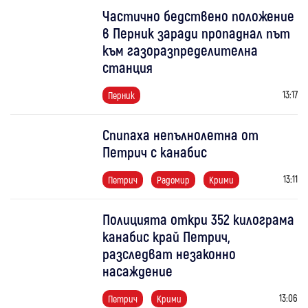
Частично бедствено положение
в Перник заради пропаднал път
към газоразпределителна
станция
13:17
Перник
Спипаха непълнолетна от
Петрич с канабис
13:11
Петрич
Радомир
Крими
Полицията откри 352 килограма
канабис край Петрич,
разследват незаконно
насаждение
13:06
Петрич
Крими