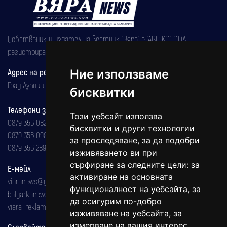
Собственик и издател на вестник "Вяра" е "АВС КО" ООД,
регистрирана на 08.05.2002 година.
Ние използваме
Адрес на редакцията
Град Дупница, ул.''Христо Ботев" 43
бисквитки
Телефони за реклама и абонаменти
Този уебсайт използва
0879 356 082
бисквитки и други технологии
0879 356 098
за проследяване, за да подобри
0879 356 289
изживяването ви при
сърфиране за следните цели:
за
Е-мейл
активиране на основната
viaranews@gmail.com
функционалност на уебсайта
,
за
balgarkanews@gmail.com
да осигурим по-добро
viara_reklama@mail.bg
изживяване на уебсайта
,
за
измерване на вашия интерес