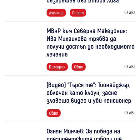
07 авг
Дупница
Спорт
МВнР към Северна Македония:
Ива Михаилова трябва да
получи достъп до необходимото
лечение
07 авг
България
Свят
(Видео) "Търся те": Тийнейджър,
облечен като клоун, засне
зловещо видео и уби пенсионер
07 авг
Свят
Огнян Минчев: За победа на
президентските избори ще