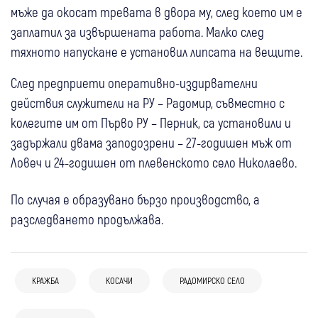
мъже да окосат тревата в двора му, след което им е
заплатил за извършената работа. Малко след
тяхното напускане е установил липсата на вещите.
След предприети оперативно-издирвателни
действия служители на РУ – Радомир, съвместно с
колегите им от Първо РУ – Перник, са установили и
задържали двама заподозрени – 27-годишен мъж от
Ловеч и 24-годишен от плевенското село Николаево.
По случая е образувано бързо производство, а
разследването продължава.
07 авг
Кюстендил
Крими
КРАЖБА
КОСАЧИ
РАДОМИРСКО СЕЛО
Монети за 100 евро изчезнаха от
03 авг
Самоков
Крими
04 авг
Благоевград
Крими
закусвалня в Кюстендил – полицията