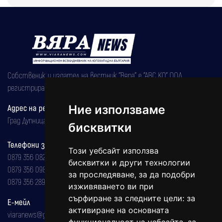
Собственик и издател на вестник "Вяра" е "АВС КО" ООД,
регистрирана на 08.05.2002 година.
Ние използваме
Адрес на редакцията
Град Дупница, ул.''Христо Ботев" 43
бисквитки
Телефони за реклама и абонаменти
Този уебсайт използва
0879 356 082
бисквитки и други технологии
0879 356 098
за проследяване, за да подобри
0879 356 289
изживяването ви при
сърфиране за следните цели:
за
Е-мейл
активиране на основната
viaranews@gmail.com