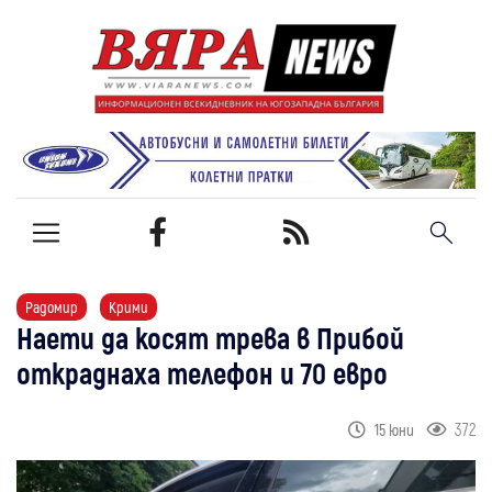
Радомир
Крими
Наети да косят трева в Прибой
откраднаха телефон и 70 евро
372
15 юни