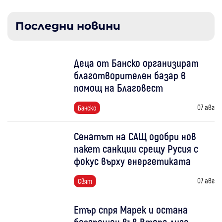
Последни новини
Деца от Банско организират
благотворителен базар в
помощ на Благовест
07 авг
Банско
Сенатът на САЩ одобри нов
пакет санкции срещу Русия с
фокус върху енергетиката
07 авг
Свят
Етър спря Марек и остана
безгрешен във Втора лига