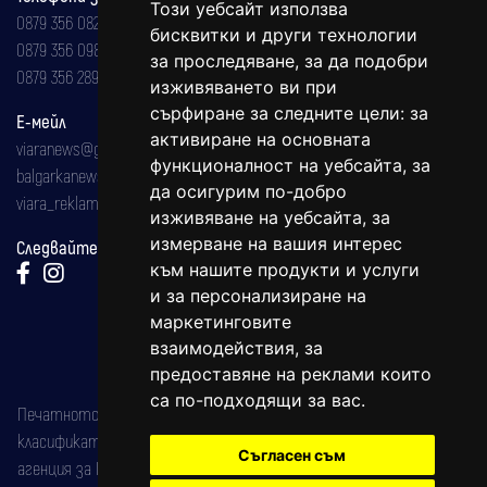
Този уебсайт използва
0879 356 082
бисквитки и други технологии
0879 356 098
за проследяване, за да подобри
0879 356 289
изживяването ви при
сърфиране за следните цели:
за
Е-мейл
активиране на основната
viaranews@gmail.com
функционалност на уебсайта
,
за
balgarkanews@gmail.com
да осигурим по-добро
viara_reklama@mail.bg
изживяване на уебсайта
,
за
измерване на вашия интерес
Следвайте ни:
към нашите продукти и услуги
и за персонализиране на
маркетинговите
взаимодействия
,
за
предоставяне на реклами които
са по-подходящи за вас
.
Печатното издание на вестника е регистрирано в националния
класификатор на печатните издания (Българска национална
Съгласен съм
агенция за ISSN) под номер: ISSN 1312-4722.