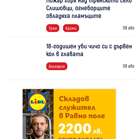
Слишовци, огнеборците
овладяха пламъците
08 авг
Трън
Крими
18-годишен уби чичо си с дървен
кол в главата
08 авг
България