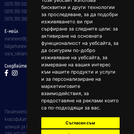
Този уебсайт използва
0879 356 082
бисквитки и други технологии
0879 356 098
за проследяване, за да подобри
0879 356 289
изживяването ви при
сърфиране за следните цели:
за
Е-мейл
активиране на основната
viaranews@gmail.com
функционалност на уебсайта
,
за
balgarkanews@gmail.com
да осигурим по-добро
viara_reklama@mail.bg
изживяване на уебсайта
,
за
измерване на вашия интерес
Следвайте ни:
към нашите продукти и услуги
и за персонализиране на
маркетинговите
взаимодействия
,
за
предоставяне на реклами които
са по-подходящи за вас
.
Печатното издание на вестника е регистрирано в националния
класификатор на печатните издания (Българска национална
Съгласен съм
агенция за ISSN) под номер: ISSN 1312-4722.
"АВС КО" ООД е притежател на марката: Вяра информационен