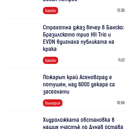
12:39
Банско
Страхотна джаз вечер в Банско:
Бразилското трио HII Trio и
EVDN вдигнаха публиката на
крака
11:07
Банско
Пожарът край Асеновград е
потушен, над 6000 декара са
засегнати
10:59
България
Хидроложката обстановка в
нашия участък по Дунав остава