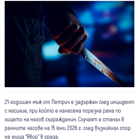
21-годишен мъж от Петрич е задържан след инцидент
с насилие, при който е нанесена порезна рана по
лицето на негов съгражданин. Случаят е станал в
ранните часове на 15 юни 2026 г. след възникнал спор
на улица “Явор“ в града.