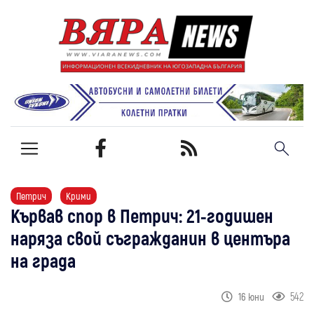
Петрич
Крими
Кървав спор в Петрич: 21-годишен
наряза свой съгражданин в центъра
на града
542
16 юни