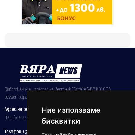
Собственик и издател на вестник "Вяра" е "АВС КО" ООД,
регистрирана на 08.05.2002 година.
Ние използваме
Адрес на редакцията
Град Дупница, ул.''Христо Ботев" 43
бисквитки
Телефони за реклама и абонаменти