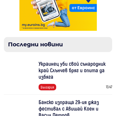
Последни новини
Украинец уби свой сънародник
край Слънчев бряг и опита да
избяга
13:47
България
Банско изпраща 29-ия джаз
фестивал с Авишай Коен и
Васил Петров