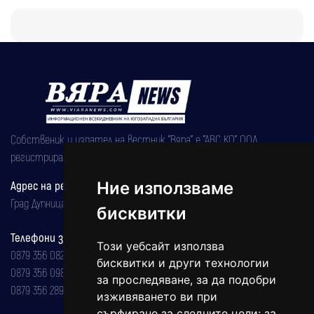
Собственик и издател на вестник "Вяра" е "АВС КО" ООД,
регистрирана на 08.05.2002 година.
Адрес на редакцията
Ние използваме
Град Дупница, ул.''Христо Ботев" 43
бисквитки
Телефони за реклама и абонаменти
Този уебсайт използва
0879 356 082
бисквитки и други технологии
0879 356 098
за проследяване, за да подобри
0879 356 289
изживяването ви при
сърфиране за следните цели:
за