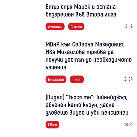
Етър спря Марек и остана
безгрешен във Втора лига
21:12
Дупница
Спорт
МВнР към Северна Македония:
Ива Михаилова трябва да
получи достъп до необходимото
лечение
21:04
България
Свят
(Видео) "Търся те": Тийнейджър,
облечен като клоун, засне
зловещо видео и уби пенсионер
18:33
Свят