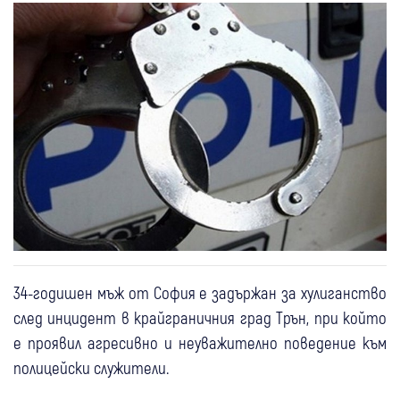
34-годишен мъж от София е задържан за хулиганство
след инцидент в крайграничния град Трън, при който
е проявил агресивно и неуважително поведение към
полицейски служители.