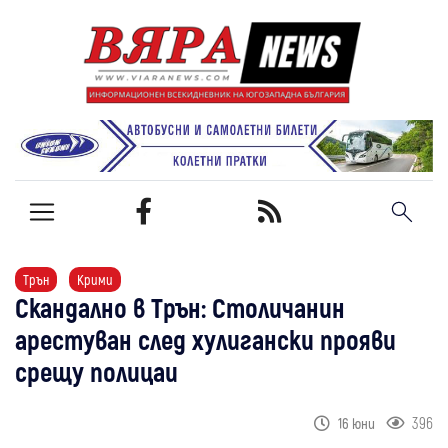
Трън
Крими
Скандално в Трън: Столичанин
арестуван след хулигански прояви
срещу полицаи
396
16 юни