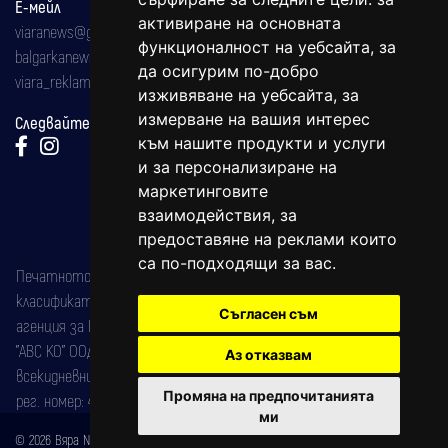
Е-мейл
активиране на основната
viaranews@gmail.com
функционалност на уебсайта
,
за
balgarkanews@gmail.com
да осигурим по-добро
viara_reklama@mail.bg
изживяване на уебсайта
,
за
измерване на вашия интерес
Следвайте ни:
към нашите продукти и услуги
и за персонализиране на
маркетинговите
взаимодействия
,
за
предоставяне на реклами които
са по-подходящи за вас
.
Печатното издание на вестника е регистрирано в националния
класификатор на печатните издания (Българска национална
Съгласен съм
агенция за ISSN) под номер: ISSN 1312-4722.
"АВС КО" ООД е притежател на марката: Вяра информационен
Аз отказвам
всекидневник на югозападна България, със свидетелство за марка
Промяна на предпочитанията
рег. номер: 47857/11.05.2004 година.
ми
© 2026 Вяра News Всички права запазени!