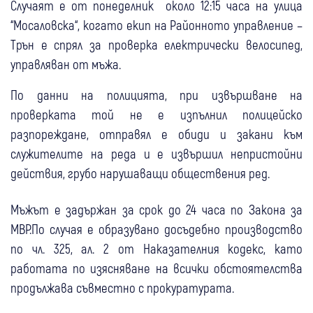
Случаят е от понеделник около 12:15 часа на улица
“Мосаловска“, когато екип на Районното управление –
Трън е спрял за проверка електрически велосипед,
управляван от мъжа.
По данни на полицията, при извършване на
проверката той не е изпълнил полицейско
разпореждане, отправял е обиди и закани към
служителите на реда и е извършил непристойни
действия, грубо нарушаващи обществения ред.
Мъжът е задържан за срок до 24 часа по Закона за
МВР.По случая е образувано досъдебно производство
по чл. 325, ал. 2 от Наказателния кодекс, като
работата по изясняване на всички обстоятелства
продължава съвместно с прокуратурата.
17:00
България