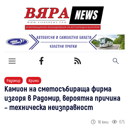
Радомир
Крими
Камион на сметосъбираща фирма
изгоря в Радомир, вероятна причина
– техническа неизправност
675
16 юни