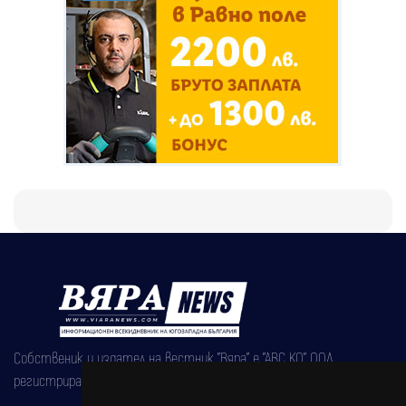
Собственик и издател на вестник "Вяра" е "АВС КО" ООД,
регистрирана на 08.05.2002 година.