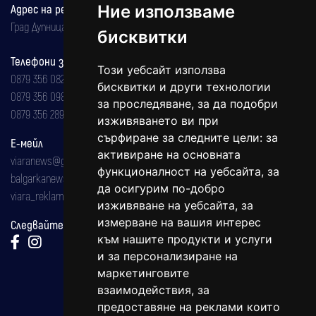
Ние използваме
Адрес на редакцията
Град Дупница, ул.''Христо Ботев" 43
бисквитки
Телефони за реклама и абонаменти
Този уебсайт използва
0879 356 082
бисквитки и други технологии
0879 356 098
за проследяване, за да подобри
0879 356 289
изживяването ви при
сърфиране за следните цели:
за
Е-мейл
активиране на основната
viaranews@gmail.com
функционалност на уебсайта
,
за
balgarkanews@gmail.com
да осигурим по-добро
viara_reklama@mail.bg
изживяване на уебсайта
,
за
измерване на вашия интерес
Следвайте ни:
към нашите продукти и услуги
и за персонализиране на
маркетинговите
взаимодействия
,
за
предоставяне на реклами които