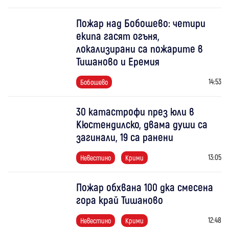
Пожар над Бобошево: четири
екипа гасят огъня,
локализирани са пожарите в
Тишаново и Еремия
14:53
Бобошево
30 катастрофи през юли в
Кюстендилско, двама души са
загинали, 19 са ранени
13:05
Невестино
Крими
Пожар обхвана 100 дка смесена
гора край Тишаново
12:48
Невестино
Крими