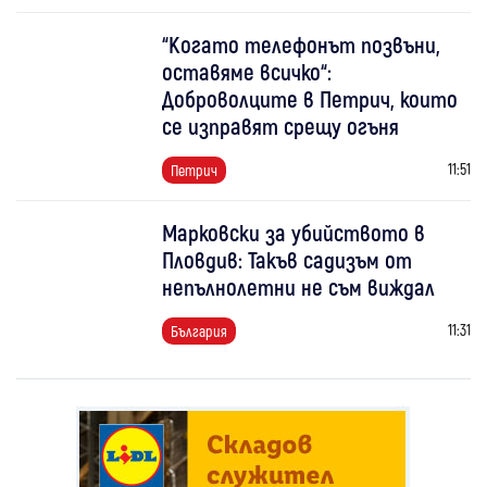
“Когато телефонът позвъни,
оставяме всичко“:
Доброволците в Петрич, които
се изправят срещу огъня
11:51
Петрич
Марковски за убийството в
Пловдив: Такъв садизъм от
непълнолетни не съм виждал
11:31
България