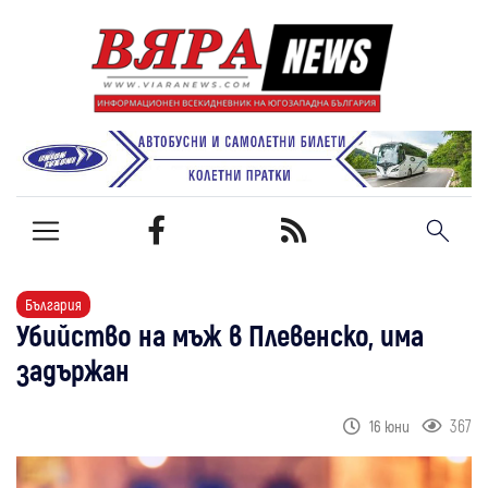
България
Убийство на мъж в Плевенско, има
задържан
367
16 юни