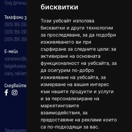
Град Дупница, ул.''Христо Ботев" 43
бисквитки
Телефони за реклама и абонаменти
Този уебсайт използва
0879 356 082
бисквитки и други технологии
0879 356 098
за проследяване, за да подобри
0879 356 289
изживяването ви при
сърфиране за следните цели:
за
Е-мейл
активиране на основната
viaranews@gmail.com
функционалност на уебсайта
,
за
balgarkanews@gmail.com
да осигурим по-добро
viara_reklama@mail.bg
изживяване на уебсайта
,
за
измерване на вашия интерес
Следвайте ни:
към нашите продукти и услуги
и за персонализиране на
маркетинговите
взаимодействия
,
за
предоставяне на реклами които
са по-подходящи за вас
.
Печатното издание на вестника е регистрирано в националния