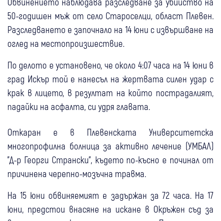
Обвинението наблюдава разследване за убийство на
50-годишен мъж от село Староселци, област Плевен.
Разследването е започнало на 14 юни с извършване на
оглед на местопроизшествие.
По делото е установено, че около 4:07 часа на 14 юни в
град Искър той е нанесъл на жертвата силен удар с
крак в лицето, в резултат на който пострадалият,
падайки на асфалта, си удря главата.
Откаран е в Плевенската Университетска
многопрофилна болница за активно лечение (УМБАЛ)
"Д-р Георги Странски", където по-късно е починал от
причинена черепно-мозъчна травма.
На 15 юни обвиняемият е задържан за 72 часа. На 17
юни, предстои внасяне на искане в Окръжен съд за