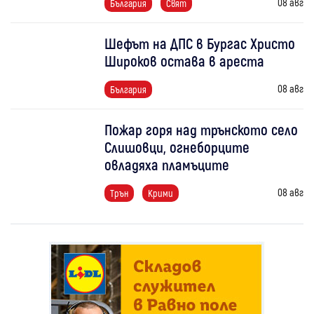
08 авг
България
Свят
Шефът на ДПС в Бургас Христо
Широков остава в ареста
08 авг
България
Пожар горя над трънското село
Слишовци, огнеборците
овладяха пламъците
08 авг
Трън
Крими