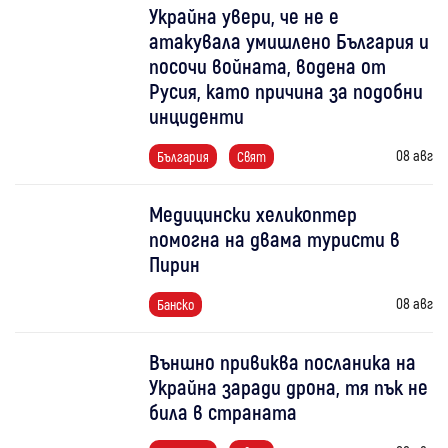
Украйна увери, че не е
атакувала умишлено България и
посочи войната, водена от
Русия, като причина за подобни
инциденти
08 авг
България
Свят
Медицински хеликоптер
помогна на двама туристи в
Пирин
08 авг
Банско
Външно привиква посланика на
Украйна заради дрона, тя пък не
била в страната