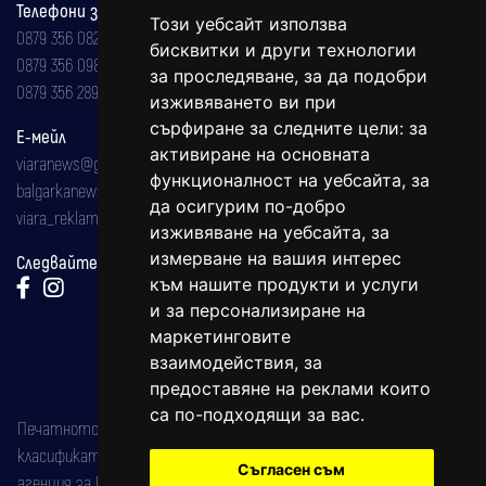
Телефони за реклама и абонаменти
Този уебсайт използва
0879 356 082
бисквитки и други технологии
0879 356 098
за проследяване, за да подобри
0879 356 289
изживяването ви при
сърфиране за следните цели:
за
Е-мейл
активиране на основната
viaranews@gmail.com
функционалност на уебсайта
,
за
balgarkanews@gmail.com
да осигурим по-добро
viara_reklama@mail.bg
изживяване на уебсайта
,
за
измерване на вашия интерес
Следвайте ни:
към нашите продукти и услуги
и за персонализиране на
маркетинговите
взаимодействия
,
за
предоставяне на реклами които
са по-подходящи за вас
.
Печатното издание на вестника е регистрирано в националния
класификатор на печатните издания (Българска национална
Съгласен съм
агенция за ISSN) под номер: ISSN 1312-4722.