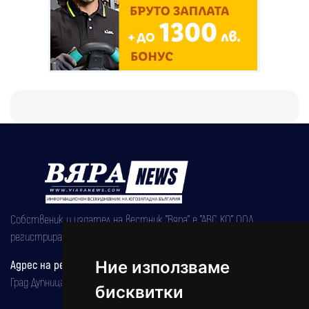
Собственик и издател на вестник "Вяра" е "АВС КО" ООД,
регистрирана на 08.05.2002 година.
Адрес на редакцията
Ние използваме
Град Дупница, ул.''Христо Ботев" 43
бисквитки