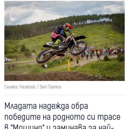
Снимка: Facebook / Dani Tsankov
Младата надежда обра
победите на родното си трасе
в “Мошино“ и заминава за най-