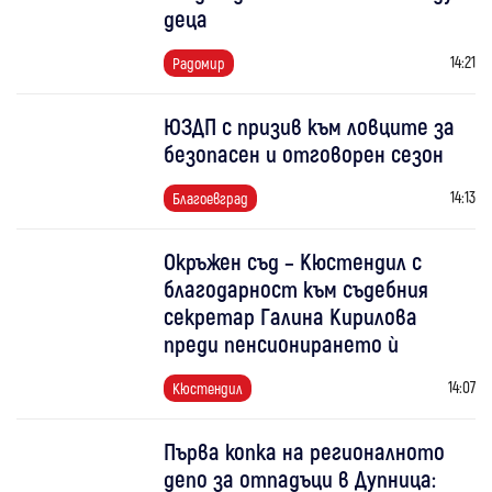
деца
14:21
Радомир
ЮЗДП с призив към ловците за
безопасен и отговорен сезон
14:13
Благоевград
Окръжен съд – Кюстендил с
благодарност към съдебния
секретар Галина Кирилова
преди пенсионирането ѝ
14:07
Кюстендил
Първа копка на регионалното
депо за отпадъци в Дупница: