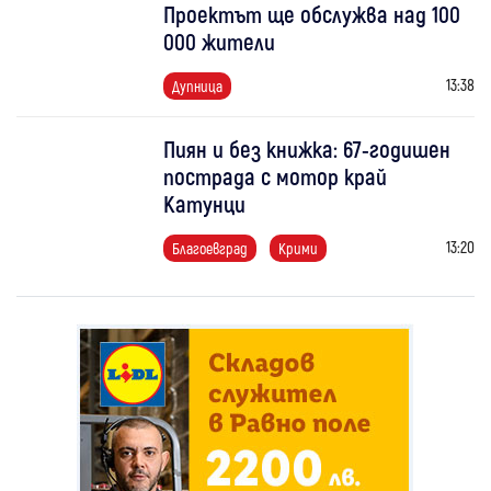
Проектът ще обслужва над 100
000 жители
13:38
Дупница
Пиян и без книжка: 67-годишен
пострада с мотор край
Катунци
13:20
Благоевград
Крими