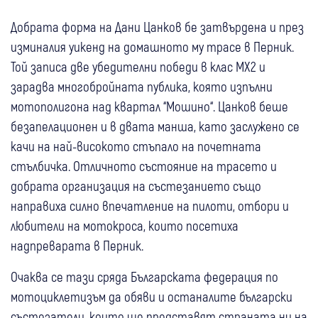
Добрата форма на Дани Цанков бе затвърдена и през
изминалия уикенд на домашното му трасе в Перник.
Той записа две убедителни победи в клас MX2 и
зарадва многобройната публика, която изпълни
мотополигона над квартал “Мошино“. Цанков беше
безапелационен и в двата манша, като заслужено се
качи на най-високото стъпало на почетната
стълбичка. Отличното състояние на трасето и
добрата организация на състезанието също
направиха силно впечатление на пилоти, отбори и
любители на мотокроса, които посетиха
надпреварата в Перник.
Очаква се тази сряда Българската федерация по
мотоциклетизъм да обяви и останалите български
състезатели, които ще представят страната ни на