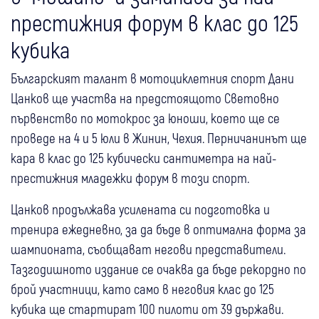
престижния форум в клас до 125
кубика
Българският талант в мотоциклетния спорт Дани
Цанков ще участва на предстоящото Световно
първенство по мотокрос за юноши, което ще се
проведе на 4 и 5 юли в Жинин, Чехия. Перничанинът ще
кара в клас до 125 кубически сантиметра на най-
престижния младежки форум в този спорт.
Цанков продължава усилената си подготовка и
тренира ежедневно, за да бъде в оптимална форма за
шампионата, съобщават негови представители.
Тазгодишното издание се очаква да бъде рекордно по
брой участници, като само в неговия клас до 125
кубика ще стартират 100 пилоти от 39 държави.