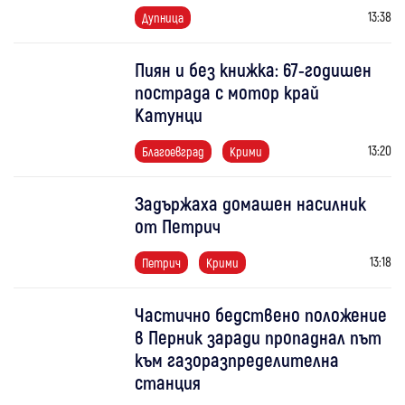
13:38
Дупница
Пиян и без книжка: 67-годишен
пострада с мотор край
Катунци
13:20
Благоевград
Крими
Задържаха домашен насилник
от Петрич
13:18
Петрич
Крими
Частично бедствено положение
в Перник заради пропаднал път
към газоразпределителна
станция