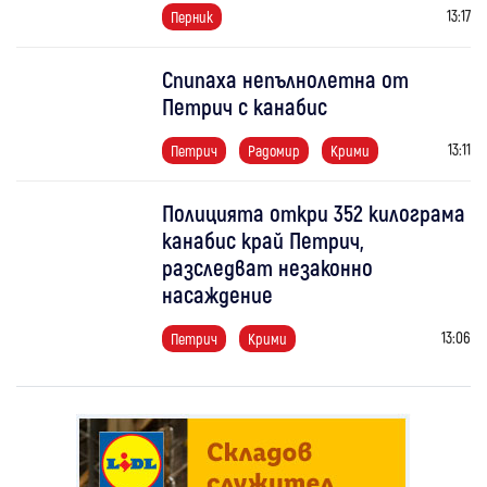
13:17
Перник
Спипаха непълнолетна от
Петрич с канабис
13:11
Петрич
Радомир
Крими
Полицията откри 352 килограма
канабис край Петрич,
разследват незаконно
насаждение
13:06
Петрич
Крими