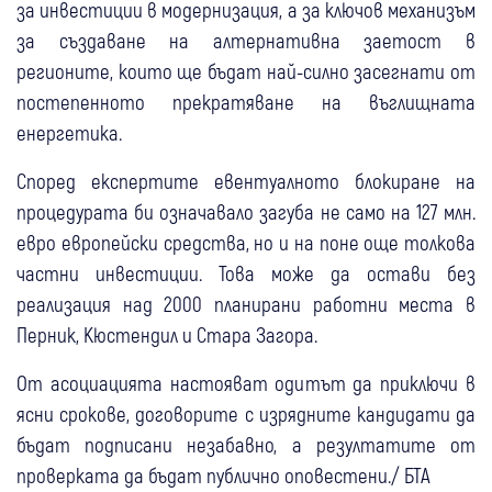
за инвестиции в модернизация, а за ключов механизъм
за създаване на алтернативна заетост в
регионите, които ще бъдат най-силно засегнати от
постепенното прекратяване на въглищната
енергетика.
Според експертите евентуалното блокиране на
процедурата би означавало загуба не само на 127 млн.
евро европейски средства, но и на поне още толкова
частни инвестиции. Това може да остави без
реализация над 2000 планирани работни места в
Перник, Кюстендил и Стара Загора.
От асоциацията настояват одитът да приключи в
ясни срокове, договорите с изрядните кандидати да
бъдат подписани незабавно, а резултатите от
проверката да бъдат публично оповестени./ БТА