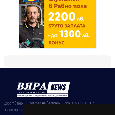
Собственик и издател на вестник "Вяра" е "АВС КО" ООД,
регистрирана на 08.05.2002 година.