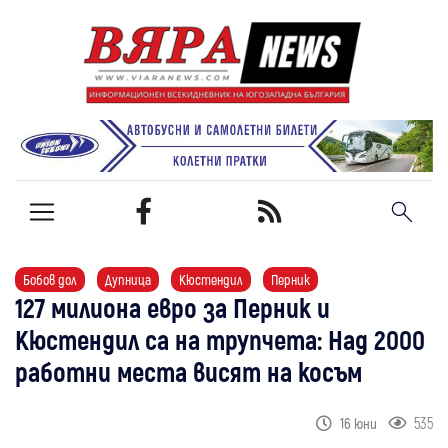
Бобов дол
Дупница
Кюстендил
Перник
127 милиона евро за Перник и
Кюстендил са на трупчета: Над 2000
работни места висят на косъм
535
16 юни