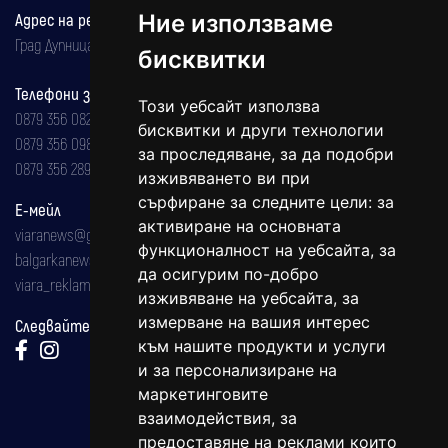
Ние използваме
Адрес на редакцията
Град Дупница, ул.''Христо Ботев" 43
бисквитки
Телефони за реклама и абонаменти
Този уебсайт използва
0879 356 082
бисквитки и други технологии
0879 356 098
за проследяване, за да подобри
0879 356 289
изживяването ви при
сърфиране за следните цели:
за
Е-мейл
активиране на основната
viaranews@gmail.com
функционалност на уебсайта
,
за
balgarkanews@gmail.com
да осигурим по-добро
viara_reklama@mail.bg
изживяване на уебсайта
,
за
измерване на вашия интерес
Следвайте ни:
към нашите продукти и услуги
и за персонализиране на
маркетинговите
взаимодействия
,
за
предоставяне на реклами които