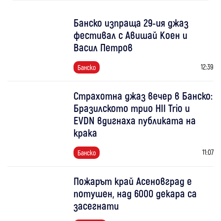
Банско изпраща 29-ия джаз
фестивал с Авишай Коен и
Васил Петров
12:39
Банско
Страхотна джаз вечер в Банско:
Бразилското трио HII Trio и
EVDN вдигнаха публиката на
крака
11:07
Банско
Пожарът край Асеновград е
потушен, над 6000 декара са
засегнати