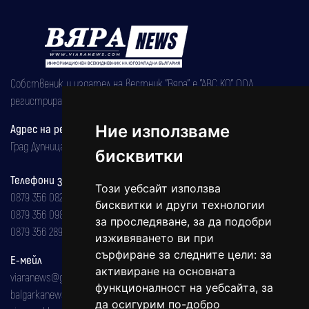
Собственик и издател на вестник "Вяра" е "АВС КО" ООД,
регистрирана на 08.05.2002 година.
Адрес на редакцията
Ние използваме
Град Дупница, ул.''Христо Ботев" 43
бисквитки
Телефони за реклама и абонаменти
Този уебсайт използва
0879 356 082
бисквитки и други технологии
0879 356 098
за проследяване, за да подобри
0879 356 289
изживяването ви при
сърфиране за следните цели:
за
Е-мейл
активиране на основната
viaranews@gmail.com
функционалност на уебсайта
,
за
balgarkanews@gmail.com
да осигурим по-добро