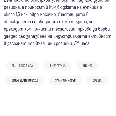
региона, а приносът й към бюджета на Дупница е
около 1,5 млн. евро месечно. Участниците в
обсъждането се обединиха около тезата, че
преходът към по-чисти технологии трябва да върви
заедно със запазване на индустриалната активност
в засегнатите въглищни региони. /24 часа
04 авг
България
ТЕЦ - БОБОВ ДОЛ
ЕНЕРГЕТИКА
БИЗНЕС
04 авг
Турска компания получава 33% от
Перник
04 авг
Кюстендил
проучванията за нефт и газ в “Хан
Прокурор от Перник застана начело на
СПРАВЕДЛИВ ПРЕХОД
ЗАМ.-МИНИСТЪР
СРЕЩА
Кюстендил подготвя проект за 358 хил.
Тервел“, Денков пита: Сделка ли е това
ново сдружение на обвинителите
30 юли
Кюстендил
Перник
31 юли
Благоевград
България
евро: Ученици ще трупат реален опит в
срещу “Боташ“?
28 юли
Кюстендил
Над 60 хил. евро подкрепа за фирми от
България получи близо 900 млн. евро от
бизнеса още по време на обучението си
Община Кюстендил с пълна техническа
Кюстендил и Перник: проект RESCALE
Брюксел
готовност и обучени доброволци срещу
търси 200 малки и средни предприятия
горските и полски пожари