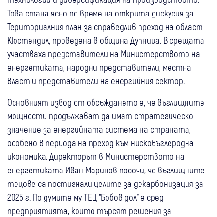
Това стана ясно по време на открита дискусия за
Териториалния план за справедлив преход на област
Кюстендил, проведена в община Дупница. В срещата
участваха представители на Министерството на
енергетиката, народни представители, местна
власт и представители на енергийния сектор.
Основният извод от обсъждането е, че въглищните
мощности продължават да имат стратегическо
значение за енергийната система на страната,
особено в периода на преход към нисковъглеродна
икономика. Директорът в Министерството на
енергетиката Иван Маринов посочи, че въглищните
тецове са постигнали целите за декарбонизация за
2025 г. По думите му ТЕЦ “Бобов дол" е сред
предприятията, които търсят решения за