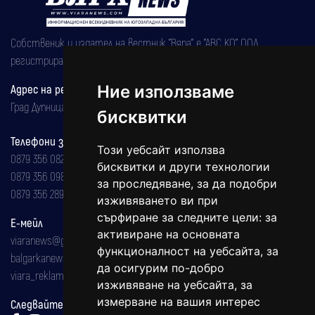
Собственик и издател на вестник "Вяра" е "АВС КО" ООД,
регистрирана на 08.05.2002 година.
Адрес на редакцията
Ние използваме
Град Дупница, ул.''Христо Ботев" 43
бисквитки
Телефони за реклама и абонаменти
Този уебсайт използва
0879 356 082
бисквитки и други технологии
0879 356 098
за проследяване, за да подобри
0879 356 289
изживяването ви при
сърфиране за следните цели:
за
Е-мейл
активиране на основната
viaranews@gmail.com
функционалност на уебсайта
,
за
balgarkanews@gmail.com
да осигурим по-добро
viara_reklama@mail.bg
изживяване на уебсайта
,
за
измерване на вашия интерес
Следвайте ни: