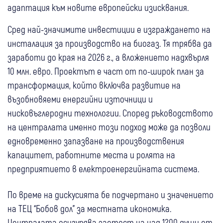
адаптация към новите европейски изисквания.
Сред най-значимите инвестиции е изграждането на
инсталация за производство на биогаз. Тя трябва да
заработи до края на 2026 г., а вложението надхвърля
10 млн. евро. Проектът е част от по-широк план за
трансформация, който включва развитие на
възобновяеми енергийни източници и
нисковъглеродни технологии. Според ръководството
на централата именно този подход може да позволи
едновременно запазване на производствения
капацитет, работните места и ролята на
предприятието в електроенергийната система.
По време на дискусията бе подчертано и значението
на ТЕЦ “Бобов дол" за местната икономика.
Централата осигурява заетост на над 1200 души от