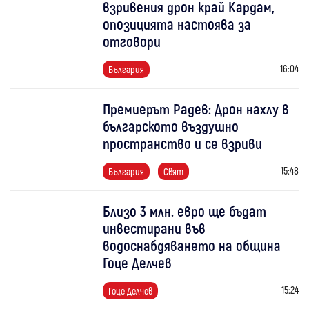
взривения дрон край Кардам,
опозицията настоява за
отговори
16:04
България
Премиерът Радев: Дрон нахлу в
българското въздушно
пространство и се взриви
15:48
България
Свят
Близо 3 млн. евро ще бъдат
инвестирани във
водоснабдяването на община
Гоце Делчев
15:24
Гоце Делчев