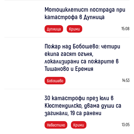
Мотоциклетист пострада при
катастрофа в Дупница
15:08
Дупница
Крими
Пожар над Бобошево: четири
екипа гасят огъня,
локализирани са пожарите в
Тишаново и Еремия
14:53
Бобошево
30 катастрофи през юли в
Кюстендилско, двама души са
загинали, 19 са ранени
13:05
Невестино
Крими