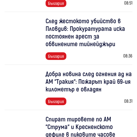
08:51
България
След жестокото убийство в
Пловдив: Прокуратурата иска
постоянен арест за
обвинените тийнейджъри
08:36
България
Добра новина след огнения ад на
АМ “Тракия“: Пожарът край 69-ия
километър е овладян
08:31
България
Спират тировете по АМ
“Струма“ и Кресненското
дефиле в пиковите часове