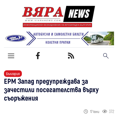
България
ЕРМ Запад предупреждава за
зачестили посегателства върху
съоръжения
372
17 юни