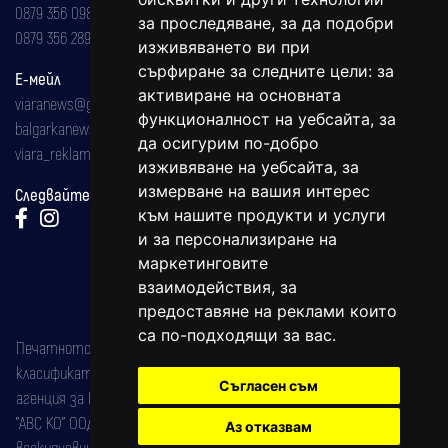
0879 356 098
за проследяване, за да подобри
0879 356 289
изживяването ви при
сърфиране за следните цели:
за
Е-мейл
активиране на основната
viaranews@gmail.com
функционалност на уебсайта
,
за
balgarkanews@gmail.com
да осигурим по-добро
viara_reklama@mail.bg
изживяване на уебсайта
,
за
измерване на вашия интерес
Следвайте ни:
към нашите продукти и услуги
и за персонализиране на
маркетинговите
взаимодействия
,
за
предоставяне на реклами които
са по-подходящи за вас
.
Печатното издание на вестника е регистрирано в националния
класификатор на печатните издания (Българска национална
Съгласен съм
агенция за ISSN) под номер: ISSN 1312-4722.
"АВС КО" ООД е притежател на марката: Вяра информационен
Аз отказвам
всекидневник на югозападна България, със свидетелство за марка