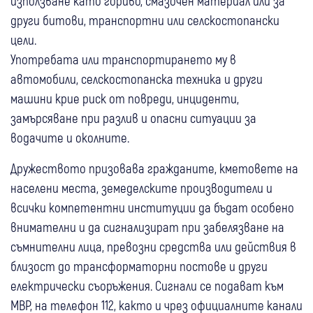
използване като гориво, смазочен материал или за
други битови, транспортни или селскостопански
цели.
Употребата или транспортирането му в
автомобили, селскостопанска техника и други
машини крие риск от повреди, инциденти,
замърсяване при разлив и опасни ситуации за
водачите и околните.
Дружеството призовава гражданите, кметовете на
населени места, земеделските производители и
всички компетентни институции да бъдат особено
внимателни и да сигнализират при забелязване на
съмнителни лица, превозни средства или действия в
близост до трансформаторни постове и други
електрически съоръжения. Сигнали се подават към
МВР, на телефон 112, както и чрез официалните канали