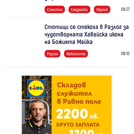
08:27
Симитли
Сандански
Перник
Стотици се стекоха в Разлог за
чудотворната Хавайска икона
на Божията Майка
08:10
Разлог
Любопитно