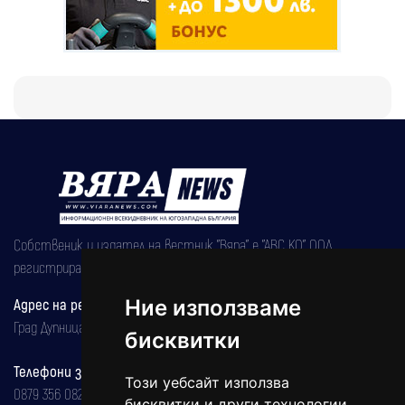
Собственик и издател на вестник "Вяра" е "АВС КО" ООД,
регистрирана на 08.05.2002 година.
Адрес на редакцията
Ние използваме
Град Дупница, ул.''Христо Ботев" 43
бисквитки
Телефони за реклама и абонаменти
Този уебсайт използва
0879 356 082
бисквитки и други технологии