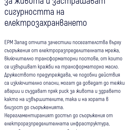
за живота и застрашават
сигурността на
електрозахранването
ЕРМ Запад отчита зачестили посегателства върху
съоръжения от електроразпределителната мрежа,
включително трансформаторни постове, от които
се извършват кражби на трансформаторно масло.
Дружеството предупреждава, че подобни действия
са изключително опасни, могат да доведат до тежки
аварии и създават пряк риск за живота и здравето
както на извършителите, така и на хората в
близост до съоръженията.
Нерегламентираният достъп до съоръжения от
електроразпределителната инфраструктура,