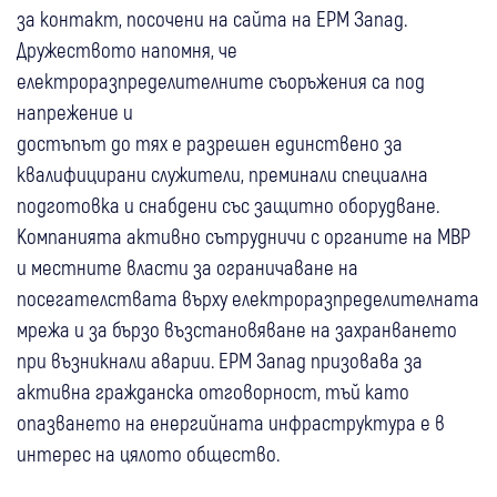
за контакт, посочени на сайта на ЕРМ Запад.
Дружеството напомня, че
електроразпределителните съоръжения са под
напрежение и
достъпът до тях е разрешен единствено за
квалифицирани служители, преминали специална
подготовка и снабдени със защитно оборудване.
Компанията активно сътрудничи с органите на МВР
и местните власти за ограничаване на
посегателствата върху електроразпределителната
мрежа и за бързо възстановяване на захранването
при възникнали аварии. ЕРМ Запад призовава за
активна гражданска отговорност, тъй като
опазването на енергийната инфраструктура е в
интерес на цялото общество.