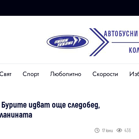
Свят
Спорт
Любопитно
Скорости
Из
 Бурите идват още следобед,
планината
436
17 юни