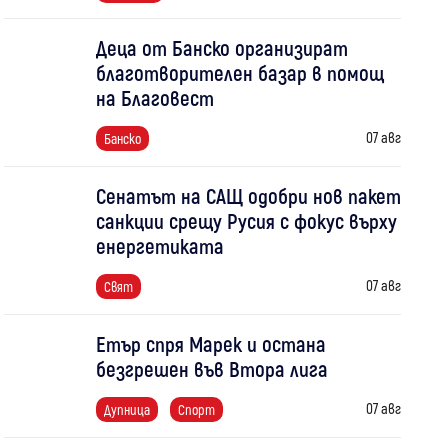
Деца от Банско организират
благотворителен базар в помощ
на Благовест
07 авг
Банско
Сенатът на САЩ одобри нов пакет
санкции срещу Русия с фокус върху
енергетиката
07 авг
Свят
Етър спря Марек и остана
безгрешен във Втора лига
07 авг
Дупница
Спорт