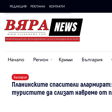
РЕДАКЦИЯ
РЕКЛАМА
КОНТАКТИ
Начало
Регион
Крими
България
България
Планинските спасители алармират:
туристите да слизат навреме от 