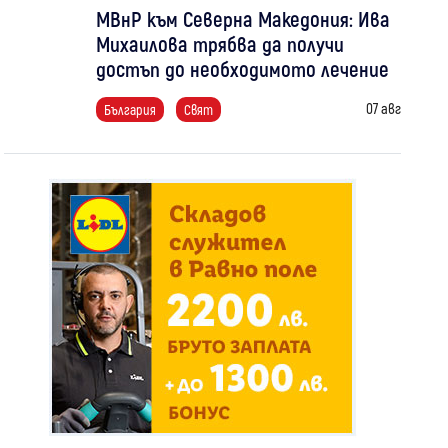
МВнР към Северна Македония: Ива
Михаилова трябва да получи
достъп до необходимото лечение
07 авг
България
Свят