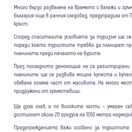
Много бързо разваляне на времето с валежи и гръ
България още в ранния следобед, предупредиха от 
кръст.
Според спасителите условията за туризъм ще се
поради което туристите трябва да планират пре
планината преди началото на бурите.
През последното денонощие не са регистрирани
планините ще се развива мощна купеста и купес
обхване голяма част от масивите. На много мес
придружени от гръмотевици.
Ще духа слаб, а по високите части – умерен с
достигнат около 20 градуса на 1200 метра надморск
Предупреждението важи особено за туристите в