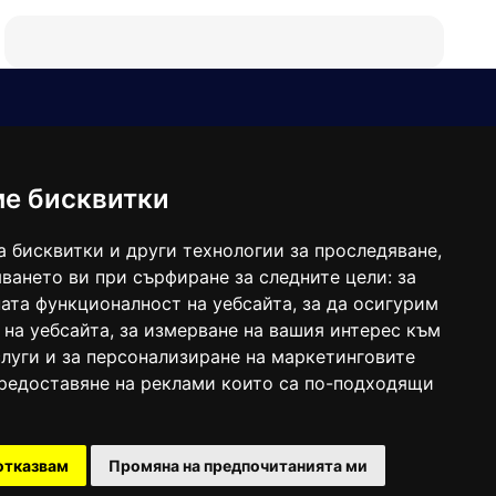
Е-мейл
Следвайте ни:
viaranews@gmail.com
balgarkanews@gmail.com
ме бисквитки
viara_reklama@mail.bg
а бисквитки и други технологии за проследяване,
ването ви при сърфиране за следните цели:
за
ата функционалност на уебсайта
,
за да осигурим
 на уебсайта
,
за измерване на вашия интерес към
луги и за персонализиране на маркетинговите
предоставяне на реклами които са по-подходящи
 под номер: ISSN 1312-4722.
отказвам
Промяна на предпочитанията ми
47857/11.05.2004 година.