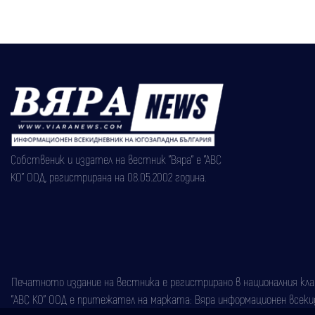
Собственик и издател на вестник "Вяра" е "АВС
КО" ООД, регистрирана на 08.05.2002 година.
Печатното издание на вестника е регистрирано в националния класи
"АВС КО" ООД е притежател на марката: Вяра информационен всекидн