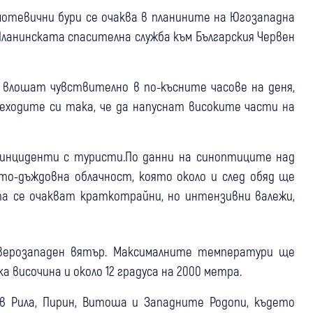
мотевични бури се очаква в планините на Югозападна
Планинската спасителна служба към Българския Червен
 влошат чувствително в по-късните часове на деня,
ходите си така, че да напуснат високите части на
 инциденти с туристи.По данни на синоптиците над
то-дъждовна облачност, която около и след обяд ще
та се очакват краткотрайни, но интензивни валежи,
еверозападен вятър. Максималните температури ще
а височина и около 12 градуса на 2000 метра.
 Рила, Пирин, Витоша и Западните Родопи, където