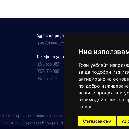
Адрес на редакцията
Град Дупница, ул.''Христо Ботев" 43
Ние използва
Телефони за реклама и абонаменти
0879 356 082
Този уебсайт използв
0879 356 098
за да подобри изживя
0879 356 289
активиране на основн
по-добро изживяване
нашите продукти и ус
взаимодействия
,
за 
за вас
.
фикатор на печатните издания (Българска национална агенция за ISSN)
Съгласен съм
Аз 
евник на югозападна България, със свидетелство за марка рег. номер: 