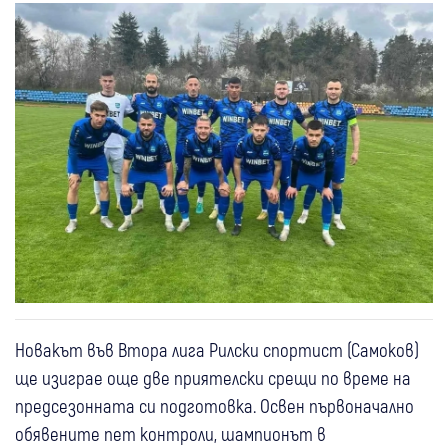
Новакът във Втора лига Рилски спортист (Самоков)
ще изиграе още две приятелски срещи по време на
предсезонната си подготовка. Освен първоначално
обявените пет контроли, шампионът в