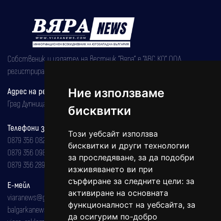
Собственик и издател на вестник "Вяра" е "АВС КО" ООД,
регистрирана на 08.05.2002 година.
Ние използваме
Адрес на редакцията
Град Дупница, ул.''Христо Ботев" 43
бисквитки
Телефони за реклама и абонаменти
Този уебсайт използва
0879 356 082
бисквитки и други технологии
0879 356 098
за проследяване, за да подобри
0879 356 289
изживяването ви при
сърфиране за следните цели:
за
Е-мейл
активиране на основната
viaranews@gmail.com
функционалност на уебсайта
,
за
balgarkanews@gmail.com
да осигурим по-добро