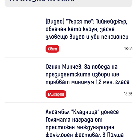
(Видео) "Търся те": Тийнейджър,
облечен като клоун, засне
зловещо видео и уби пенсионер
18:33
Свят
Огнян Минчев: За победа на
президентските избори ще
трябват минимум 1,2 млн. гласа
18:26
България
Ансамбъл “Кладница“ донесе
Голямата награда от
престижен международен
фолклорен фестивал в Полша