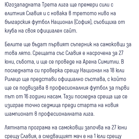
Югозападната Трета лига ще премери сили с
елитния Славия и с новака в третото ниво на
българския футбол Национал (София), съобщиха от
клуба на своя официален сайт.
Белите ще бъдат първият съперник на самоковци за
това лято. Срещата със Славия е насрочена за 27
юни, събота, и ще се проведе на Арена Симитли. В
последната си проверка срещу Национал на 18 юли
Рилецо ще представи официално състава, с който
ще се подвизава в професионалния футбол за първи
път от 16 години насам. Тази последна среща ще се
изиграе точно седмица преди старта на новия
шампионат в професионалната лига.
Лятната програма на самоковци започва на 27 юни
срещу Славия, а следващият мач е на 1 юли срещу