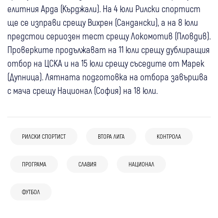
елитния Арда (Кърджали). На 4 юли Рилски спортист
ще се изправи срещу Вихрен (Сандански), а на 8 юли
предстои сериозен тест срещу Локомотив (Пловдив).
Проверките продължават на 11 юли срещу дублиращия
отбор на ЦСКА и на 15 юли срещу съседите от Марек
(Дупница). Лятната подготовка на отбора завършва
с мача срещу Национал (София) на 18 юли.
РИЛСКИ СПОРТИСТ
ВТОРА ЛИГА
КОНТРОЛА
ПРОГРАМА
СЛАВИЯ
НАЦИОНАЛ
06 авг
Банско
Спорт
04 авг
Свят
Спорт
05 авг
Дупница
Спорт
Юношите на Банско с престижна победа
04 авг
Гоце Делчев
ФУТБОЛ
Спорт
(Снимки) Последно сбогом с Франко
Българин от Германия и национал на
в международна контрола (Снимки)
Пирин (Гоце Делчев) стартира ударно: 11
Барези: Хиляди фенове и футболни
Черна гора подсилват Политехника
03 авг
Дупница
Спорт
04 авг
Благоевград
Спорт