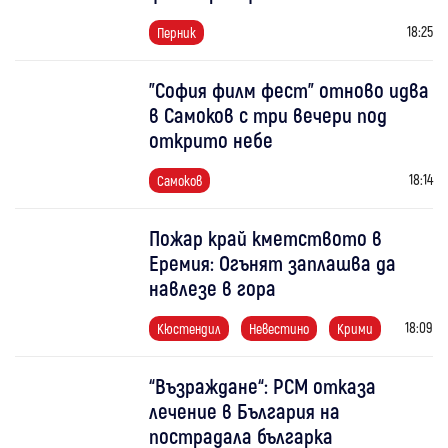
18:25
Перник
"София филм фест" отново идва
в Самоков с три вечери под
открито небе
18:14
Самоков
Пожар край кметството в
Еремия: Огънят заплашва да
навлезе в гора
18:09
Кюстендил
Невестино
Крими
“Възраждане“: РСМ отказа
лечение в България на
пострадала българка