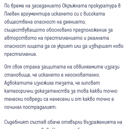
По време на заседанието Окръжната прокуратура в
Плевен аргументира искането си с високата
обществена опасност на деянието,
съществуващото обосновано предположение за
авторството на престъплението и реалната
опасност лицата да се укрият или да извършат ново
престъпление.
От своя страна защитата на обвиняемите изрази
становище, че искането е неоснователно.
Адвокатите изложиха тезата, че липсват
категорични доказателства за това какви точно
телесни повреди са нанесени и от какво точно е
починал пострадалият.
Съдебният състав обаче отхвърли възраженията на