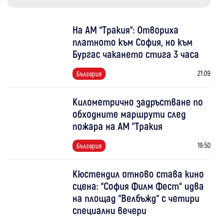
На АМ “Тракия“: Отвориха
платното към София, но към
Бургас чакането стига 3 часа
21:09
България
Километрично задръстване по
обходните маршрути след
пожара на АМ "Тракия
19:50
България
Кюстендил отново става кино
сцена: “София Филм Фест“ идва
на площад “Велбъжд“ с четири
специални вечери