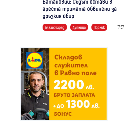
Батановци: Съдът остави в
ареста тримата обвинени за
дръзкия обир
17:57
Благоевград
Дупница
Перник