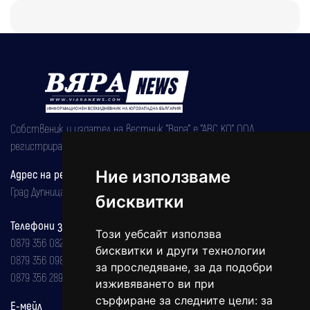
Собственик и издател на вестник "Вяра" е "АВС КО" ООД,
регистрирана на 08.05.2002 година.
Ние използваме
Адрес на редакцията
Град Дупница, ул.''Христо Ботев" 43
бисквитки
Телефони за реклама и абонаменти
Този уебсайт използва
0879 356 082
бисквитки и други технологии
0879 356 098
за проследяване, за да подобри
0879 356 289
изживяването ви при
сърфиране за следните цели:
за
Е-мейл