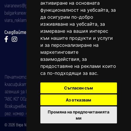
активиране на основната
viaranews@gmail.com
функционалност на уебсайта
,
за
balgarkanews@gmail.com
да осигурим по-добро
viara_reklama@mail.bg
изживяване на уебсайта
,
за
измерване на вашия интерес
Следвайте ни:
към нашите продукти и услуги
и за персонализиране на
маркетинговите
взаимодействия
,
за
предоставяне на реклами които
са по-подходящи за вас
.
Печатното издание на вестника е регистрирано в националния
класификатор на печатните издания (Българска национална
Съгласен съм
агенция за ISSN) под номер: ISSN 1312-4722.
"АВС КО" ООД е притежател на марката: Вяра информационен
Аз отказвам
всекидневник на югозападна България, със свидетелство за марка
Промяна на предпочитанията
рег. номер: 47857/11.05.2004 година.
ми
© 2026 Вяра News Всички права запазени!
Created by
DREAMmedia Creative Studio