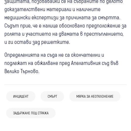
защитата, позовавайки се на събраните по делото
доказателствени материали и наличните
медицински експертизи за причината за смъртта.
Съдът прие, че е налице обосновано предположение за
ролята и участието на двамата в престъплението,
и ги остави зад решетките.
Определенията на съда не са окончателни и
подлежат на обжалване пред Апелативния съд във
Велико Търново.
17:57
Благоевград
Дупница
Перник
ИНЦИДЕНТ
СМЪРТ
МЯРКА ЗА НЕОТКЛОНЕНИЕ
От Благоевград през Дупница до
05 авг
Кюстендил
Крими
10:31
Благоевград
Крими
Батановци: Съдът остави в ареста
05 авг
България
ЗАДЪРЖАНЕ ПОД СТРАЖА
Продължава издирването на 38-годишния
Шофьор блъсна 17-годишен младеж в
тримата обвинени за дръзкия обир
"Пирогов" с добра новина: 15-годишен
мъж, изчезнал във водите на язовир
Благоевградско
05 авг
Разлог
05 авг
Кюстендил
Крими
борец се възстановява след парализа на
“Доспат“