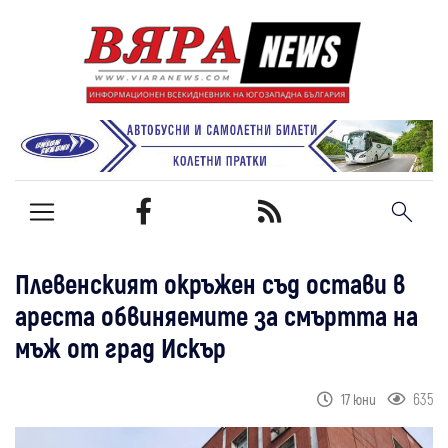
Плевенският окръжен съд остави в
ареста обвиняемите за смъртта на
мъж от град Искър
635
17 юни