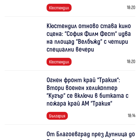
18:20
Кюстендил
Кюстендил отново става кино
сцена: “София Филм Фест“ идва
на площад “Велбъжд“ с четири
специални вечери
18:20
Кюстендил
Огнен фронт край “Тракия“:
Втори военен хеликоптер
“Кугър“ се включи в битката с
пожара край АМ “Тракия“
18:14
България
От Благоевград през Дупница до