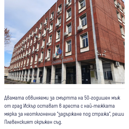
Двамата обвиняеми за смъртта на 50-годишен мъж
от град Искър остават в ареста с най-тежката
мярка за неотклонение “задържане под стража“, реши
Плевенският окръжен съд.