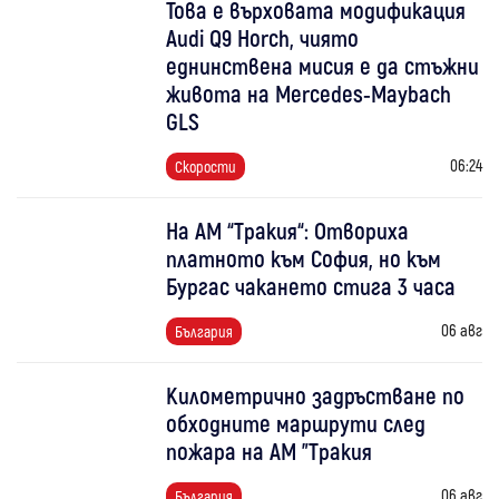
Това е върховата модификация
Audi Q9 Horch, чиято
еднинствена мисия е да стъжни
живота на Mercedes-Maybach
GLS
06:24
Скорости
На АМ “Тракия“: Отвориха
платното към София, но към
Бургас чакането стига 3 часа
06 авг
България
Километрично задръстване по
обходните маршрути след
пожара на АМ "Тракия
06 авг
България