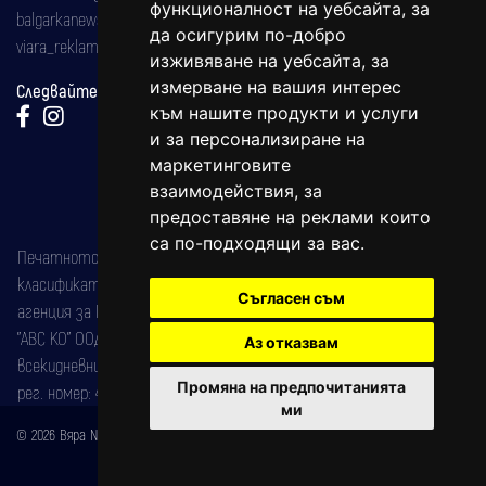
функционалност на уебсайта
,
за
balgarkanews@gmail.com
да осигурим по-добро
viara_reklama@mail.bg
изживяване на уебсайта
,
за
измерване на вашия интерес
Следвайте ни:
към нашите продукти и услуги
и за персонализиране на
маркетинговите
взаимодействия
,
за
предоставяне на реклами които
са по-подходящи за вас
.
Печатното издание на вестника е регистрирано в националния
класификатор на печатните издания (Българска национална
Съгласен съм
агенция за ISSN) под номер: ISSN 1312-4722.
"АВС КО" ООД е притежател на марката: Вяра информационен
Аз отказвам
всекидневник на югозападна България, със свидетелство за марка
Промяна на предпочитанията
рег. номер: 47857/11.05.2004 година.
ми
© 2026 Вяра News Всички права запазени!
Created by
DREAMmedia Creative Studio