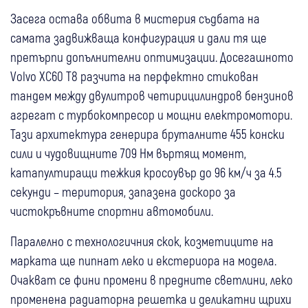
Засега остава обвита в мистерия съдбата на
самата задвижваща конфигурация и дали тя ще
претърпи допълнителни оптимизации. Досегашното
Volvo XC60 T8 разчита на перфектно стикован
тандем между двулитров четирицилиндров бензинов
агрегат с турбокомпресор и мощни електромотори.
Тази архитектура генерира бруталните 455 конски
сили и чудовищните 709 Нм въртящ момент,
катапултиращи тежкия кросоувър до 96 км/ч за 4.5
секунди – територия, запазена доскоро за
чистокръвните спортни автомобили.
Паралелно с технологичния скок, козметиците на
марката ще пипнат леко и екстериора на модела.
Очакват се фини промени в предните светлини, леко
променена радиаторна решетка и деликатни щрихи