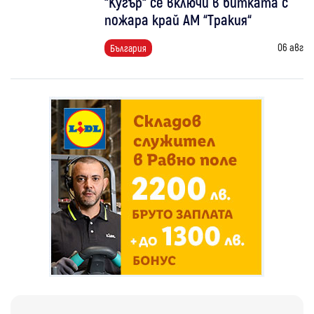
“Кугър“ се включи в битката с
пожара край АМ “Тракия“
06 авг
България