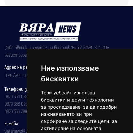
Собственик и издател на вестник "Вяра" е "АВС КО" ООД,
регистрирана на 08.05.2002 година.
Адрес на редакцията
Ние използваме
Град Дупница, ул.''Христо Ботев" 43
бисквитки
Телефони за реклама и абонаменти
Този уебсайт използва
0879 356 082
бисквитки и други технологии
0879 356 098
за проследяване, за да подобри
0879 356 289
изживяването ви при
сърфиране за следните цели:
за
Е-мейл
активиране на основната
viaranews@gmail.com