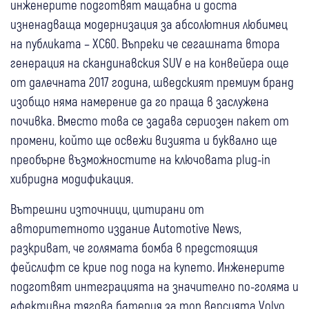
инженерите подготвят мащабна и доста
изненадваща модернизация за абсолютния любимец
на публиката – XC60. Въпреки че сегашната втора
генерация на скандинавския SUV е на конвейера още
от далечната 2017 година, шведският премиум бранд
изобщо няма намерение да го праща в заслужена
почивка. Вместо това се задава сериозен пакет от
промени, който ще освежи визията и буквално ще
преобърне възможностите на ключовата plug-in
хибридна модификация.
Вътрешни източници, цитирани от
авторитетното издание Automotive News,
разкриват, че голямата бомба в предстоящия
фейслифт се крие под пода на купето. Инженерите
подготвят интеграцията на значително по-голяма и
ефективна тягова батерия за топ версията Volvo