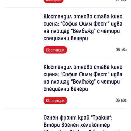
Кюстендил отново става кино
сцена: “София Филм Фест“ идва
на площад “Велбъжд“ с четири
специални вечери
06 авг
Кюстендил
Кюстендил отново става кино
сцена: “София Филм Фест“ идва
на площад “Велбъжд“ с четири
специални вечери
06 авг
Кюстендил
Огнен фронт край “Тракия“:
Втори военен хеликоптер