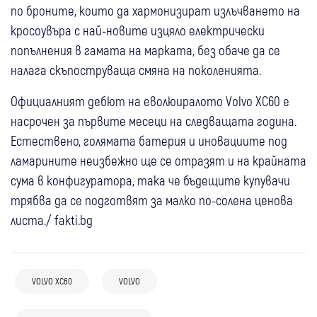
по броните, които да хармонизират излъчването на
кросоувъра с най-новите изцяло електрически
попълнения в гамата на марката, без обаче да се
налага скъпоструваща смяна на поколенията.
Официалният дебют на еволюиралото Volvo XC60 е
насрочен за първите месеци на следващата година.
Естествено, голямата батерия и иновациите под
ламарините неизбежно ще се отразят и на крайната
сума в конфигуратора, така че бъдещите купувачи
трябва да се подготвят за малко по-солена ценова
листа./ fakti.bg
14 мар
Любопитно
Скорости
VOLVO XC60
VOLVO
Една екстра, която предизвиква
недоумение у малкото хора, които знаят