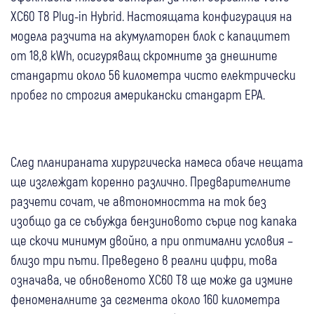
XC60 T8 Plug-in Hybrid. Настоящата конфигурация на
модела разчита на акумулаторен блок с капацитет
от 18,8 kWh, осигуряващ скромните за днешните
стандарти около 56 километра чисто електрически
пробег по строгия американски стандарт EPA.
След планираната хирургическа намеса обаче нещата
ще изглеждат коренно различно. Предварителните
разчети сочат, че автономността на ток без
изобщо да се събужда бензиновото сърце под капака
ще скочи минимум двойно, а при оптимални условия –
близо три пъти. Преведено в реални цифри, това
означава, че обновеното XC60 T8 ще може да измине
феноменалните за сегмента около 160 километра