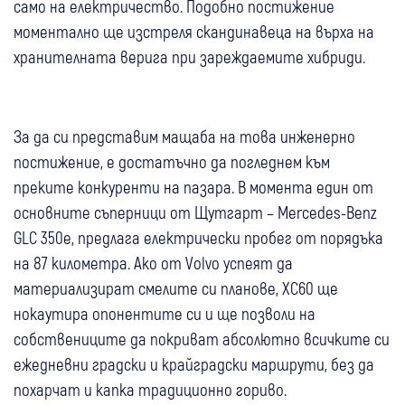
само на електричество. Подобно постижение
моментално ще изстреля скандинавеца на върха на
хранителната верига при зареждаемите хибриди.
За да си представим мащаба на това инженерно
постижение, е достатъчно да погледнем към
преките конкуренти на пазара. В момента един от
основните съперници от Щутгарт – Mercedes-Benz
GLC 350e, предлага електрически пробег от порядъка
на 87 километра. Ако от Volvo успеят да
материализират смелите си планове, XC60 ще
нокаутира опонентите си и ще позволи на
собствениците да покриват абсолютно всичките си
ежедневни градски и крайградски маршрути, без да
похарчат и капка традиционно гориво.