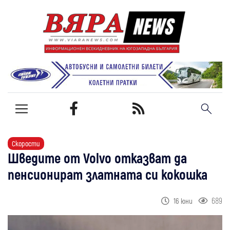
Скорости
Шведите от Volvo отказват да
пенсионират златната си кокошка
689
16 юни