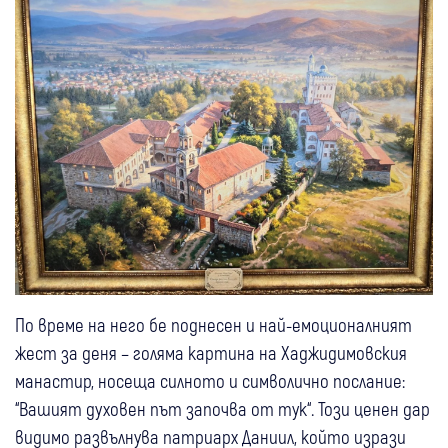
По време на него бе поднесен и най-емоционалният
жест за деня – голяма картина на Хаджидимовския
манастир, носеща силното и символично послание:
“Вашият духовен път започва от тук“. Този ценен дар
видимо развълнува патриарх Даниил, който изрази