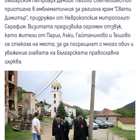
пристигна в емблематичния за региона храм “Свети
Димитър“, придружен от Неврокопския митрополит
Серафим. Визитата предизвика огромен отзвук,
като жители от Парил, Лъки, Гайтаниново и Тешово
се стекоха на място, за да посрещнат с много обич и
уважение главата на Българската православна
църква.