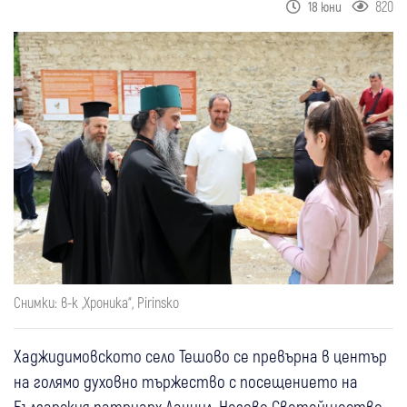
820
18 юни
Снимки: в-к „Хроника“, Pirinsko
Хаджидимовското село Тешово се превърна в център
на голямо духовно тържество с посещението на
Българския патриарх Даниил. Негово Светейшество