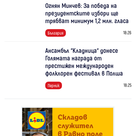
Огнян Минчев: За победа на
президентските избори ще
трябват минимум 1,2 млн. гласа
18:26
България
Ансамбъл “Кладница“ донесе
Голямата награда от
престижен международен
фолклорен фестивал в Полша
18:25
Перник