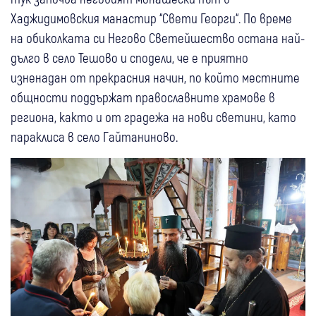
Хаджидимовския манастир “Свети Георги“. По време
на обиколката си Негово Светейшество остана най-
дълго в село Тешово и сподели, че е приятно
изненадан от прекрасния начин, по който местните
общности поддържат православните храмове в
региона, както и от градежа на нови светини, като
параклиса в село Гайтаниново.