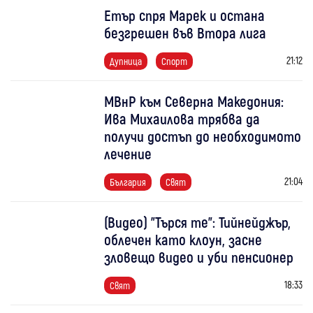
Етър спря Марек и остана
безгрешен във Втора лига
21:12
Дупница
Спорт
МВнР към Северна Македония:
Ива Михаилова трябва да
получи достъп до необходимото
лечение
21:04
България
Свят
(Видео) "Търся те": Тийнейджър,
облечен като клоун, засне
зловещо видео и уби пенсионер
18:33
Свят