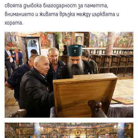
своята дълбока благодарност за паметта,
вниманието и живата връзка между църквата и
хората.