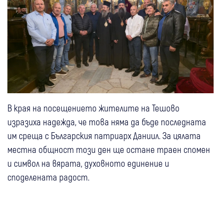
В края на посещението жителите на Тешово
изразиха надежда, че това няма да бъде последната
им среща с Българския патриарх Даниил. За цялата
местна общност този ден ще остане траен спомен
и символ на вярата, духовното единение и
споделената радост.