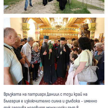
Връзката на патриарх Даниил с този край на
България е изключително силна и дълбока – именно
тук започва неговият монашески път в