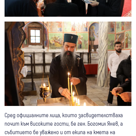
Сред официалните лица, които засвидетелстваха
почит към високите гости, бе ген. Богомил Янев, а
събитието бе уважено и от екипа на кмета на