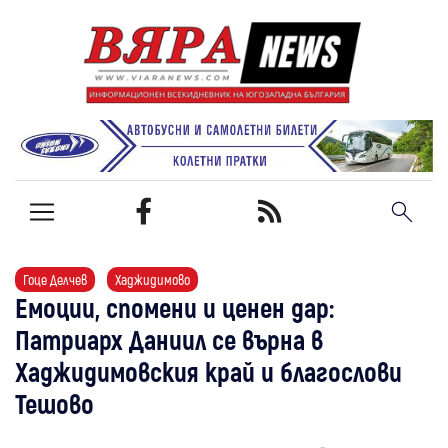
Гоце Делчев
Хаджидимово
Емоции, спомени и ценен дар:
Патриарх Даниил се върна в
Хаджидимовския край и благослови
Тешово