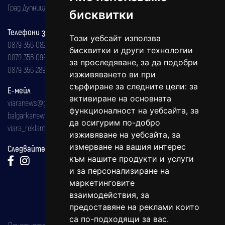
Град Дупница, ул.''Христо Ботев" 43
бисквитки
Телефони за реклама и абонаменти
Този уебсайт използва
0879 356 082
бисквитки и други технологии
0879 356 098
за проследяване, за да подобри
0879 356 289
изживяването ви при
сърфиране за следните цели:
за
Е-мейл
активиране на основната
viaranews@gmail.com
функционалност на уебсайта
,
за
balgarkanews@gmail.com
да осигурим по-добро
viara_reklama@mail.bg
изживяване на уебсайта
,
за
измерване на вашия интерес
Следвайте ни:
към нашите продукти и услуги
и за персонализиране на
маркетинговите
взаимодействия
,
за
предоставяне на реклами които
са по-подходящи за вас
.