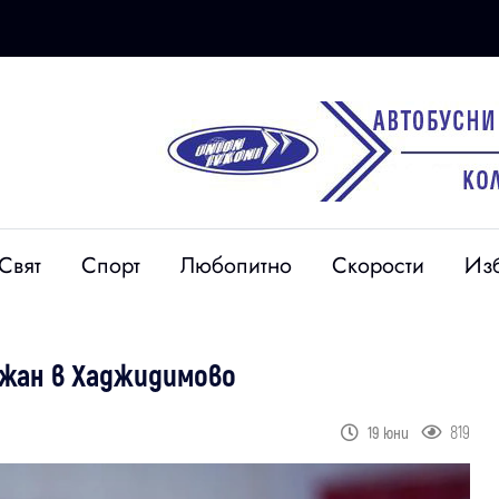
Свят
Спорт
Любопитно
Скорости
Из
ржан в Хаджидимово
819
19 юни