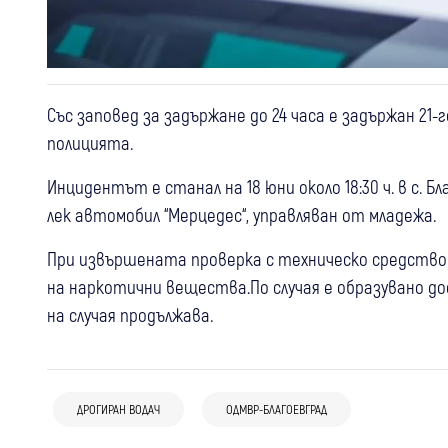
Със заповед за задържане до 24 часа е задържан 21
полицията.
Инцидентът е станал на 18 юни около 18:30 ч. в с. 
лек автомобил “Мерцедес“, управляван от младежа.
При извършената проверка с техническо средство 
на наркотични вещества.По случая е образувано д
на случая продължава.
07 авг
Благоевград
Крими
06 авг
Благоевград
Крими
Пиян и без книжка: 67-годишен
ДРОГИРАН ВОДАЧ
ОДМВР-БЛАГОЕВГРАД
05 авг
Банско
Крими
Откриха близо 300 грама канабис в
пострада с мотор край Катунци
МВнР с остра позиция след инцидента
къща в Петричко