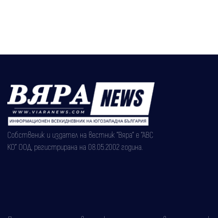
Собственик и издател на вестник "Вяра" е "АВС
КО" ООД, регистрирана на 08.05.2002 година.