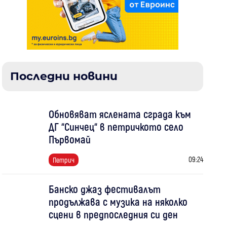
Последни новини
Обновяват яслената сграда към
ДГ “Синчец“ в петричкото село
Първомай
09:24
Петрич
Банско джаз фестивалът
продължава с музика на няколко
сцени в предпоследния си ден