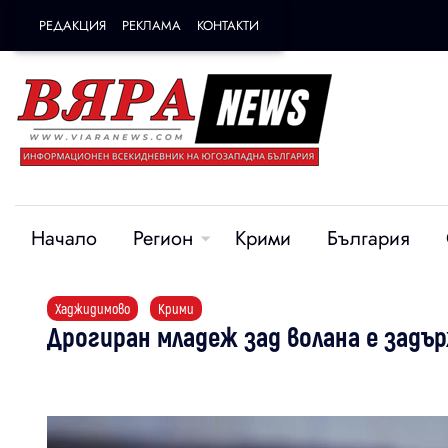
РЕДАКЦИЯ
РЕКЛАМА
КОНТАКТИ
Начало
Регион
Крими
България
Хаджидимово
Крими
Дрогиран младеж зад волана е задъ