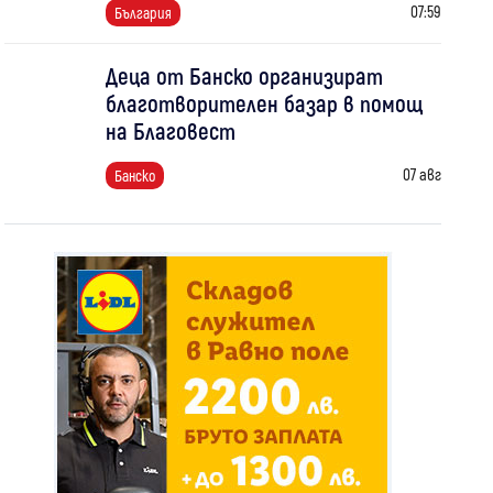
07:59
България
Деца от Банско организират
благотворителен базар в помощ
на Благовест
07 авг
Банско