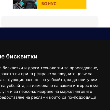
Е-мейл
Следвайте ни:
viaranews@gmail.com
balgarkanews@gmail.com
ме бисквитки
viara_reklama@mail.bg
а бисквитки и други технологии за проследяване,
ването ви при сърфиране за следните цели:
за
ата функционалност на уебсайта
,
за да осигурим
 на уебсайта
,
за измерване на вашия интерес към
луги и за персонализиране на маркетинговите
предоставяне на реклами които са по-подходящи