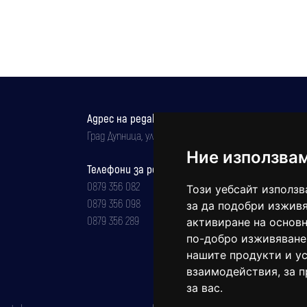
Адрес на редакцията
Град Дупница, ул.''Христо Ботев" 43
Ние използва
Телефони за реклама и абонаменти
0879 356 082
Този уебсайт използв
0879 356 098
за да подобри изживя
0879 356 289
активиране на основн
по-добро изживяване
нашите продукти и ус
взаимодействия
,
за 
за вас
.