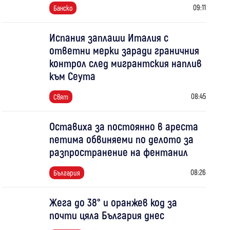
09:11
Банско
Испания заплаши Италия с
ответни мерки заради граничния
контрол след мигрантския наплив
към Сеута
08:45
Свят
Оставиха за постоянно в ареста
петима обвиняеми по делото за
разпространение на фентанил
08:26
България
Жега до 38° и оранжев код за
почти цяла България днес