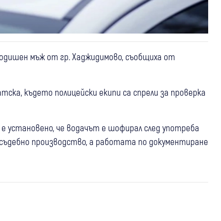
-годишен мъж от гр. Хаджидимово, съобщиха от
Блатска, където полицейски екипи са спрели за проверка
е установено, че водачът е шофирал след употреба
осъдебно производство, а работата по документиране
06 авг
Разлог
Крими
05 авг
Петрич
Сандански
Крими
06 авг
Благоевград
Крими
Задържаха двама мъже в Разлог след
Петрич и Сандански с мащабна акция
Шофьор блъсна 17-годишен младеж в
открит канабис в автомобила им
срещу канабиса: Открити са над
Благоевградско