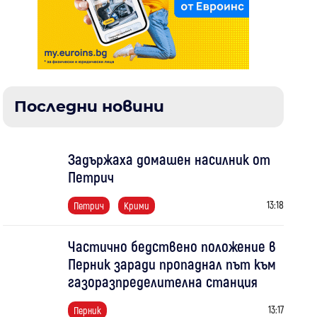
Последни новини
Задържаха домашен насилник от
Петрич
13:18
Петрич
Крими
Частично бедствено положение в
Перник заради пропаднал път към
газоразпределителна станция
13:17
Перник