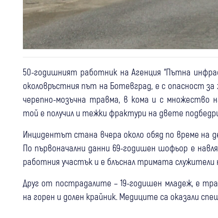
50-годишният работник на Агенция “Пътна инфр
околовръстния път на Ботевград, е с опасност за 
черепно-мозъчна травма, в кома и с множество 
той е получил и тежки фрактури на двете подбедр
Инцидентът стана вчера около обяд по време на 
По първоначални данни 69-годишен шофьор е навля
работния участък и е блъснал тримата служители 
Друг от пострадалите – 19-годишен младеж, е тр
на горен и долен крайник. Медиците са оказали сп