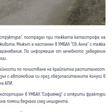
аструктура“, пострадал при тежката катастрофа на
живота. Мъжът е настанен в УМБАЛ “Св. Анна“ с тежка
наранявания. По информация от лечебното заведение
ици.
дейности по почистване на крайпътна растителност.
зъл с автомобила си през обезопасителните конуси в
на АПИ.
анспортиран в УМБАЛ “Софиямед“ с открити фрактури
ешна помощ веднага след инцидента.