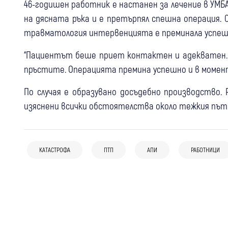
46-годишен работник е настанен за лечение в УМБА
на дясната ръка и е претърпял спешна операция. 
травматология интервенцията е преминала успешн
“Пациентът беше приет контактен и адекватен. 
пръстите. Операцията премина успешно и в момент
По случая е образувано досъдебно производство.
изяснени всички обстоятелства около тежкия път
11:41
Кюстендил
Крими
06 авг
България
Удар пред кръгово в Кюстендил: 76-
05 авг
България
На АМ “Тракия“: Отвориха платното
годишен шофьор е в болница след
КАТАСТРОФА
ПТП
АПИ
РАБОТНИЦИ
19-годишна шофьорка катастрофира,
към София, но към Бургас чакането
катастрофа
докато ползвала телефон, брат ѝ е с
стига 3 часа
опасност за живота