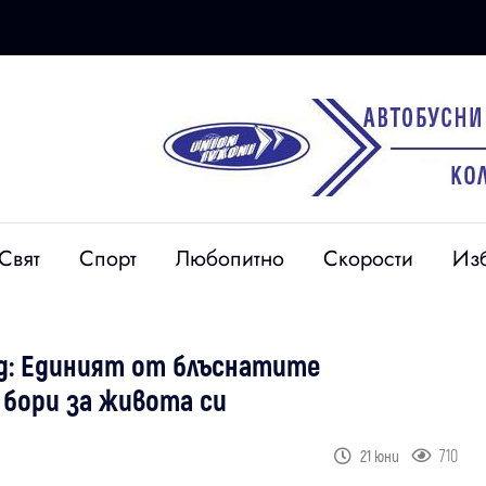
Свят
Спорт
Любопитно
Скорости
Из
д: Единият от блъснатите
 бори за живота си
710
21 юни