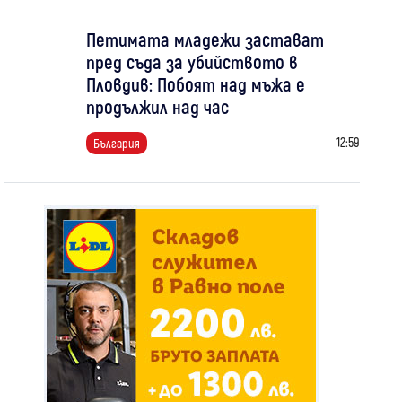
Петимата младежи застават
пред съда за убийството в
Пловдив: Побоят над мъжа е
продължил над час
12:59
България