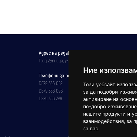
Адрес на редакцията
Град Дупница, ул.''Христо Ботев" 43
Ние използва
Телефони за реклама и абонаменти
0879 356 082
Този уебсайт използв
0879 356 098
за да подобри изживя
0879 356 289
активиране на основн
по-добро изживяване
нашите продукти и ус
взаимодействия
,
за 
за вас
.