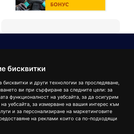
Е-мейл
Следвайте ни:
viaranews@gmail.com
balgarkanews@gmail.com
ме бисквитки
viara_reklama@mail.bg
а бисквитки и други технологии за проследяване,
ването ви при сърфиране за следните цели:
за
ата функционалност на уебсайта
,
за да осигурим
 на уебсайта
,
за измерване на вашия интерес към
луги и за персонализиране на маркетинговите
предоставяне на реклами които са по-подходящи