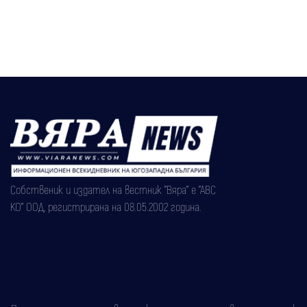
Собственик и издател на вестник "Вяра" е "АВС
КО" ООД, регистрирана на 08.05.2002 година.