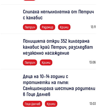
Спипаха непълнолетна от Петрич
с канабис
13:11
Петрич
Радомир
Крими
Полицията откри 352 килограма
канабис край Петрич, разследват
незаконно насаждение
13:06
Петрич
Крими
Деца на 10–14 години с
тротинетки на пътя:
Санкционираха шестима родители
в Гоце Делчев
13:03
Гоце Делчев
Крими