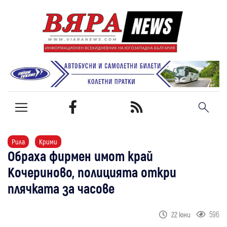
Рила
Крими
Обраха фирмен имот край
Кочериново, полицията откри
плячката за часове
596
22 юни