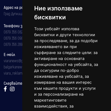
Адрес на редакцията
Ние използваме
Град Дупница, ул.''Христо Ботев" 43
бисквитки
Телефони за реклама и абонаменти
Този уебсайт използва
0879 356 082
бисквитки и други технологии
0879 356 098
за проследяване, за да подобри
0879 356 289
изживяването ви при
сърфиране за следните цели:
за
Е-мейл
активиране на основната
viaranews@gmail.com
функционалност на уебсайта
,
за
balgarkanews@gmail.com
да осигурим по-добро
viara_reklama@mail.bg
изживяване на уебсайта
,
за
измерване на вашия интерес
Следвайте ни:
към нашите продукти и услуги
и за персонализиране на
маркетинговите
взаимодействия
,
за