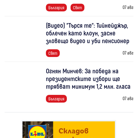
07 авг
България
Свят
(Видео) "Търся те": Тийнейджър,
облечен като клоун, засне
зловещо видео и уби пенсионер
07 авг
Свят
Огнян Минчев: За победа на
президентските избори ще
трябват минимум 1,2 млн. гласа
07 авг
България