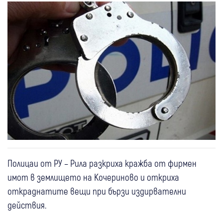
Полицаи от РУ – Рила разкриха кражба от фирмен
имот в землището на Кочериново и откриха
откраднатите вещи при бързи издирвателни
действия.