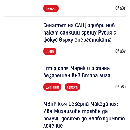
07 авг
Банско
Сенатът на САЩ одобри нов
пакет санкции срещу Русия с
фокус върху енергетиката
07 авг
Свят
Етър спря Марек и остана
безгрешен във Втора лига
07 авг
Дупница
Спорт
МВнР към Северна Македония:
Ива Михаилова трябва да
получи достъп до необходимото
лечение