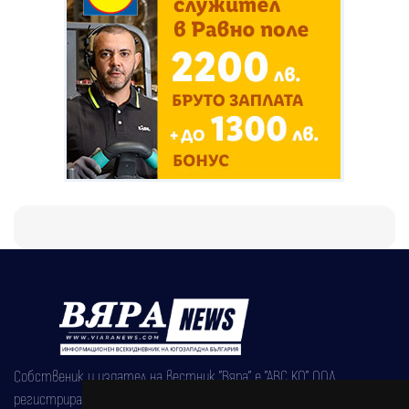
Собственик и издател на вестник "Вяра" е "АВС КО" ООД,
регистрирана на 08.05.2002 година.