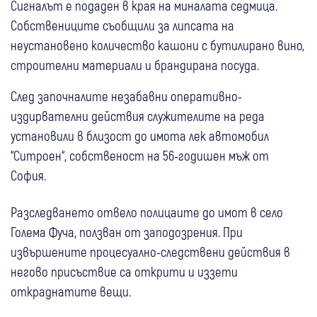
Сигналът е подаден в края на миналата седмица.
Собствениците съобщили за липсата на
неустановено количество кашони с бутилирано вино,
строителни материали и брандирана посуда.
След започналите незабавни оперативно-
издирвателни действия служителите на реда
установили в близост до имота лек автомобил
“Ситроен“, собственост на 56-годишен мъж от
София.
Разследването отвело полицаите до имот в село
Голема Фуча, ползван от заподозрения. При
извършените процесуално-следствени действия в
негово присъствие са открити и иззети
откраднатите вещи.