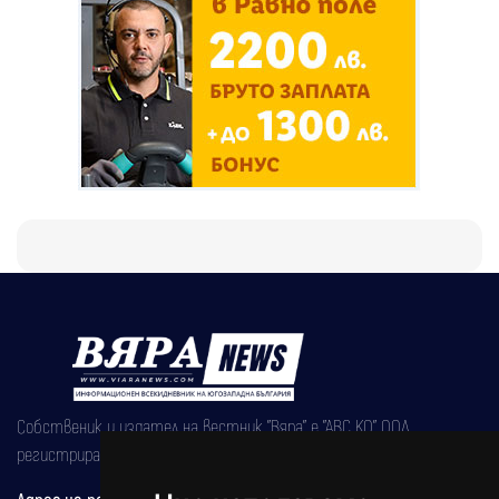
Собственик и издател на вестник "Вяра" е "АВС КО" ООД,
регистрирана на 08.05.2002 година.