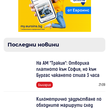
Последни новини
На АМ “Тракия“: Отвориха
платното към София, но към
Бургас чакането стига 3 часа
21:09
България
Километрично задръстване по
обходните маршрути след