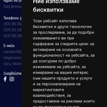
Ние използваме
Адрес на редакцията
Град Дупница, ул.''Христо Ботев" 43
бисквитки
Телефони за реклама и абонаменти
Този уебсайт използва
0879 356 082
бисквитки и други технологии
0879 356 098
за проследяване, за да подобри
0879 356 289
изживяването ви при
сърфиране за следните цели:
за
Е-мейл
активиране на основната
viaranews@gmail.com
функционалност на уебсайта
,
за
balgarkanews@gmail.com
да осигурим по-добро
viara_reklama@mail.bg
изживяване на уебсайта
,
за
измерване на вашия интерес
Следвайте ни:
към нашите продукти и услуги
и за персонализиране на
маркетинговите
взаимодействия
,
за
предоставяне на реклами които
са по-подходящи за вас
.