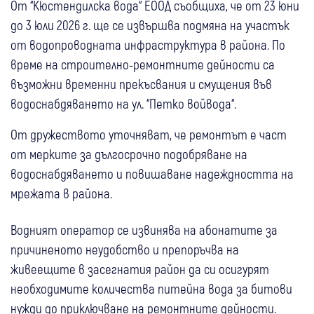
От “Кюстендилска вода“ ЕООД съобщиха, че от 23 юни
до 3 юли 2026 г. ще се извършва подмяна на участък
от водопроводната инфраструктура в района. По
време на строително-ремонтните дейности са
възможни временни прекъсвания и смущения във
водоснабдяването на ул. “Петко войвода“.
От дружеството уточняват, че ремонтът е част
от мерките за дългосрочно подобряване на
водоснабдяването и повишаване надеждността на
мрежата в района.
Водният оператор се извинява на абонатите за
причиненото неудобство и препоръчва на
живеещите в засегнатия район да си осигурят
необходимите количества питейна вода за битови
нужди до приключване на ремонтните дейности.