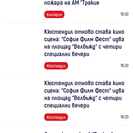
пожара на АМ "Тракия
19:50
България
Кюстендил отново става кино
сцена: “София Филм Фест“ идва
на площад “Велбъжд“ с четири
специални вечери
18:20
Кюстендил
Кюстендил отново става кино
сцена: “София Филм Фест“ идва
на площад “Велбъжд“ с четири
специални вечери
18:20
Кюстендил