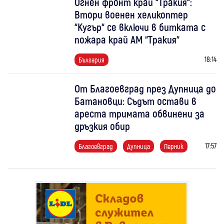
Огнен фронт край “Тракия“:
Втори военен хеликоптер
“Кугър“ се включи в битката с
пожара край АМ “Тракия“
18:14
България
От Благоевград през Дупница до
Батановци: Съдът остави в
ареста тримата обвинени за
дръзкия обир
17:57
Благоевград
Дупница
Перник