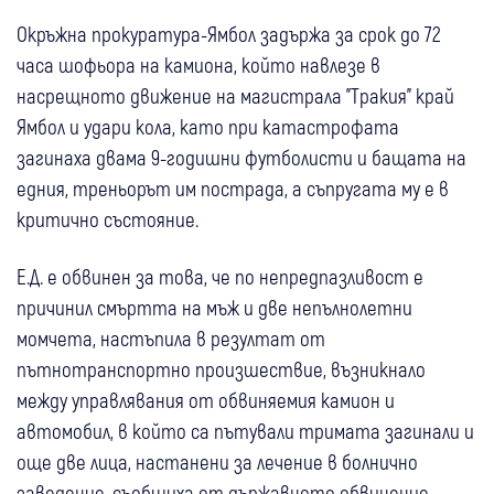
Окръжна прокуратура-Ямбол задържа за срок до 72
часа шофьора на камиона, който навлезе в
насрещното движение на магистрала "Тракия" край
Ямбол и удари кола, като при катастрофата
загинаха двама 9-годишни футболисти и бащата на
едния, треньорът им пострада, а съпругата му е в
критично състояние.
Е.Д. е обвинен за това, че по непредпазливост е
причинил смъртта на мъж и две непълнолетни
момчета, настъпила в резултат от
пътнотранспортно произшествие, възникнало
между управлявания от обвиняемия камион и
автомобил, в който са пътували тримата загинали и
още две лица, настанени за лечение в болнично
заведение, съобщиха от държавното обвинение.