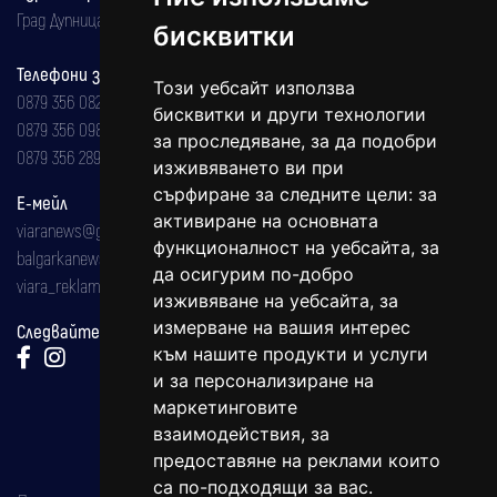
Град Дупница, ул.''Христо Ботев" 43
бисквитки
Телефони за реклама и абонаменти
Този уебсайт използва
0879 356 082
бисквитки и други технологии
0879 356 098
за проследяване, за да подобри
0879 356 289
изживяването ви при
сърфиране за следните цели:
за
Е-мейл
активиране на основната
viaranews@gmail.com
функционалност на уебсайта
,
за
balgarkanews@gmail.com
да осигурим по-добро
viara_reklama@mail.bg
изживяване на уебсайта
,
за
измерване на вашия интерес
Следвайте ни:
към нашите продукти и услуги
и за персонализиране на
маркетинговите
взаимодействия
,
за
предоставяне на реклами които
са по-подходящи за вас
.