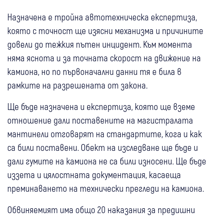
Назначена е тройна автотехническа експертиза,
която с точност ще изясни механизма и причините
довели до тежкия пътен инцидент. Към момента
няма яснота и за точната скорост на движение на
камиона, но по първоначални данни тя е била в
рамките на разрешената от закона.
Ще бъде назначена и експертиза, която ще вземе
отношение дали поставените на магистралата
мантинели отговарят на стандартите, кога и как
са били поставени. Обект на изследване ще бъде и
дали гумите на камиона не са били износени. Ще бъде
иззета и цялостната документация, касаеща
преминаването на технически прегледи на камиона.
Обвиняемият има общо 20 наказания за предишни