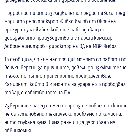
Подробности от разследването предоставиха пред
медиите днес прокурор Живко Илиев от Окръжна
прокуратура-Ямбол, който е наблюдаващ по
досъдебното производство и старши комисар
Добрин Димитров - директор на ОД на МВР-Ямбол.
Те съобщиха, че към настоящия момент се работи по
всички версии за причините, довели до изключително
тежкото пътнотранспортно произшествие.
Камионът, който в момента на удара не е превозвал
товар, е собственост на Е.Д.
Извършен е оглед на местопроизшествие, при който
не са установени технически проблеми по камиона,
нито спукана гума. Няма данни и за заспиване на
обвиняемия.