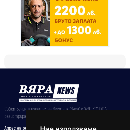
Собственик и издател на вестник "Вяра" е "АВС КО" ООД,
регистрирана на 08.05.2002 година.
Адрес на редакцията
Ние използваме