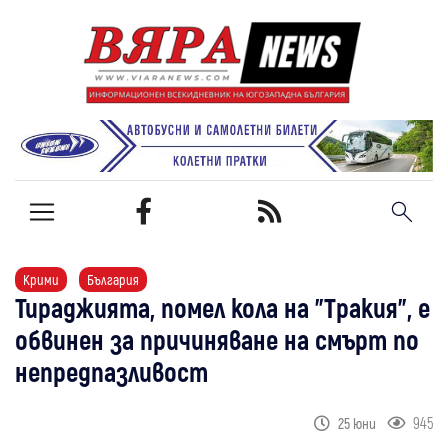
Крими
България
Тираджията, помел кола на "Тракия", е
обвинен за причиняване на смърт по
непредпазливост
945
25 юни