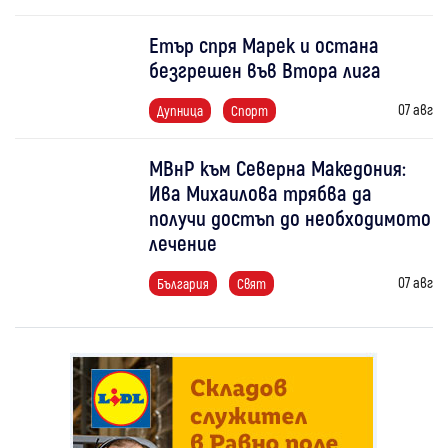
Етър спря Марек и остана
безгрешен във Втора лига
07 авг
Дупница
Спорт
МВнР към Северна Македония:
Ива Михаилова трябва да
получи достъп до необходимото
лечение
07 авг
България
Свят