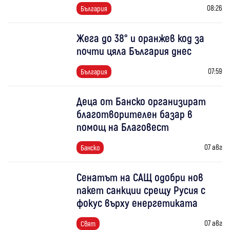
08:26
България
Жега до 38° и оранжев код за
почти цяла България днес
07:59
България
Деца от Банско организират
благотворителен базар в
помощ на Благовест
07 авг
Банско
Сенатът на САЩ одобри нов
пакет санкции срещу Русия с
фокус върху енергетиката
07 авг
Свят