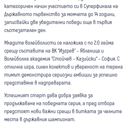
категоричен начин участието си в Суперфинала на
Държавното първенство за момчета до 14 години,
записвайки две убедителни победи още в първия
състезателен ден.
Младите волейболисти се наложиха с по 2:0 гейма
срещу съставите на ВК “Изгрев“ – Ябланица и
Волейболна академия “Стойчев – Казийски“ – София. С
отлична игра, силен колектив и увереност на терена
тимът демонстрира сериозни амбиции за успешно
представяне в надпреварата.
Успешният старт дава добра заявка за
продължаване на победната серия, а пред отбора
предстоят нови важни срещи в битката за челните
места в държавния шампионат.