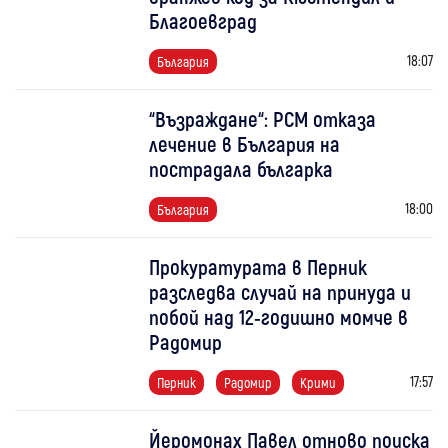
Благоевград
18:07
България
“Възраждане“: РСМ отказа
лечение в България на
пострадала българка
18:00
България
Прокуратурата в Перник
разследва случай на принуда и
побой над 12-годишно момче в
Радомир
17:57
Перник
Радомир
Крими
Йеромонах Павел отново поиска