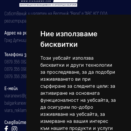
Собственик и издател на вестник "Вяра" е "АВС КО" ООД,
регистрирана на 08.05.2002 година.
Ние използваме
Адрес на редакцията
Град Дупница, ул.''Христо Ботев" 43
бисквитки
Телефони за реклама и абонаменти
Този уебсайт използва
0879 356 082
бисквитки и други технологии
0879 356 098
за проследяване, за да подобри
0879 356 289
изживяването ви при
сърфиране за следните цели:
за
Е-мейл
активиране на основната
viaranews@gmail.com
функционалност на уебсайта
,
за
balgarkanews@gmail.com
да осигурим по-добро
viara_reklama@mail.bg
изживяване на уебсайта
,
за
измерване на вашия интерес
Следвайте ни:
към нашите продукти и услуги