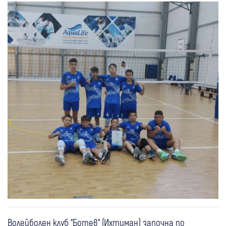
Волейболен клуб “Ботев“ (Ихтиман) започна по