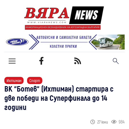
Ихтиман
Спорт
ВК “Ботев“ (Ихтиман) стартира с
две победи на Суперфинала до 14
години
984
27 юни