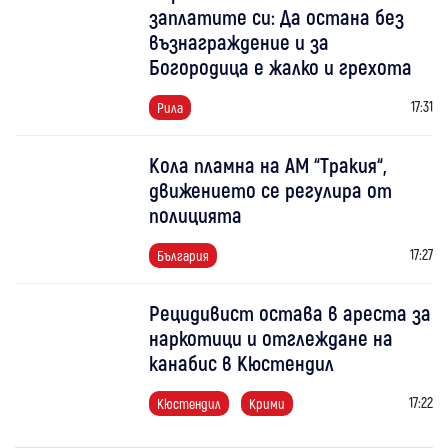
заплатите си: Да остана без
възнаграждение и за
Богородица е жалко и грехота
17:31
Рила
Кола пламна на АМ “Тракия“,
движението се регулира от
полицията
17:27
България
Рецидивист остава в ареста за
наркотици и отглеждане на
канабис в Кюстендил
17:22
Кюстендил
Крими