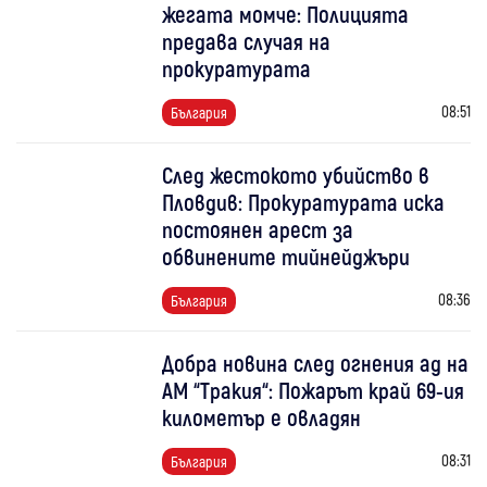
жегата момче: Полицията
предава случая на
прокуратурата
08:51
България
След жестокото убийство в
Пловдив: Прокуратурата иска
постоянен арест за
обвинените тийнейджъри
08:36
България
Добра новина след огнения ад на
АМ “Тракия“: Пожарът край 69-ия
километър е овладян
08:31
България