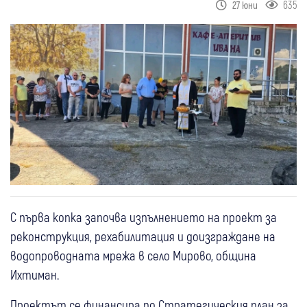
635
27 юни
С първа копка започва изпълнението на проект за
реконструкция, рехабилитация и доизграждане на
водопроводната мрежа в село Мирово, община
Ихтиман.
Проектът се финансира по Стратегическия план за