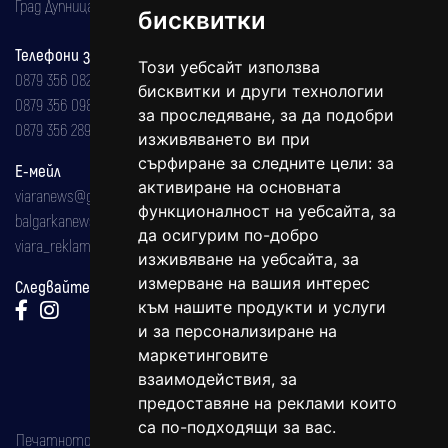
Град Дупница, ул.''Христо Ботев" 43
бисквитки
Телефони за реклама и абонаменти
Този уебсайт използва
0879 356 082
бисквитки и други технологии
0879 356 098
за проследяване, за да подобри
0879 356 289
изживяването ви при
сърфиране за следните цели:
за
Е-мейл
активиране на основната
viaranews@gmail.com
функционалност на уебсайта
,
за
balgarkanews@gmail.com
да осигурим по-добро
viara_reklama@mail.bg
изживяване на уебсайта
,
за
измерване на вашия интерес
Следвайте ни:
към нашите продукти и услуги
и за персонализиране на
маркетинговите
взаимодействия
,
за
предоставяне на реклами които
са по-подходящи за вас
.
Печатното издание на вестника е регистрирано в националния