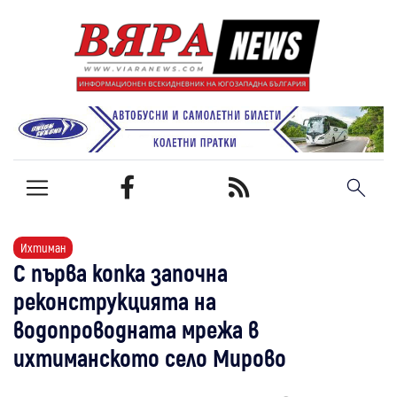
Ихтиман
С първа копка започна
реконструкцията на
водопроводната мрежа в
ихтиманското село Мирово