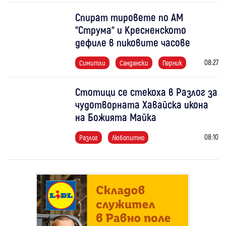
Спират тировете по АМ
“Струма“ и Кресненското
дефиле в пиковите часове
08:27
Симитли
Сандански
Перник
Стотици се стекоха в Разлог за
чудотворната Хавайска икона
на Божията Майка
08:10
Разлог
Любопитно