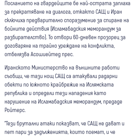
Посланието на гвардейците бе най-острата заплаха
за прекратяване на диалога, откакто САЩ и Иран
сключиха предварително споразумение за спиране на
бойните действия (Исламабадския меморандум за
разбирателство). То отвори 60-дневен прозорец за
договаряне на трайно уреждане на конфликта,
отбелязва Асошиейтед прес.
Иранското Министерство на външните работи
съобщи, че тази нощ САЩ са атакували радарни
обекти по южното крайбрежие на Ислямската
република и определи тези нападения като
нарушение на Исламабадския меморандум, предаде
Ройтерс.
"Тези брутални атаки показват, че САЩ не дават и
пет пари за задълженията, които поемат, и че