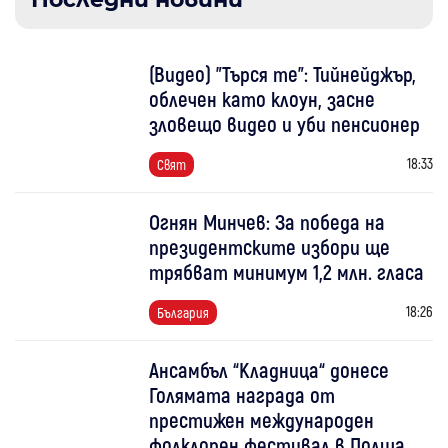
(Видео) "Търся те": Тийнейджър,
облечен като клоун, засне
зловещо видео и уби пенсионер
18:33
Свят
Огнян Минчев: За победа на
президентските избори ще
трябват минимум 1,2 млн. гласа
18:26
България
Ансамбъл “Кладница“ донесе
Голямата награда от
престижен международен
фолклорен фестивал в Полша