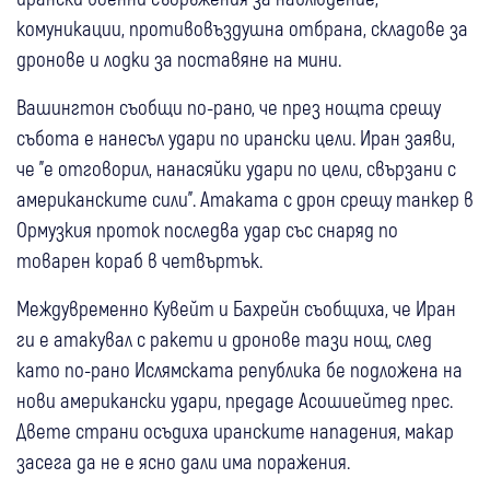
комуникации, противовъздушна отбрана, складове за
дронове и лодки за поставяне на мини.
Вашингтон съобщи по-рано, че през нощта срещу
събота е нанесъл удари по ирански цели. Иран заяви,
че "е отговорил, нанасяйки удари по цели, свързани с
американските сили". Атаката с дрон срещу танкер в
Ормузкия проток последва удар със снаряд по
товарен кораб в четвъртък.
Междувременно Кувейт и Бахрейн съобщиха, че Иран
ги е атакувал с ракети и дронове тази нощ, след
като по-рано Ислямската република бе подложена на
нови американски удари, предаде Асошиейтед прес.
Двете страни осъдиха иранските нападения, макар
засега да не е ясно дали има поражения.