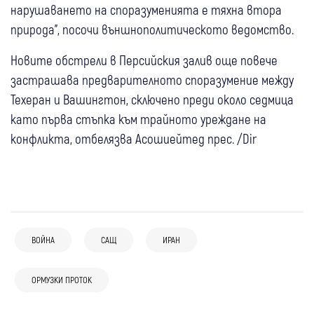
нарушаването на споразуменията е тяхна втора
природа", посочи външнополитическото ведомство.
Новите обстрели в Персийския залив още повече
застрашава предварителното споразумение между
Техеран и Вашингтон, сключено преди около седмица
като първа стъпка към трайното уреждане на
конфликта, отбелязва Асошиейтед прес. /Dir
18:33
Свят
ВОЙНА
САЩ
ИРАН
(Видео) "Търся те": Тийнейджър, облечен
06 авг
Свят
като клоун, засне зловещо видео и уби
06 авг
Свят
ОРМУЗКИ ПРОТОК
06 авг
Свят
Украйна удари две руски рафинерии,
пенсионер
05 авг
Свят
Танкер съобщи за две експлозии край
Иран: Сделката за Ормузкия проток е в
Москва обяви, че е свалила 605 дрона
05 авг
Свят