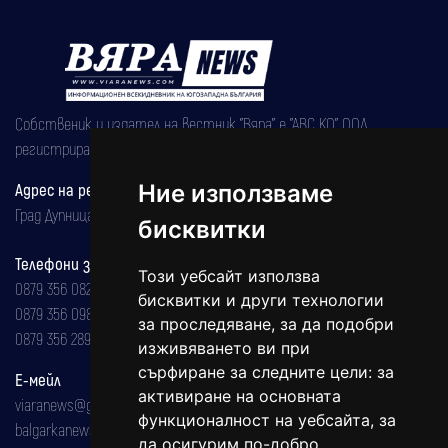
Собственик и издател на вестник "Вяра" е "АВС КО" ООД,
регистрирана на 08.05.2002 година.
Ние използваме
Адрес на редакцията
Град Дупница, ул.''Христо Ботев" 43
бисквитки
Телефони за реклама и абонаменти
Този уебсайт използва
0879 356 082
бисквитки и други технологии
0879 356 098
за проследяване, за да подобри
0879 356 289
изживяването ви при
сърфиране за следните цели:
за
Е-мейл
активиране на основната
viaranews@gmail.com
функционалност на уебсайта
,
за
balgarkanews@gmail.com
да осигурим по-добро