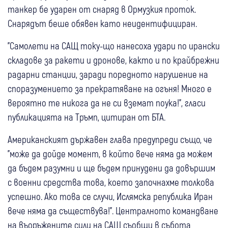
танкер бе ударен от снаряд в Ормузкия проток.
Снарядът беше обявен като неидентифициран.
"Самолети на САЩ току-що нанесоха удари по ирански
складове за ракети и дронове, както и по крайбрежни
радарни станции, заради поредното нарушение на
споразумението за прекратяване на огъня! Много е
вероятно те никога да не си вземат поука!", гласи
публикацията на Тръмп, цитиран от БТА.
Американският държавен глава предупреди също, че
"може да дойде момент, в който вече няма да можем
да бъдем разумни и ще бъдем принудени да довършим
с военни средства това, което започнахме толкова
успешно. Ако това се случи, Ислямска република Иран
вече няма да съществува!". Централното командване
на въоръжените сили на САЩ съобщи в събота