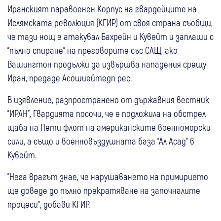
Иранският паравоенен Корпус на гвардейците на
Ислямската революция (КГИР) от своя страна съобщи,
че тази нощ е атакувал Бахрейн и Кувейт и заплаши с
"пълно спиране" на преговорите със САЩ, ако
Вашингтон продължи да извършва нападения срещу
Иран, предаде Асошиейтедп рес.
В изявление, разпространено от държавния вестник
"ИРАН", Гвардията посочи, че е подложила на обстрел
щаба на Пети флот на американските военноморски
сили, а също и военновъздушната база "Ал Асад" в
Кувейт.
"Нега врагът знае, че нарушаването на примирието
ще доведе до пълно прекратяване на започналите
процеси", добави КГИР.