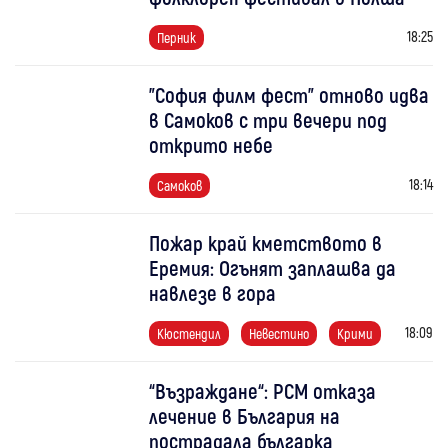
18:25
Перник
"София филм фест" отново идва
в Самоков с три вечери под
открито небе
18:14
Самоков
Пожар край кметството в
Еремия: Огънят заплашва да
навлезе в гора
18:09
Кюстендил
Невестино
Крими
“Възраждане“: РСМ отказа
лечение в България на
пострадала българка