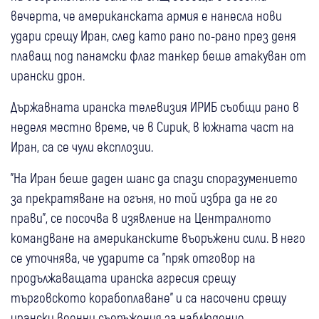
вечерта, че американската армия е нанесла нови
удари срещу Иран, след като рано по-рано през деня
плаващ под панамски флаг танкер беше атакуван от
ирански дрон.
Държавната иранска телевизия ИРИБ съобщи рано в
неделя местно време, че в Сирик, в южната част на
Иран, са се чули експлозии.
"На Иран беше даден шанс да спази споразумението
за прекратяване на огъня, но той избра да не го
прави", се посочва в изявление на Централното
командване на американските въоръжени сили. В него
се уточнява, че ударите са "пряк отговор на
продължаващата иранска агресия срещу
търговското корабоплаване" и са насочени срещу
ирански военни съоръжения за наблюдение,