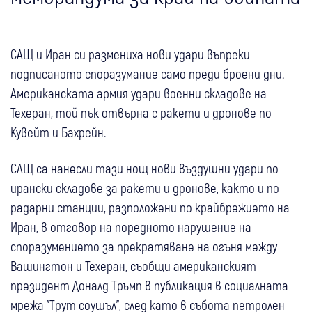
САЩ и Иран си размениха нови удари въпреки
подписаното споразумание само преди броени дни.
Американската армия удари военни складове на
Техеран, той пък отвърна с ракети и дронове по
Кувейт и Бахрейн.
САЩ са нанесли тази нощ нови въздушни удари по
ирански складове за ракети и дронове, както и по
радарни станции, разположени по крайбрежието на
Иран, в отговор на поредното нарушение на
споразумението за прекратяване на огъня между
Вашингтон и Техеран, съобщи американският
президент Доналд Тръмп в публикация в социалната
мрежа "Трут соушъл", след като в събота петролен