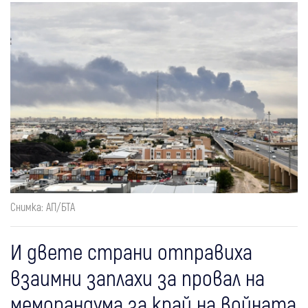
Снимка: АП/БТА
И двете страни отправиха
взаимни заплахи за провал на
меморандума за край на войната