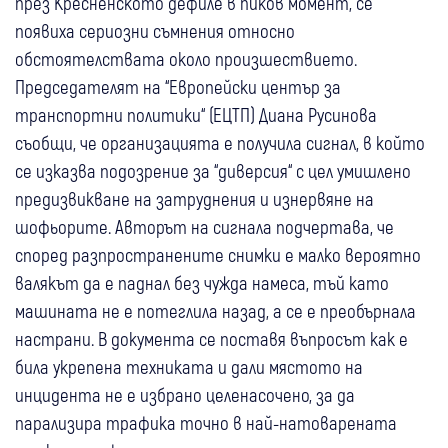
през Кресненското дефиле в пиков момент, се
появиха сериозни съмнения относно
обстоятелствата около произшествието.
Председателят на “Европейски център за
транспортни политики“ (ЕЦТП) Диана Русинова
съобщи, че организацията е получила сигнал, в който
се изказва подозрение за “диверсия“ с цел умишлено
предизвикване на затруднения и изнервяне на
шофьорите. Авторът на сигнала подчертава, че
според разпространените снимки е малко вероятно
валякът да е паднал без чужда намеса, тъй като
машината не е потеглила назад, а се е преобърнала
настрани. В документа се поставя въпросът как е
била укрепена техниката и дали мястото на
инцидента не е избрано целенасочено, за да
парализира трафика точно в най-натоварената