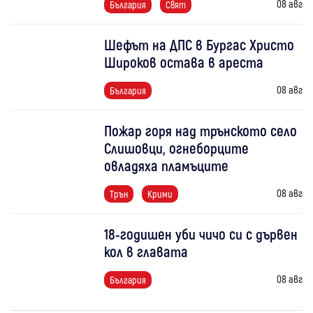
08 авг
България
Свят
Шефът на ДПС в Бургас Христо
Широков остава в ареста
08 авг
България
Пожар горя над трънското село
Слишовци, огнеборците
овладяха пламъците
08 авг
Трън
Крими
18-годишен уби чичо си с дървен
кол в главата
08 авг
България