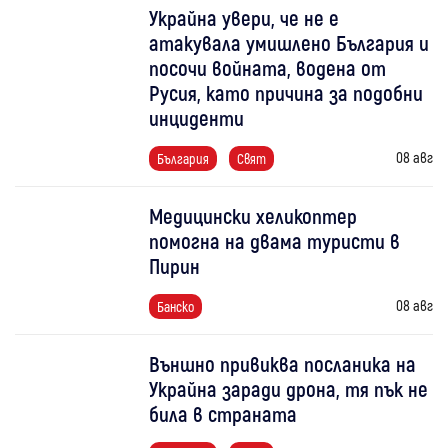
Украйна увери, че не е
атакувала умишлено България и
посочи войната, водена от
Русия, като причина за подобни
инциденти
08 авг
България
Свят
Медицински хеликоптер
помогна на двама туристи в
Пирин
08 авг
Банско
Външно привиква посланика на
Украйна заради дрона, тя пък не
била в страната