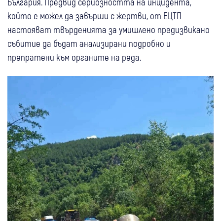
България. Предвид сериозността на инцидента,
който е можел да завърши с жертви, от ЕЦТП
настояват твърденията за умишлено предизвикано
събитие да бъдат анализирани подробно и
препратени към органите на реда.