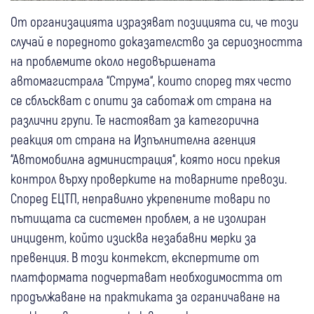
От организацията изразяват позицията си, че този
случай е поредното доказателство за сериозността
на проблемите около недовършената
автомагистрала “Струма“, които според тях често
се сблъскват с опити за саботаж от страна на
различни групи. Те настояват за категорична
реакция от страна на Изпълнителна агенция
“Автомобилна администрация“, която носи прекия
контрол върху проверките на товарните превози.
Според ЕЦТП, неправилно укрепените товари по
пътищата са системен проблем, а не изолиран
инцидент, който изисква незабавни мерки за
превенция. В този контекст, експертите от
платформата подчертават необходимостта от
продължаване на практиката за ограничаване на