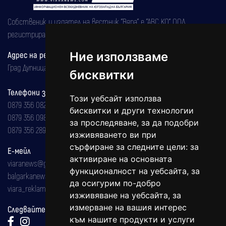
Собственик и издател на вестник "Вяра" е "АВС КО" ООД,
регистрирана на 08.05.2002 година.
Ние използваме
Адрес на редакцията
Град Дупница, ул.''Христо Ботев" 43
бисквитки
Телефони за реклама и абонаменти
Този уебсайт използва
0879 356 082
бисквитки и други технологии
0879 356 098
за проследяване, за да подобри
0879 356 289
изживяването ви при
сърфиране за следните цели:
за
Е-мейл
активиране на основната
viaranews@gmail.com
функционалност на уебсайта
,
за
balgarkanews@gmail.com
да осигурим по-добро
viara_reklama@mail.bg
изживяване на уебсайта
,
за
измерване на вашия интерес
Следвайте ни:
към нашите продукти и услуги