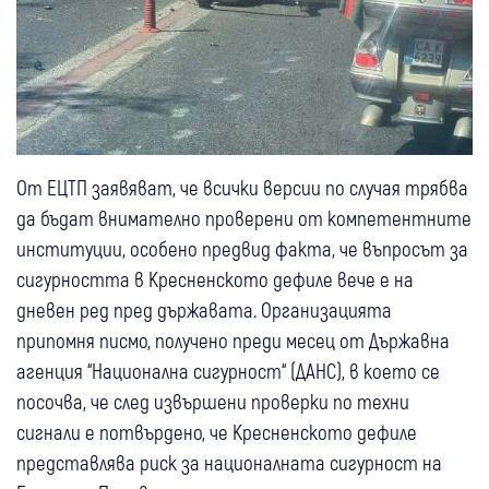
От ЕЦТП заявяват, че всички версии по случая трябва
да бъдат внимателно проверени от компетентните
институции, особено предвид факта, че въпросът за
сигурността в Кресненското дефиле вече е на
дневен ред пред държавата. Организацията
припомня писмо, получено преди месец от Държавна
агенция “Национална сигурност“ (ДАНС), в което се
посочва, че след извършени проверки по техни
сигнали е потвърдено, че Кресненското дефиле
представлява риск за националната сигурност на