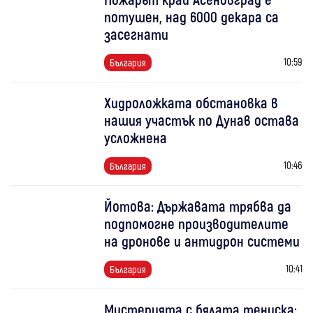
потушен, над 6000 декара са
засегнати
10:59
България
Хидроложката обстановка в
нашия участък по Дунав остава
усложнена
10:46
България
Йотова: Държавата трябва да
подпомогне производителите
на дронове и антидрон системи
10:41
България
Мистерията с бялата тениска: