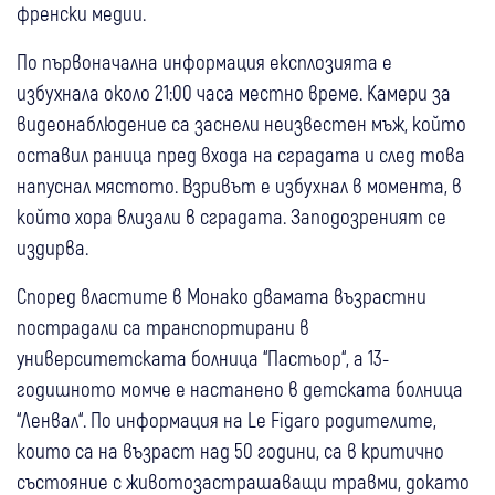
френски медии.
По първоначална информация експлозията е
избухнала около 21:00 часа местно време. Камери за
видеонаблюдение са заснели неизвестен мъж, който
оставил раница пред входа на сградата и след това
напуснал мястото. Взривът е избухнал в момента, в
който хора влизали в сградата. Заподозреният се
издирва.
Според властите в Монако двамата възрастни
пострадали са транспортирани в
университетската болница “Пастьор“, а 13-
годишното момче е настанено в детската болница
“Ленвал“. По информация на Le Figaro родителите,
които са на възраст над 50 години, са в критично
състояние с животозастрашаващи травми, докато