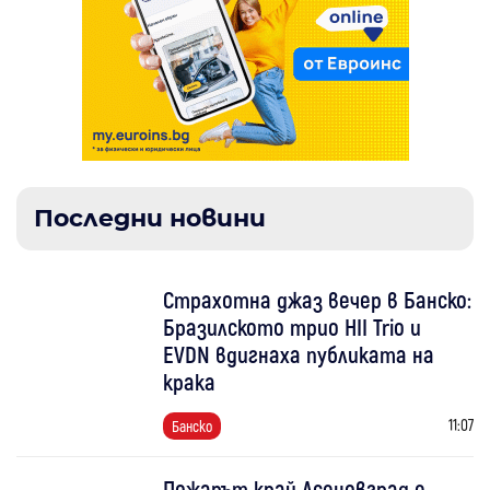
Последни новини
Страхотна джаз вечер в Банско:
Бразилското трио HII Trio и
EVDN вдигнаха публиката на
крака
11:07
Банско
Пожарът край Асеновград е