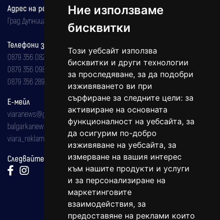
Ние използваме
Адрес на редакцията
Град Дупница, ул.''Христо Ботев" 43
бисквитки
Телефони за реклама и абонаменти
Този уебсайт използва
0879 356 082
бисквитки и други технологии
0879 356 098
за проследяване, за да подобри
0879 356 289
изживяването ви при
сърфиране за следните цели:
за
Е-мейл
активиране на основната
viaranews@gmail.com
функционалност на уебсайта
,
за
balgarkanews@gmail.com
да осигурим по-добро
viara_reklama@mail.bg
изживяване на уебсайта
,
за
измерване на вашия интерес
Следвайте ни:
към нашите продукти и услуги
и за персонализиране на
маркетинговите
взаимодействия
,
за
предоставяне на реклами които