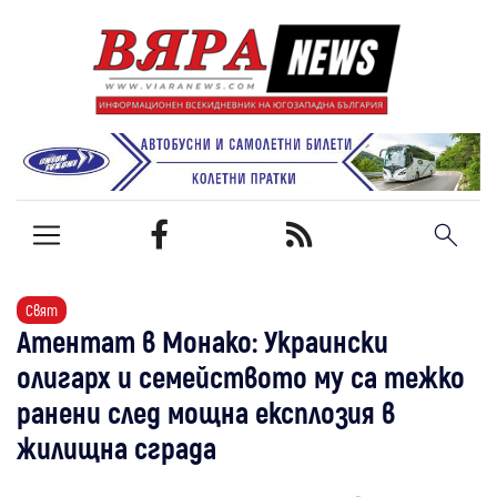
Свят
Атентат в Монако: Украински
олигарх и семейството му са тежко
ранени след мощна експлозия в
жилищна сграда