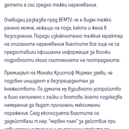
детето е със средно тежки наранявания.
Очевидец разказва пред BFMTV, че е видял тежко
ранено момче, лежащо на пода, както и жена в
безсъзнание. Поради изключително тежкия характер
на описаните наранявания властите все още не са
предоставили официална информация за всички
подробности около състоянието на пострадалите.
Премиерът на Монако Кристоф Мирман заяви, че
подобен инцидент е безпрецедентен за
княжеството. По думите му взривното устройство
е било напълнено с гайки и болтове, което подсказва
намерение да бъдат причинени максимални
поражения. След експлозията властите са
задействали т.нар. “червен план“ за действие при
извънредни ситуации и са засилили мерките за