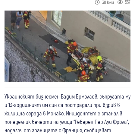
557
30 юни
Украинският бизнесмен Вадим Ермолаев, съпругата му
и 13-годишният им син са пострадали при взрив в
жилищна сграда в Монако. Инцидентът е станал в
понеделник вечерта на улица “Реверен Пер Луи Фрола“,
недалеч от границата с Франция, съобщават