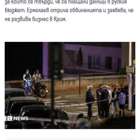
за които се твърди, че са плащали данъци в руския
бюджет. Ермолаев отрича обвиненията и заявява, че
не развива бизнес в Крим.