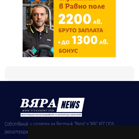
Собственик и издател на вестник "Вяра" е "АВС КО" ООД,
регистрирана на 08.05.2002 година.