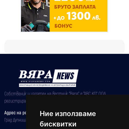
Собственик и издател на вестник "Вяра" е "АВС КО" ООД,
регистрирана на 08.05.2002 година.
Адрес на редакцията
Ние използваме
Град Дупница, ул.''Христо Ботев" 43
бисквитки