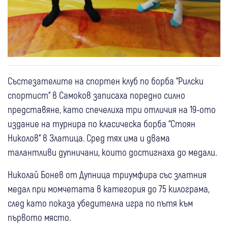
Състезателите на спортен клуб по борба “Рилски
спортист“ в Самоков записаха поредно силно
представяне, като спечелиха три отличия на 19-ото
издание на турнира по класическа борба “Стоян
Николов“ в Златица. Сред тях има и двама
талантливи дупничани, които достигнаха до медали.
Николай Бонев от Дупница триумфира със златния
медал при момчетата в категория до 75 килограма,
след като показа убедителна игра по пътя към
първото място.