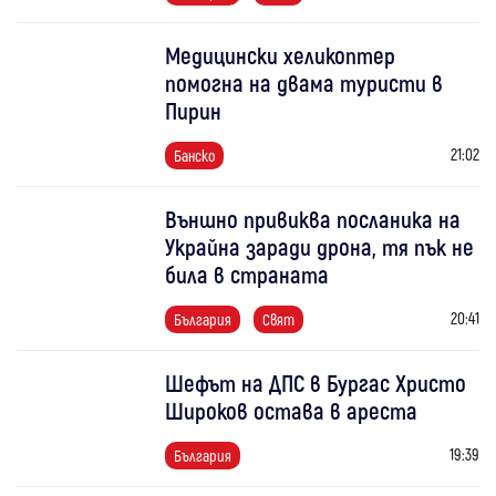
Медицински хеликоптер
помогна на двама туристи в
Пирин
21:02
Банско
Външно привиква посланика на
Украйна заради дрона, тя пък не
била в страната
20:41
България
Свят
Шефът на ДПС в Бургас Христо
Широков остава в ареста
19:39
България