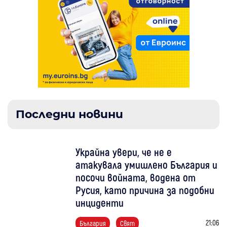
Последни новини
Украйна увери, че не е
атакувала умишлено България и
посочи войната, водена от
Русия, като причина за подобни
инциденти
21:06
България
Свят