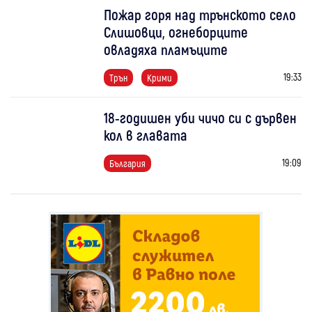
Пожар горя над трънското село
Слишовци, огнеборците
овладяха пламъците
19:33
Трън
Крими
18-годишен уби чичо си с дървен
кол в главата
19:09
България