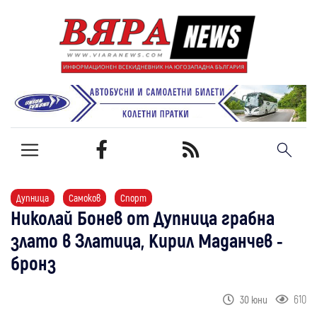
Дупница
Самоков
Спорт
Николай Бонев от Дупница грабна
злато в Златица, Кирил Маданчев -
бронз
610
30 юни