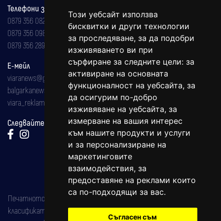
Телефони за реклама и абонаменти
Този уебсайт използва
0879 356 082
бисквитки и други технологии
0879 356 098
за проследяване, за да подобри
0879 356 289
изживяването ви при
сърфиране за следните цели:
за
Е-мейл
активиране на основната
viaranews@gmail.com
функционалност на уебсайта
,
за
balgarkanews@gmail.com
да осигурим по-добро
viara_reklama@mail.bg
изживяване на уебсайта
,
за
измерване на вашия интерес
Следвайте ни:
към нашите продукти и услуги
и за персонализиране на
маркетинговите
взаимодействия
,
за
предоставяне на реклами които
са по-подходящи за вас
.
Печатното издание на вестника е регистрирано в националния
класификатор на печатните издания (Българска национална
Съгласен съм